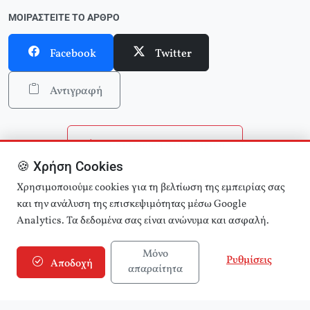
ΜΟΙΡΑΣΤΕΊΤΕ ΤΟ ΆΡΘΡΟ
Facebook
Twitter
Αντιγραφή
Επιστροφή στην αρχική
🍪 Χρήση Cookies
Αναζήτηση άρθρων
Χρησιμοποιούμε cookies για τη βελτίωση της εμπειρίας σας
και την ανάλυση της επισκεψιμότητας μέσω Google
Analytics. Τα δεδομένα σας είναι ανώνυμα και ασφαλή.
Μόνο
Ρυθμίσεις
Αποδοχή
απαραίτητα