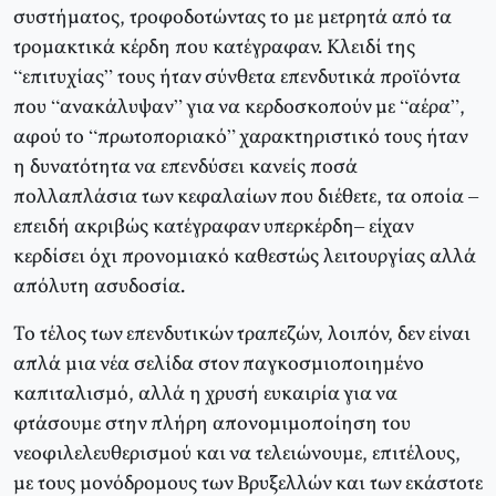
συστήματος, τροφοδοτώντας το με μετρητά από τα
τρομακτικά κέρδη που κατέγραφαν. Κλειδί της
“επιτυχίας” τους ήταν σύνθετα επενδυτικά προϊόντα
που “ανακάλυψαν” για να κερδοσκοπούν με “αέρα”,
αφού το “πρωτοποριακό” χαρακτηριστικό τους ήταν
η δυνατότητα να επενδύσει κανείς ποσά
πολλαπλάσια των κεφαλαίων που διέθετε, τα οποία –
επειδή ακριβώς κατέγραφαν υπερκέρδη– είχαν
κερδίσει όχι προνομιακό καθεστώς λειτουργίας αλλά
απόλυτη ασυδοσία.
Το τέλος των επενδυτικών τραπεζών, λοιπόν, δεν είναι
απλά μια νέα σελίδα στον παγκοσμιοποιημένο
καπιταλισμό, αλλά η χρυσή ευκαιρία για να
φτάσουμε στην πλήρη απονομιμοποίηση του
νεοφιλελευθερισμού και να τελειώνουμε, επιτέλους,
με τους μονόδρομους των Βρυξελλών και των εκάστοτε