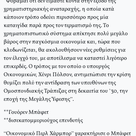
“Φοβάμαι ότι δεν είμαστε κοντά στην έξοδο της
χρηματιστηριακής αναταραχής, η οποία κατά
κάποιον τρόπο οδεύει περισσότερο προς μία
καταιγίδα παρά προς τον τερματισμό της. Το
χρηματοπιστωτικό σύστημα απέκτησε πολύ μεγάλο
βάρος στην παγκόσμια οικονομία και, τώρα που
κλυδωνίζεται, θα ακολουθήσουν νέες ρυθμίσεις για
τον έλεγχό του, με αποτέλεσμα να καταστεί λιγότερο
επικερδές. Ο τρόπος με τον οποίο ο υπουργός
Οικονομικών, Χένρι Πόλσον, αντιμετώπισε την κρίση
θυμίζει πολύ την αντίδραση των υπευθύνων της
Ομοσπονδιακής Τράπεζας στη δεκαετία του ’30, την
εποχή της Μεγάλης Ύφεσης”.
**Γουόρεν Μπάφετ
**δισεκατομμυριούχος επενδυτής
“Οικονομικό Περλ Χάρμπορ” χαρακτήρισε ο Μπάφετ