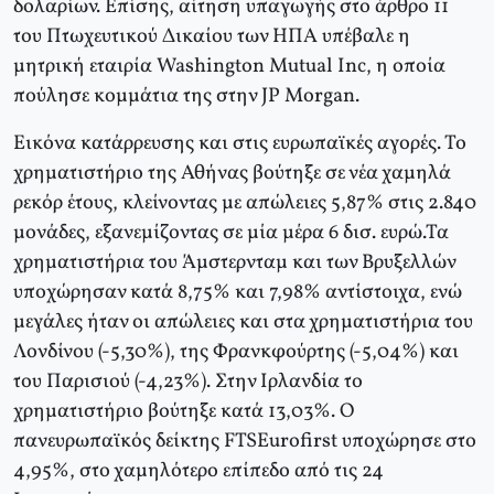
δολαρίων. Επίσης, αίτηση υπαγωγής στο άρθρο 11
του Πτωχευτικού Δικαίου των ΗΠΑ υπέβαλε η
μητρική εταιρία Washington Μutual Ιnc, η οποία
πούλησε κομμάτια της στην JΡ Μorgan.
Εικόνα κατάρρευσης και στις ευρωπαϊκές αγορές. Το
χρηματιστήριο της Αθήνας βούτηξε σε νέα χαμηλά
ρεκόρ έτους, κλείνοντας με απώλειες 5,87% στις 2.840
μονάδες, εξανεμίζοντας σε μία μέρα 6 δισ. ευρώ.Τα
χρηματιστήρια του Άμστερνταμ και των Βρυξελλών
υποχώρησαν κατά 8,75% και 7,98% αντίστοιχα, ενώ
μεγάλες ήταν οι απώλειες και στα χρηματιστήρια του
Λονδίνου (-5,30%), της Φρανκφούρτης (-5,04%) και
του Παρισιού (-4,23%). Στην Ιρλανδία το
χρηματιστήριο βούτηξε κατά 13,03%. Ο
πανευρωπαϊκός δείκτης FTSEurofirst υποχώρησε στο
4,95%, στο χαμηλότερο επίπεδο από τις 24