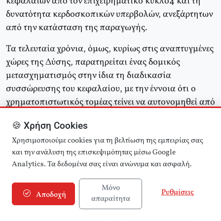
κεφαλαίων από τον επιχειρηματικό κύκλο4 και τη
δυνατότητα κερδοσκοπικών υπερβολών, ανεξάρτητων
από την κατάσταση της παραγωγής.
Τα τελευταία χρόνια, όμως, κυρίως στις αναπτυγμένες
χώρες της Δύσης, παρατηρείται ένας δομικός
μετασχηματισμός στην ίδια τη διαδικασία
συσσώρευσης του κεφαλαίου, με την έννοια ότι ο
χρηματοπιστωτικός τομέας τείνει να αυτονομηθεί από
την παραγωγή και, από κυριαρχούμενος, να
🍪 Χρήση Cookies
μετατραπεί σε κυρίαρχο. Βρισκόμαστε αντιμέτωποι με
τη νέα συγκρότηση της παγκόσμιας οικονομικής
Χρησιμοποιούμε cookies για τη βελτίωση της εμπειρίας σας
και την ανάλυση της επισκεψιμότητας μέσω Google
τάξης υπό την καθοδήγηση του νέου χρηματιστικού
Analytics. Τα δεδομένα σας είναι ανώνυμα και ασφαλή.
κεφαλαίου και, ειδικά, του αμερικάνικου, το οποίο
τείνει να επιβληθεί στον πραγματικό τομέα της
Μόνο
Ρυθμίσεις
οικονομίας, δηλαδή στην παραγωγή, στην
Αποδοχή
απαραίτητα
απασχόληση, στους μισθούς και στην κατανομή του