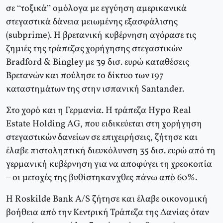
σε “τοξικά” ομόλογα με εγγύηση αμερικανικά
στεγαστικά δάνεια μειωμένης εξασφάλισης
(subprime). Η βρετανική κυβέρνηση αγόρασε τις
ζημιές της τράπεζας χορήγησης στεγαστικών
Βradford & Βingley με 39 δισ. ευρώ καταθέσεις
Βρετανών και πούλησε το δίκτυο των 197
καταστημάτων της στην ισπανική Santander.
Στο χορό και η Γερμανία. Η τράπεζα Ηypo Real
Εstate Ηolding ΑG, που ειδικεύεται στη χορήγηση
στεγαστικών δανείων σε επιχειρήσεις, ζήτησε και
έλαβε πιστοληπτική διευκόλυνση 35 δισ. ευρώ από τη
γερμανική κυβέρνηση για να αποφύγει τη χρεοκοπία
– οι μετοχές της βυθίστηκαν χθες πάνω από 60%.
Η Roskilde Βank Α/S ζήτησε και έλαβε οικονομική
βοήθεια από την Κεντρική Τράπεζα της Δανίας όταν