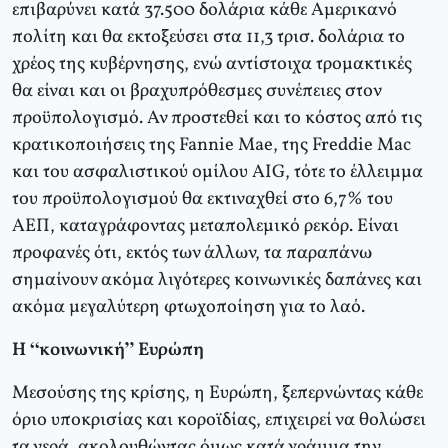
επιβαρύνει κατά 37.500 δολάρια κάθε Αμερικανό
πολίτη και θα εκτοξεύσει στα 11,3 τρισ. δολάρια το
χρέος της κυβέρνησης, ενώ αντίστοιχα τρομακτικές
θα είναι και οι βραχυπρόθεσμες συνέπειες στον
προϋπολογισμό. Αν προστεθεί και το κόστος από τις
κρατικοποιήσεις της Fannie Mae, της Freddie Mac
και του ασφαλιστικού ομίλου AIG, τότε το έλλειμμα
του προϋπολογισμού θα εκτιναχθεί στο 6,7% του
ΑΕΠ, καταγράφοντας μεταπολεμικό ρεκόρ. Είναι
προφανές ότι, εκτός των άλλων, τα παραπάνω
σημαίνουν ακόμα λιγότερες κοινωνικές δαπάνες και
ακόμα μεγαλύτερη φτωχοποίηση για το λαό.
Η “κοινωνική” Ευρώπη
Μεσούσης της κρίσης, η Ευρώπη, ξεπερνώντας κάθε
όριο υποκρισίας και κοροϊδίας, επιχειρεί να θολώσει
τα νερά, ακολουθώντας όμως κατά γράμμα την