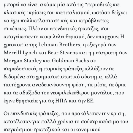
μπορεί να είναι ακόμα μία από τις “περιοδικές και
κλασικές” κρίσεις του καπιταλισμού, ωστόσο δείχνει
να έχει πολλαπλασιαστικές και απρόβλεπτες
συνέπειες. Πλέον οι επενδυτικές τράπεζες, που
απογείωσαν το νεοφιλελευθερισμό, δεν υπάρχουν. Η
χρεοκοπία της Lehman Brothers, η εξαγορά των
Merrill Lynch και Bear Stearns και η μετατροπή των
Morgan Stanley και Goldman Sachs σε
παραδοσιακές εμπορικές τράπεζες αλλάζουν τα
δεδομένα στο χρηματοπιστωτικό σύστημα, αλλά
ταυτόχρονα αναδεικνύουν τη φύση, τα μέσα, τα όρια
και τα αδιέξοδα του νεοφιλελεύθερου μοντέλου, που
έγινε θρησκεία για τις ΗΠΑ και την ΕΕ.
Οι επενδυτικές τράπεζες, που προκάλεσαν την κρίση,
αποτέλεσαν για πολλά χρόνια το σούπερ καύσιμο του
παγκόσμιου τραπεζικού και οικονομικού