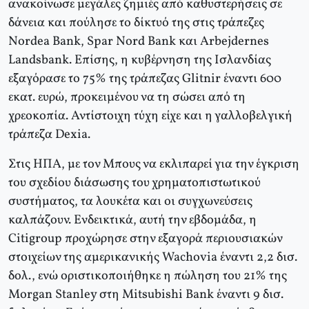
ανακοίνωσε μεγάλες ζημιές από καθυστερήσεις σε
δάνεια και πούλησε το δίκτυό της στις τράπεζες
Νordea Βank, Spar Νord Βank και Αrbejdernes
Landsbank. Επίσης, η κυβέρνηση της Ισλανδίας
εξαγόρασε το 75% της τράπεζας Glitnir έναντι 600
εκατ. ευρώ, προκειμένου να τη σώσει από τη
χρεοκοπία. Αντίστοιχη τύχη είχε και η γαλλοβελγική
τράπεζα Dexia.
Στις ΗΠΑ, με τον Μπους να εκλιπαρεί για την έγκριση
του σχεδίου διάσωσης του χρηματοπιστωτικού
συστήματος, τα λουκέτα και οι συγχωνεύσεις
καλπάζουν. Ενδεικτικά, αυτή την εβδομάδα, η
Citigroup προχώρησε στην εξαγορά περιουσιακών
στοιχείων της αμερικανικής Wachovia έναντι 2,2 δισ.
δολ., ενώ οριστικοποιήθηκε η πώληση του 21% της
Μorgan Stanley στη Μitsubishi Βank έναντι 9 δισ.