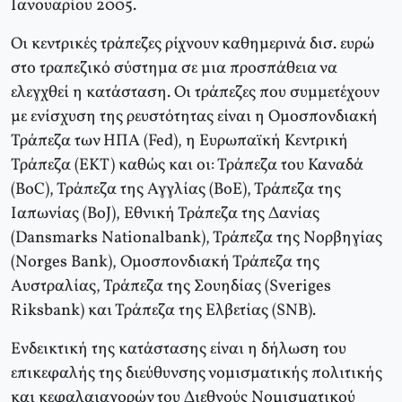
Ιανουαρίου 2005.
Οι κεντρικές τράπεζες ρίχνουν καθημερινά δισ. ευρώ
στο τραπεζικό σύστημα σε μια προσπάθεια να
ελεγχθεί η κατάσταση. Οι τράπεζες που συμμετέχουν
με ενίσχυση της ρευστότητας είναι η Ομοσπονδιακή
Τράπεζα των ΗΠΑ (Fed), η Ευρωπαϊκή Κεντρική
Τράπεζα (ΕΚΤ) καθώς και οι: Τράπεζα του Καναδά
(ΒoC), Τράπεζα της Αγγλίας (ΒoΕ), Τράπεζα της
Ιαπωνίας (ΒoJ), Εθνική Τράπεζα της Δανίας
(Dansmarks Νationalbank), Τράπεζα της Νορβηγίας
(Νorges Βank), Ομοσπονδιακή Τράπεζα της
Αυστραλίας, Τράπεζα της Σουηδίας (Sveriges
Riksbank) και Τράπεζα της Ελβετίας (SΝΒ).
Ενδεικτική της κατάστασης είναι η δήλωση του
επικεφαλής της διεύθυνσης νομισματικής πολιτικής
και κεφαλαιαγορών του Διεθνούς Νομισματικού