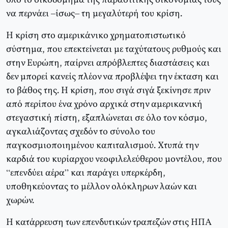
όλο το οικοδόμημα της παρασιτικής οικονομίας τους
να περνάει –ίσως– τη μεγαλύτερή του κρίση.
Η κρίση στο αμερικάνικο χρηματοπιστωτικό
σύστημα, που επεκτείνεται με ταχύτατους ρυθμούς και
στην Ευρώπη, παίρνει απρόβλεπτες διαστάσεις και
δεν μπορεί κανείς πλέον να προβλέψει την έκταση και
το βάθος της. Η κρίση, που σιγά σιγά ξεκίνησε πριν
από περίπου ένα χρόνο αρχικά στην αμερικανική
στεγαστική πίστη, εξαπλώνεται σε όλο τον κόσμο,
αγκαλιάζοντας σχεδόν το σύνολο του
παγκοσμιοποιημένου καπιταλισμού. Χτυπά την
καρδιά του κυρίαρχου νεοφιλελεύθερου μοντέλου, που
“επενδύει αέρα” και παράγει υπερκέρδη,
υποθηκεύοντας το μέλλον ολόκληρων λαών και
χωρών.
Η κατάρρευση των επενδυτικών τραπεζών στις ΗΠΑ