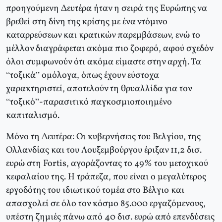
προηγούμενη Δευτέρα ήταν η σειρά της Ευρώπης να
βρεθεί στη δίνη της κρίσης με ένα ντόμινο
καταρρεύσεων και κρατικών παρεμβάσεων, ενώ το
μέλλον διαγράφεται ακόμα πιο ζοφερό, αφού σχεδόν
όλοι συμφωνούν ότι ακόμα είμαστε στην αρχή. Τα
“τοξικά” ομόλογα, όπως έχουν εύστοχα
χαρακτηριστεί, αποτελούν τη θρυαλλίδα για τον
“τοξικό”-παρασιτικό παγκοσμιοποιημένο
καπιταλισμό.
Μόνο τη Δευτέρα: Οι κυβερνήσεις του Βελγίου, της
Ολλανδίας και του Λουξεμβούργου έριξαν 11,2 δισ.
ευρώ στη Fortis, αγοράζοντας το 49% του μετοχικού
κεφαλαίου της. Η τράπεζα, που είναι ο μεγαλύτερος
εργοδότης του ιδιωτικού τομέα στο Βέλγιο και
απασχολεί σε όλο τον κόσμο 85.000 εργαζόμενους,
υπέστη ζημιές πάνω από 40 δισ. ευρώ από επενδύσεις