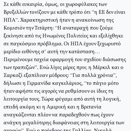
Σε κάθε ευκαιρία, όμως, οι χωροφύλακες των
Βρυξελλών τονίζουν με κάθε τρόπο ότι “η ΕΕ δεν είναι
ΗΠΑ”. Χαρακτηριστική ήταν η ανακοίνωση της
Κομισιόν την Τετάρτη: “Η αναταραχή που ζούμε
ξεκίνησε από τις Ηνωμένες Πολιτείες και εξελίχθηκε
σε παγκόσμιο πρόβλημα. Οι ΗΠΑ έχουν ξεχωριστό
μερίδιο ευθύνης σ’ αυτή την κατάσταση…
Περιμένουμε ταχεία εφαρμογή του σχεδίου διάσωσης
των τραπεζών”. Ενώ λίγες μέρες πριν, η Μέρκελ και ο
Σαρκοζί εξαπέλυαν μύδρους: “Για πολλά χρόνια”,
δήλωσε η Γερμανίδα καγκελάριος, “το πάγιο μότο
ήταν αφήστε τις αγορές να ρυθμίσουν οι ίδιες τη
λειτουργία τους. Τώρα φύγαμε από αυτή τη λογική,
επειδή ακόμη κι η Αμερική και η Βρετανία
αναγκάζονται πλέον να παραδεχθούν πως έχουν
ανάγκη μεγαλύτερης διαφάνειας στη λειτουργία των
αγορών”. Ενώ ο πρόεδρος της Γαλλίας, Νικολά