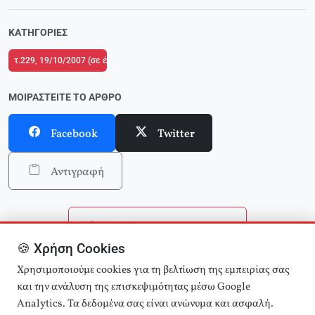
ΚΑΤΗΓΟΡΊΕΣ
τ.229, 19/10/2007 (σε ένθετο οι σελίδες της Αριστεράς με αφιέρωμα στον 
ΜΟΙΡΑΣΤΕΊΤΕ ΤΟ ΆΡΘΡΟ
Facebook
Twitter
Αντιγραφή
Επιστροφή στην αρχική
🍪 Χρήση Cookies
Αναζήτηση άρθρων
Χρησιμοποιούμε cookies για τη βελτίωση της εμπειρίας σας
και την ανάλυση της επισκεψιμότητας μέσω Google
Analytics. Τα δεδομένα σας είναι ανώνυμα και ασφαλή.