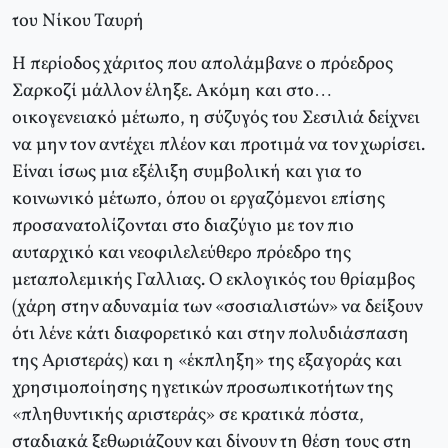
του Νίκου Ταυρή
Η περίοδος χάριτος που απολάμβανε ο πρόεδρος
Σαρκοζί μάλλον έληξε. Aκόμη και στο…
οικογενειακό μέτωπο, η σύζυγός του Σεσιλιά δείχνει
να μην τον αντέχει πλέον και προτιμά να τον χωρίσει.
Eίναι ίσως μια εξέλιξη συμβολική και για το
κοινωνικό μέτωπο, όπου οι εργαζόμενοι επίσης
προσανατολίζονται στο διαζύγιο με τον πιο
αυταρχικό και νεοφιλελεύθερο πρόεδρο της
μεταπολεμικής Γαλλιας. O εκλογικός του θρίαμβος
(χάρη στην αδυναμία των «σοσιαλιστών» να δείξουν
ότι λένε κάτι διαφορετικό και στην πολυδιάσπαση
της Aριστεράς) και η «έκπληξη» της εξαγοράς και
χρησιμοποίησης ηγετικών προσωπικοτήτων της
«πληθυντικής αριστεράς» σε κρατικά πόστα,
σταδιακά ξεθωριάζουν και δίνουν τη θέση τους στη