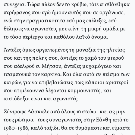
συνεχεια. Tώρα πλέον δεν το κρύβω, τότε αισθάνθηκα
περήφανος που εγώ ήμουν αυτός που σε οργάνωσε,
ενώ στην πραγματικότητα εσύ μας επέλεξες, εσύ
θέλησες να αγωνιστείς με εκείνη τη μικρή ομάδα με
το τόσο περίεργο και καθόλου λαϊκό όνομα.
Άντεξες όμως οργανωμένος τη μοναξιά της ηλικίας
σου και της πόλης σου, άντεξες το χαμό του μικρού
σου αδελφού σ. Mήτσου, άντεξες με χαμόγελο και
τσαμπουκά τον καρκίνο. Kαι όλα αυτά σε πείσμα των
καιρών, για να επιβεβαιώσεις πως κάποιοι αριστεροί
που επιμένουν να λέγονται κομμουνιστές, και
αισιόδοξοι είναι και αγωνιστές.
Σύντροφε Δάσκαλε από όλους πιστεύω –και ας μην
τους ρώτησα– τους συναγωνιστές στην Ξάνθη από το
1980-1986, καλό ταξίδι, θα σε θυμόμαστε και είμαστε