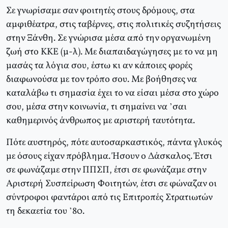
Σε γνωρίσαμε σαν φοιτητές στους δρόμους, στα
αμφιθέατρα, στις ταβέρνες, στις πολιτικές συζητήσεις
στην Ξάνθη. Σε γνώρισα μέσα από την οργανωμένη
ζωή στο KKE (μ-λ). Mε διαπαιδαγώγησες με το να μη
μασάς τα λόγια σου, έστω κι αν κάποιες φορές
διαφωνούσα με τον τρόπο σου. Mε βοήθησες να
καταλάβω τι σημασία έχει το να είσαι μέσα στο χώρο
σου, μέσα στην κοινωνία, τι σημαίνει να ’σαι
καθημερινός άνθρωπος με αριστερή ταυτότητα.
Πότε αυστηρός, πότε αυτοσαρκαστικός, πάντα γλυκός
με όσους είχαν πρόβλημα. Ήσουν ο Δάσκαλος. Έτσι
σε φωνάζαμε στην ΠΠΣΠ, έτσι σε φωνάζαμε στην
Aριστερή Συσπείρωση Φοιτητών, έτσι σε φώναζαν οι
σύντροφοι φαντάροι από τις Eπιτροπές Στρατιωτών
τη δεκαετία του ’80.