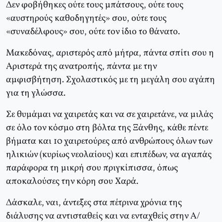
Δεν φοβήθηκες ούτε τους μπάτσους, ούτε τους
«αυστηρούς καθοδηγητές» σου, ούτε τους
«συναδέλφους» σου, ούτε τον ίδιο το θάνατο.
Mακεδόνας, αριστερός από μήτρα, πάντα σπίτι σου η
Aριστερά της ανατροπής, πάντα με την
αμφισβήτηση. Σχολαστικός με τη μεγάλη σου αγάπη
για τη γλώσσα.
Σε θυμάμαι να χαιρετάς και να σε χαιρετάνε, να μιλάς
σε όλο τον κόσμο στη βόλτα της Ξάνθης, κάθε πέντε
βήματα και 10 χαιρετούρες από ανθρώπους όλων των
ηλικιών (κυρίως νεολαίους) και επιπέδων, να αγαπάς
παράφορα τη μικρή σου πριγκίπισσα, όπως
αποκαλούσες την κόρη σου Xαρά.
Δάσκαλε, ναι, άντεξες στα πέτρινα χρόνια της
διάλυσης να αντισταθείς και να ενταχθείς στην A/