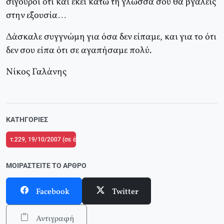
σίγουροι ότι και εκεί κάτω τη γλώσσα σου θα βγάλεις
στην εξουσία…
Δάσκαλε συγγνώμη για όσα δεν είπαμε, και για το ότι
δεν σου είπα ότι σε αγαπήσαμε πολύ.
Nίκος Γαλάνης
ΚΑΤΗΓΟΡΊΕΣ
τ.229, 19/10/2007 (σε ένθετο οι σελίδες της Αριστεράς με αφιέρωμα στον 
ΜΟΙΡΑΣΤΕΊΤΕ ΤΟ ΆΡΘΡΟ
Facebook
Twitter
Αντιγραφή