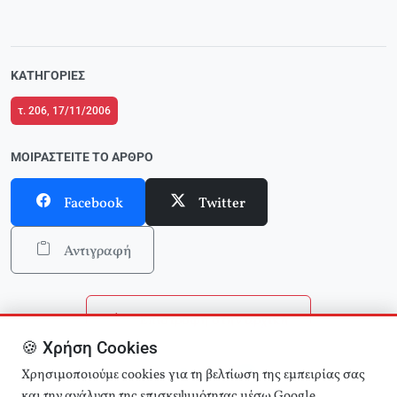
ΚΑΤΗΓΟΡΊΕΣ
τ. 206, 17/11/2006
ΜΟΙΡΑΣΤΕΊΤΕ ΤΟ ΆΡΘΡΟ
Facebook
Twitter
Αντιγραφή
Επιστροφή στην αρχική
🍪 Χρήση Cookies
Αναζήτηση άρθρων
Χρησιμοποιούμε cookies για τη βελτίωση της εμπειρίας σας
και την ανάλυση της επισκεψιμότητας μέσω Google