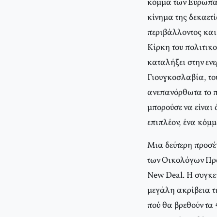
κόμμα των Ευρωπαί
κίνημα της δεκαετί
περιβάλλοντος και
Κίρκη του πολιτικ
καταλήξει στην ενε
Γιουγκοσλαβία, το
ανεπανόρθωτα το π
μπορούσε να είναι 
επιπλέον, ένα κόμμ
Μια δεύτερη προσέ
των Οικολόγων Πρά
New Deal. Η συγκε
μεγάλη ακρίβεια τι
πού θα βρεθούν τα