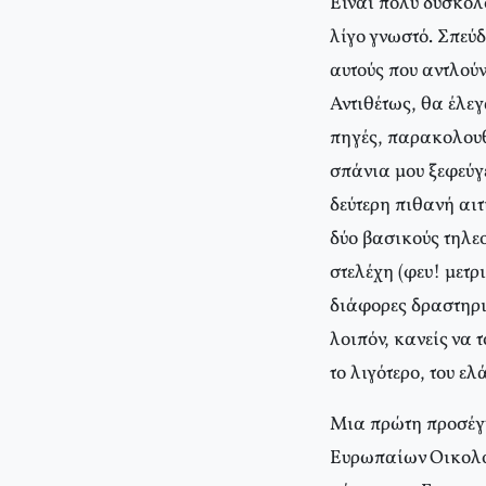
Είναι πολύ δύσκολο
λίγο γνωστό. Σπεύδ
αυτούς που αντλού
Αντιθέτως, θα έλε
πηγές, παρακολουθ
σπάνια μου ξεφεύγ
δεύτερη πιθανή αιτ
δύο βασικούς τηλε
στελέχη (φευ! μετρ
διάφορες δραστηριό
λοιπόν, κανείς να 
το λιγότερο, του ε
Μια πρώτη προσέγγ
Ευρωπαίων Οικολόγ