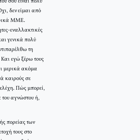
ου σου είναι πολύ
χι, δεν είμαι από
ορικά ΜΜΕ.
ητες-εναλλακτικές
αι γενικά πολύ
ντιπαρέλθω τη
 Και εγώ ξέρω τους
αι μερικά ακόμα
τά καιρούς σε
τελέχη. Πώς μπορεί,
α του αγνώστου ή,
ής πορείας των
τοχή τους στο