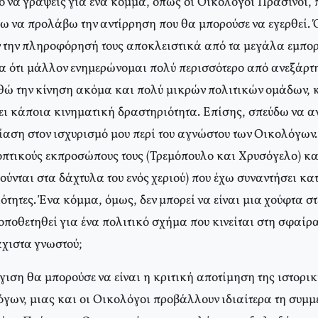
 να γράψεις για ένα κόμμα, όπως οι Οικολόγοι Πράσινοι, π
ω να προλάβω την αντίρρηση που θα μπορούσε να εγερθεί. Ό
ν την πληροφόρησή τους αποκλειστικά από τα μεγάλα εμπ
γα ότι μάλλον ενημερώνομαι πολύ περισσότερο από ανεξάρτ
ώ την κίνηση ακόμα και πολύ μικρών πολιτικών ομάδων, κ
ει κάποια κινηματική δραστηριότητα. Επίσης, σπεύδω να α
ίαση στον ισχυρισμό μου περί του αγνώστου των Οικολόγων.
οπτικούς εκπροσώπους τους (Τρεμόπουλο και Χρυσόγελο) κ
ιούνται στα δάχτυλα του ενός χεριού) που έχω συναντήσει κα
τητες. Ένα κόμμα, όμως, δεν μπορεί να είναι μια χούφτα σ
τοποθετηθεί για ένα πολιτικό σχήμα που κινείται στη σφαίρ
λάχιστα γνωστού;
ιση θα μπορούσε να είναι η κριτική αποτίμηση της ιστορικ
ων, μιας και οι Οικολόγοι προβάλλουν ιδιαίτερα τη συμμε