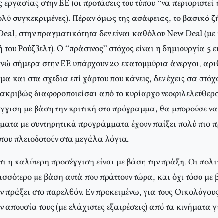
 εργασίας στην ΕΕ (οι προτάσεις του τύπου “να περιοριστε
ολύ συγκεκριμένες). Πέραν όμως της ασάφειας, το βασικό ζή
eal, στην πραγματικότητα δεν είναι καθόλου New Deal (με 
ή του Ρούζβελτ). Ο “πράσινος” στόχος είναι η δημιουργία 5
ενώ σήμερα στην ΕΕ υπάρχουν 20 εκατομμύρια άνεργοι, αρι
α και στα σχέδια επί χάρτου που κάνεις, δεν έχεις σα στόχ
κριβώς διαφοροποιείσαι από το κυρίαρχο νεοφιλελεύθερο 
γγιση με βάση την κριτική στο πρόγραμμα, θα μπορούσε να
ματα με συντηρητικά προγράμματα έχουν παίξει πολύ πιο 
 που πλειοδοτούν στα μεγάλα λόγια.
ι η καλύτερη προσέγγιση είναι με βάση την πράξη. Οι πολι
ισσότερο με βάση αυτά που πράττουν τώρα, και όχι τόσο με
ν πράξει στο παρελθόν. Εν προκειμένω, για τους Οικολόγου
ν απουσία τους (με ελάχιστες εξαιρέσεις) από τα κινήματα 