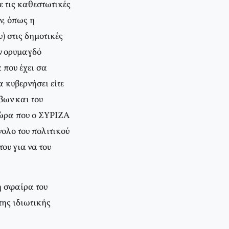
ε τις καθεστωτικές
ν, όπως η
) στις δημοτικές
ν ορυμαγδό
 που έχει σα
α κυβερνήσει είτε
βων και του
 ώρα που ο ΣΥΡΙΖΑ
ολο του πολιτικού
ου για να του
η σφαίρα του
της ιδιωτικής