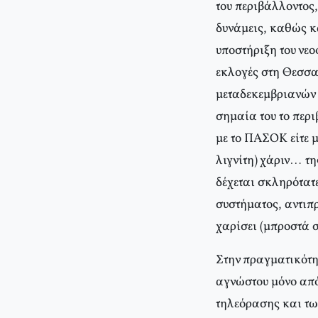
του περιβάλλοντος,
δυνάμεις, καθώς κ
υποστήριξη του νε
εκλογές στη Θεσσα
μεταδεκεμβριανών 
σημαία του το περι
με το ΠΑΣΟΚ είτε μ
λιγνίτη) χάριν… τη
δέχεται σκληρότατε
συστήματος, αντιπρ
χαρίσει (μπροστά σ
Στην πραγματικότητ
αγνώστου μόνο από
τηλεόρασης και τω