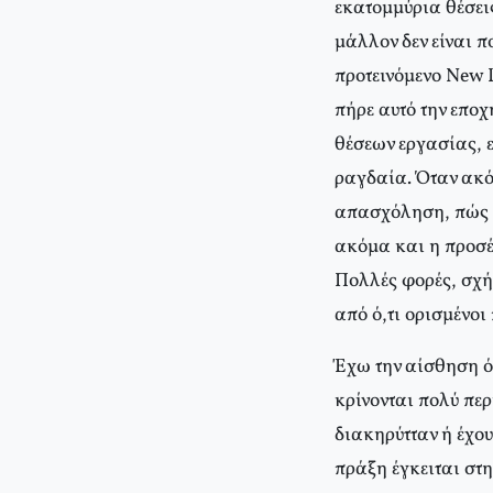
εκατομμύρια θέσεις
μάλλον δεν είναι π
προτεινόμενο New D
πήρε αυτό την εποχ
θέσεων εργασίας, 
ραγδαία. Όταν ακόμ
απασχόληση, πώς α
ακόμα και η προσέ
Πολλές φορές, σχή
από ό,τι ορισμένοι
Έχω την αίσθηση ότ
κρίνονται πολύ περ
διακηρύτταν ή έχου
πράξη έγκειται στη