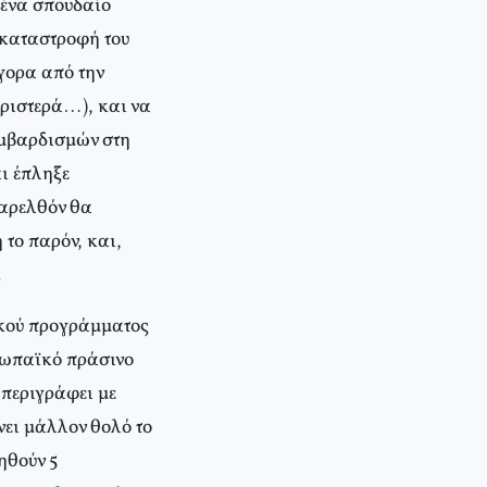
 ένα σπουδαίο
 καταστροφή του
γορα από την
Αριστερά…), και να
ομβαρδισμών στη
ι έπληξε
παρελθόν θα
 το παρόν, και,
.
ικού προγράμματος
υρωπαϊκό πράσινο
 περιγράφει με
νει μάλλον θολό το
ηθούν 5