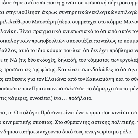
 ιδιαίτερα από αυτά που έρχονται σε μετωπική σύγκρουση μ
αι στην υιοθέτηση άκρως συντηρητικών εκλογικών επιλογώ
οφιλελεύθερου Μπουτάρη (τώρα συμμετέχει στο κόμμα Μάνου
λονίκη. Είναι πραγματικά εντυπωσιακό το ότι από αυτόν το
οικολογικών πρωτοβουλιών απουσιάζει παντελώς το κόμμα
βάλλον, αυτό το ίδιο κόμμα που λέει ότι δεν έχει πρόβλημα ν
ε τη ΝΔ (τις δύο εκδοχές, δηλαδή, του κόμματος των εργολά
ς προστασίας της φύσης. Και είναι σκανδαλώδες το ότι την
ς επιθέσεις για τον Ελαιώνα από τον Κακλαμάνη και το σύν
οσωπεία των Πράσινων επισκέπτεται το δήμαρχο του τσιμέντ
τις κάμερες, εννοείται) ένα… ποδήλατο.
α, οι Οικολόγοι Πράσινοι είναι ένα κόμμα που κινείται στ
 κινηματικής σκοπιάς. Στο σύμπαν της αστικής πολιτικής, 
ν δημοσκοπήσεων έχουν το δικό τους αναγνωρίσιμο ρόλο.