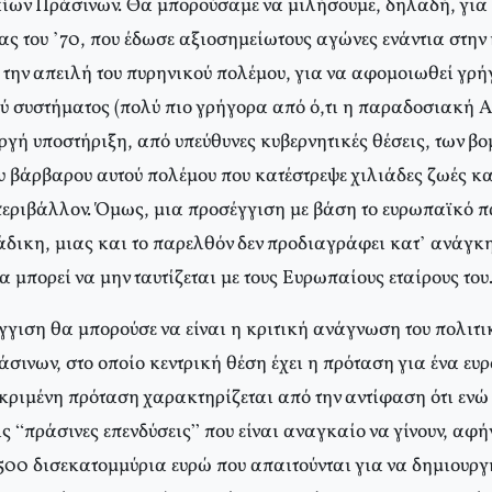
ων Πράσινων. Θα μπορούσαμε να μιλήσουμε, δηλαδή, για
ας του ’70, που έδωσε αξιοσημείωτους αγώνες ενάντια στην
 την απειλή του πυρηνικού πολέμου, για να αφομοιωθεί γρή
ού συστήματος (πολύ πιο γρήγορα από ό,τι η παραδοσιακή 
ργή υποστήριξη, από υπεύθυνες κυβερνητικές θέσεις, των β
υ βάρβαρου αυτού πολέμου που κατέστρεψε χιλιάδες ζωές κα
εριβάλλον. Όμως, μια προσέγγιση με βάση το ευρωπαϊκό 
άδικη, μιας και το παρελθόν δεν προδιαγράφει κατ’ ανάγκη
α μπορεί να μην ταυτίζεται με τους Ευρωπαίους εταίρους του
γγιση θα μπορούσε να είναι η κριτική ανάγνωση του πολιτ
σινων, στο οποίο κεντρική θέση έχει η πρόταση για ένα ε
κριμένη πρόταση χαρακτηρίζεται από την αντίφαση ότι ενώ
ς “πράσινες επενδύσεις” που είναι αναγκαίο να γίνουν, αφή
 500 δισεκατομμύρια ευρώ που απαιτούνται για να δημιουργ