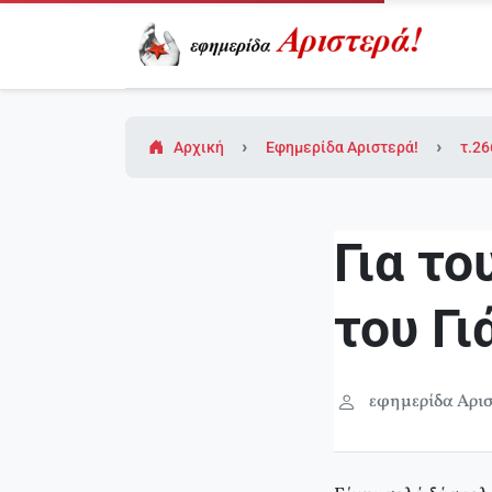
Αρχική
Εφημερίδα Αριστερά!
τ.26
Για το
του Γ
εφημερίδα Αρισ