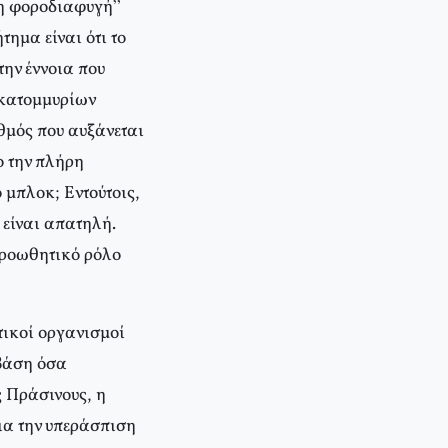
ί η φοροδιαφυγή”
τημα είναι ότι το
την έννοια που
 εκατομμυρίων
θμός που αυξάνεται
ο την πλήρη
μπλοκ; Εντούτοις,
 είναι απατηλή.
προωθητικό ρόλο
τικοί οργανισμοί
 βάση όσα
ς Πράσινους, η
για την υπεράσπιση