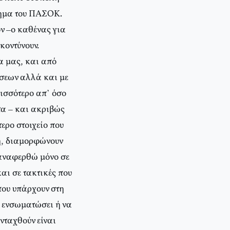
λημα του ΠΑΣΟΚ.
ον –ο καθένας για
κοντύνουν.
α μας, και από
ήσεων αλλά και με
ισσότερο απ’ όσο
τα – και ακριβώς
τερο στοιχείο που
μή, διαμορφώνουν
 αναφερθώ μόνο σε
ι σε τακτικές που
ου υπάρχουν στη
α ενσωματώσει ή να
νταχθούν είναι