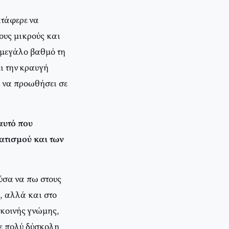
ατάφερε να
ους μικρούς και
 μεγάλο βαθμό τη
ι την κραυγή
ι να προωθήσει σε
αυτό που
ατισμού και των
ύσα να πω στους
, αλλά και στο
ς κοινής γνώμης,
ε πολύ δύσκολη