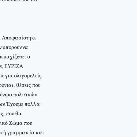
ς. Αποφασίστηκε
ν μπορούν να
τεμαχίζεται ο
ν, ΣΥΡΙΖΑ
ά για ολιγομελείς
ούνται, θέσεις που
κέντρο πολιτικών
ων. Έχουμε πολλά
ς, που θα
αδικό Σώμα που
ική γραμματεία και