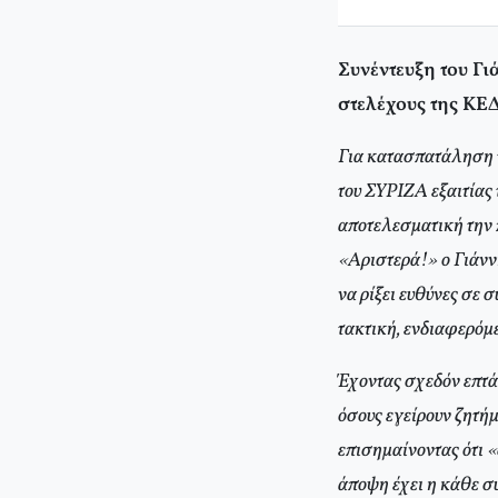
Συνέντευξη του Γ
στελέχους της ΚΕ
Για κατασπατάληση 
του ΣΥΡΙΖΑ εξαιτίας
αποτελεσματική την 
«Αριστερά!» ο Γιάνν
να ρίξει ευθύνες σε
τακτική, ενδιαφερόμε
Έχοντας σχεδόν επτά
όσους εγείρουν ζητή
επισημαίνοντας ότι 
άποψη έχει η κάθε συ