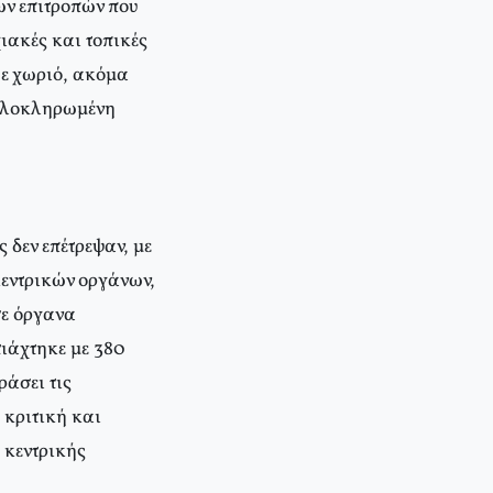
ών επιτροπών που
ιακές και τοπικές
θε χωριό, ακόμα
 ολοκληρωμένη
 δεν επέτρεψαν, με
κεντρικών οργάνων,
σε όργανα
τιάχτηκε με 380
ράσει τις
 κριτική και
 κεντρικής