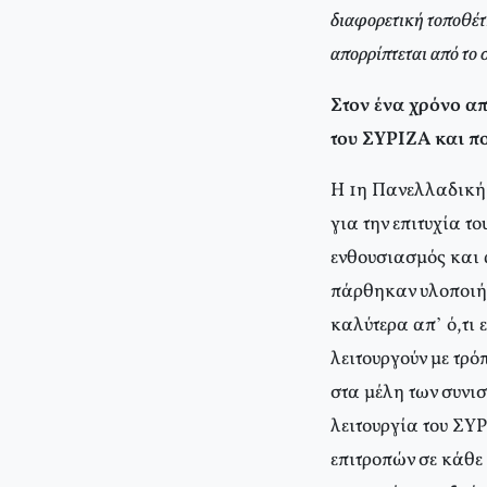
διαφορετική τοποθέτη
απορρίπτεται από το
Στον ένα χρόνο α
του ΣΥΡΙΖΑ και πο
Η 1η Πανελλαδική 
για την επιτυχία τ
ενθουσιασμός και 
πάρθηκαν υλοποιήθ
καλύτερα απ’ ό,τι 
λειτουργούν με τρό
στα μέλη των συνι
λειτουργία του ΣΥΡ
επιτροπών σε κάθε