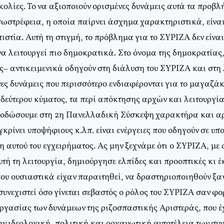
κολίες. Το να αξιοποιούν ορισμένες δυνάμεις αυτά τα προβλ
σωστρέφεια, η οποία παίρνει άσχημα χαρακτηριστικά, είνα
οπιστία. Αυτή τη στιγμή, το πρόβλημα για το ΣΥΡΙΖΑ δεν είνα
να λειτουργεί πιο δημοκρατικά. Στο όνομα της δημοκρατίας, 
ς– αντικειμενικά οδηγούν στη διάλυση του ΣΥΡΙΖΑ και στη
ς δυνάμεις που περισσότερο ενδιαφέρονται για το μαγαζάκι
 δεύτερου κύματος, τα περί απόκτησης αρχών και λειτουργία
ποδώσουμε στη 2η Πανελλαδική Σύσκεψη χαρακτήρα και αρ
γκρίνει υποψήφιους κ.λπ. είναι ενέργειες που οδηγούν σε υ
η αυτού του εγχειρήματος. Ας μην ξεχνάμε ότι ο ΣΥΡΙΖΑ, με 
ή τη λειτουργία, δημιούργησε ελπίδες και προοπτικές κι έ
που ουσιαστικά είχαν παραιτηθεί, να δραστηριοποιηθούν ξαν
συνεχιστεί όσο γίνεται σεβαστός ο ρόλος του ΣΥΡΙΖΑ σαν φ
εργασίας των δυνάμεων της ριζοσπαστικής Αριστεράς, που έ
ν ιδεολογική, πολιτική και οργανωτική αυτοτέλεια των συ