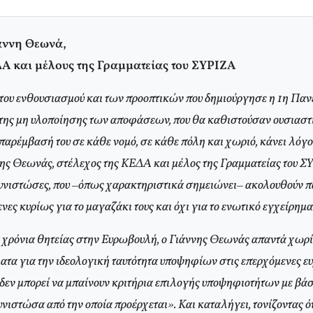
ιάννη Θεωνά,
ΔΑ και μέλους της Γραμματείας του ΣΥΡΙΖΑ
του ενθουσιασμού και των προοπτικών που δημιούργησε η 1η Π
 της μη υλοποίησης των αποφάσεων, που θα καθιστούσαν ουσιαστ
παρέμβασή του σε κάθε νομό, σε κάθε πόλη και χωριό, κάνει λόγ
ης Θεωνάς, στέλεχος της ΚΕΔΑ και μέλος της Γραμματείας του ΣΥ
 συνιστώσες, που –όπως χαρακτηριστικά σημειώνει– ακολουθούν 
νες κυρίως για το μαγαζάκι τους και όχι για το ενωτικό εγχείρημα
 χρόνια θητείας στην Ευρωβουλή, ο Γιάννης Θεωνάς απαντά χωρί
ματα για την ιδεολογική ταυτότητα υποψηφίων στις επερχόμενες 
«δεν μπορεί να μπαίνουν κριτήρια επιλογής υποψηφιοτήτων με βάσ
νιστώσα από την οποία προέρχεται». Και καταλήγει, τονίζοντας ό