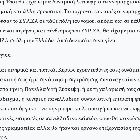
η. Έτσι θα είχαμε μια δυναμική λειτουργία των νομαρχιακ
μική και άλλη προοπτική. Ταυτόχρονα, εάν αυτές οι νομαρχ
ούσαν το ΣΥΡΙΖΑ σε κάθε πόλη του νομού, ακόμα και σε κά
να είναι πυρήνας και σύνδεσμος του ΣΥΡΙΖΑ, θα είχαμε μια
ΖΑ σε όλη την Ελλάδα. Αυτό δεν μπόρεσε να γίνει.
έγινε;
αι κεντρικά και τοπικά. Κυρίως έχουν ευθύνες όσες δυνάμεις
τακτική τους ή με την άρνηση συγκρότησης των αναγκαίων 
από την 1η Πανελλαδική Σύσκεψη, ή με τη χαλάρωσή τους 
άδειγμα, η κεντρική πανελλαδική συντονιστική επιτροπή φ
ίνει ποτέ όργανο – να μην μπορεί να λειτουργήσει και να εκφ
οπικές επιτροπές σε πανελλαδικό επίπεδο, όπου θα ασκούσε
κής γραμματείας αλλά θα ήταν και όργανο επεξεργασίας της
ΙΖΑ.