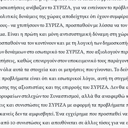
οσκοπήσεις ανέβαζαν το ΣΥΡΙΖΑ, για να εντείνουν το πρόβ
ολιτικές δυνάμεις της χώρας αποδείχτηκε ότι έχουν συμφέρ
γους– να χτυπήσουν το ΣΥΡΙΖΑ, προσπαθούν με λύσσα να τον 
μα. Είναι η πρώτη και μόνη αντισυστημική δύναμη στη χώρ
οσπαθούν να τον κοντύνουν και με τη λογική των δημοσκοπ
ων δυνάμεων στο εσωτερικό του ΣΥΡΙΖΑ, που αξιολογούν περ
οπήσεις, καθώς επενεργούν στον υποκειμενικό τους παράγον
 όλα αυτά τα στοιχεία και οι μετρήσεις που γίνονται. Το δεύ
 προβλήματα είναι ότι και εσωτερικοί λόγοι, αυτή τη στιγ
σης της αξιοπιστίας και της επιρροής του ΣΥΡΙΖΑ. Δεν θα
ρυφαίων στελεχών του Συνασπισμού, αλλά θα αναφερθώ κα
ις και συνιστώσες του ΣΥΡΙΖΑ με αφορμή τα προβλήματα π
 κανείς δεν τα αμφισβητεί. Ένα εγχείρημα που προσπαθεί ν
πό 10 συνιστώσες και απευθύνεται σε άλλες τόσες για να ε