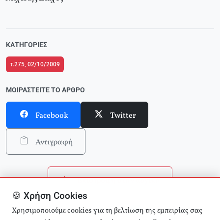
ΚΑΤΗΓΟΡΊΕΣ
τ.275, 02/10/2009
ΜΟΙΡΑΣΤΕΊΤΕ ΤΟ ΆΡΘΡΟ
Facebook
Twitter
Αντιγραφή
Επιστροφή στην αρχική
🍪 Χρήση Cookies
Αναζήτηση άρθρων
Χρησιμοποιούμε cookies για τη βελτίωση της εμπειρίας σας