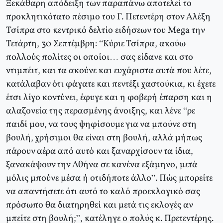
Ξεκάθαρη απόδειξη των παραπάνω αποτελεί το
προκλητικότατο πέσιμο του Γ. Πετεντέρη στον Αλέξη
Τσίπρα στο κεντρικό δελτίο ειδήσεων του Mega την
Τετάρτη, 30 Σεπτέμβρη: “Κύριε Τσίπρα, ακούω
πολλούς πολίτες οι οποίοι… σας είδανε και στο
ντιμπέιτ, και τα ακούνε και ευχάριστα αυτά που λέτε,
κατάλαβαν ότι φάγατε και πεντέξι χαστούκια, κι έχετε
έτσι λίγο κοντύνει, έφυγε και η φοβερή έπαρση και η
αλαζονεία της περασμένης άνοιξης, και λένε “ρε
παιδί μου, να τους ψηφίσουμε για να μπούνε στη
βουλή, χρήσιμοι θα είναι στη βουλή, αλλά μήπως
πάρουν αέρα από αυτό και ξαναρχίσουν τα ίδια,
ξανακάψουν την Αθήνα σε κανένα εξάμηνο, μετά
μόλις μπούνε μέσα ή οτιδήποτε άλλο”. Πώς μπορείτε
να απαντήσετε ότι αυτό το καλό προεκλογικό σας
πρόσωπο θα διατηρηθεί και μετά τις εκλογές αν
μπείτε στη βουλή;”, κατέληγε ο πολύς κ. Πρετεντέρης.