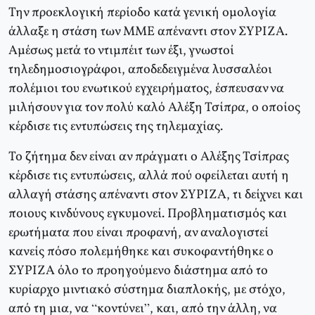
Την προεκλογική περίοδο κατά γενική ομολογία
άλλαξε η στάση των ΜΜΕ απέναντι στον ΣΥΡΙΖΑ.
Αμέσως μετά το ντιμπέιτ των έξι, γνωστοί
τηλεδημοσιογράφοι, αποδεδειγμένα λυσσαλέοι
πολέμιοι του ενωτικού εγχειρήματος, έσπευσαν να
μιλήσουν για τον πολύ καλό Αλέξη Τσίπρα, ο οποίος
κέρδισε τις εντυπώσεις της τηλεμαχίας.
Το ζήτημα δεν είναι αν πράγματι ο Αλέξης Τσίπρας
κέρδισε τις εντυπώσεις, αλλά πού οφείλεται αυτή η
αλλαγή στάσης απέναντι στον ΣΥΡΙΖΑ, τι δείχνει και
ποιους κινδύνους εγκυμονεί. Προβληματισμός και
ερωτήματα που είναι προφανή, αν αναλογιστεί
κανείς πόσο πολεμήθηκε και συκοφαντήθηκε ο
ΣΥΡΙΖΑ όλο το προηγούμενο διάστημα από το
κυρίαρχο μιντιακό σύστημα διαπλοκής, με στόχο,
από τη μια, να “κοντύνει”, και, από την άλλη, να