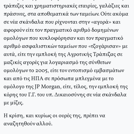
τράπεζες και χρηματιστηριακές εταιρίες, γαλάζιες και
πράσινες, στα αποθεματικά των ταμείων. Oύτε ακόμα
σε νέα σκάνδαλα που ρίχνονται στην «αγορά» και
αφορούν είτε τον πραγματικό αριθμό δομημένων
ομολόγων που κυκλοφόρησαν και τον πραγματικό
αριθμό ασφαλιστικών ταμείων που «τζογάρισαν» με
αυτά, είτε την εμπλοκή της Aγροτικής Tράπεζας σε
μαζικές αγορές για λογαριασμό της σύνθετων
ομολόγων το 2005, είτε τον εντοπισμό εμβασμάτων
και από τις HΠA σε πρόσωπα μπλεγμένα με το
ομόλογο της JP Morgan, είτε, τέλος, την εμπλοκή της
κόρης του Γ.Γ. του υπ. Δικαιοσύνης σε νέα σκάνδαλα
με μίζες.
H κρίση, και κυρίως οι ουρές της, πρέπει να
αναζητηθούν αλλού.