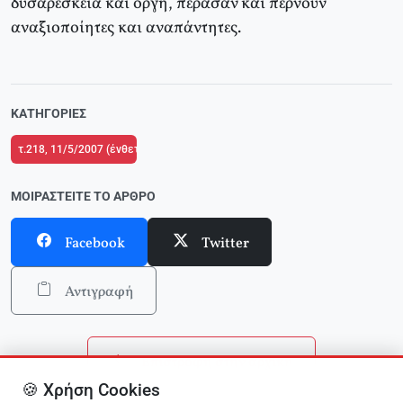
δυσαρέσκεια και οργή, πέρασαν και περνούν
αναξιοποίητες και αναπάντητες.
ΚΑΤΗΓΟΡΊΕΣ
τ.218, 11/5/2007 (ένθετο το τ.2 του Δικτύου Κριτικής και Δράσης στην Παιδ
ΜΟΙΡΑΣΤΕΊΤΕ ΤΟ ΆΡΘΡΟ
Facebook
Twitter
Αντιγραφή
Επιστροφή στην αρχική
🍪 Χρήση Cookies