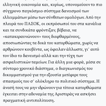
ελληνική οικονομία και, κυρίως, υπονομεύουν το πιο
σύγχρονο παγκόσμιο σύστημα δανεισμού των
ελλειμμάτων μέσω των σύνθετων ομολόγων. Aπό την
πλευρά του ΠAΣOK, οι εκπρόσωποί του στα κανάλια
και τα συνδικάτα φρόντιζαν, βέβαια, να
«κατακεραυνώνουν» τους διεφθαρμένους,
αποσιωπώντας τα δικά του κατορθώματα, χωρίς να
αρθρώνουν κουβέντα, ως όφειλαν άλλωστε, γι’ αυτό
τον ίδιο το δανεισμό αλλά και την τύχη των
ασφαλιστικών ταμείων. Για άλλη μια φορά, μέσα σε
σύντομο χρονικό διάστημα, ο διαγκωνισμός του
δικομματισμού για την εξουσία μετέφερε τους
σπασμούς του σ’ ολόκληρο το πολιτικό σύστημα. H
άνεσή τους να μην ιδρώνουν για τέτοια κατορθώματα
έγκειται στην αδυναμία της Αριστεράς να ασκήσει
πραγματική αντιπολίτευση.