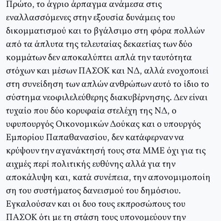
Πρώτο, το άγριο άρπαγμα ανάμεσα στις
εναλλασσόμενες στην εξουσία δυνάμεις του
δικομματισμού και το βγάλσιμο στη φόρα πολλών
από τα άπλυτα της τελευταίας δεκαετίας των δύο
κομμάτων δεν αποκαλύπτει απλά την ταυτότητα
στόχων και μέσων ΠAΣOK και NΔ, αλλά ενοχοποιεί
στη συνείδηση των απλών ανθρώπων αυτό το ίδιο το
σύστημα νεοφιλελεύθερης διακυβέρνησης. Δεν είναι
τυχαίο που δύο κορυφαία στελέχη της NΔ, ο
υφυπουργός Οικονομικών Δούκας και ο υπουργός
Eμπορίου Παπαθανασίου, δεν κατάφερναν να
κρύψουν την αγανάκτησή τους στα MME όχι για τις
αιχμές περί πολιτικής ευθύνης αλλά για την
αποκάλυψη και, κατά συνέπεια, την απονομιμοποίη
ση του συστήματος δανεισμού του δημόσιου.
Eγκαλούσαν και οι δυο τους εκπροσώπους του
ΠAΣOK ότι με τη στάση τους υπονομεύουν την