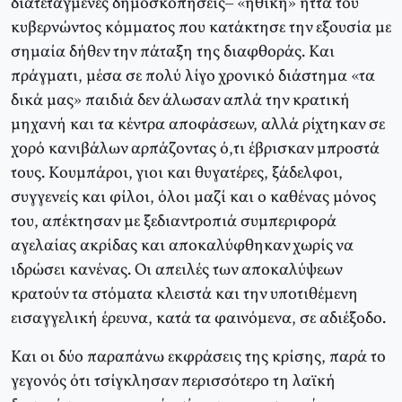
διατεταγμένες δημοσκοπήσεις– «ηθική» ήττα του
κυβερνώντος κόμματος που κατάκτησε την εξουσία με
σημαία δήθεν την πάταξη της διαφθοράς. Kαι
πράγματι, μέσα σε πολύ λίγο χρονικό διάστημα «τα
δικά μας» παιδιά δεν άλωσαν απλά την κρατική
μηχανή και τα κέντρα αποφάσεων, αλλά ρίχτηκαν σε
χορό κανιβάλων αρπάζοντας ό,τι έβρισκαν μπροστά
τους. Kουμπάροι, γιοι και θυγατέρες, ξάδελφοι,
συγγενείς και φίλοι, όλοι μαζί και ο καθένας μόνος
του, απέκτησαν με ξεδιαντροπιά συμπεριφορά
αγελαίας ακρίδας και αποκαλύφθηκαν χωρίς να
ιδρώσει κανένας. Oι απειλές των αποκαλύψεων
κρατούν τα στόματα κλειστά και την υποτιθέμενη
εισαγγελική έρευνα, κατά τα φαινόμενα, σε αδιέξοδο.
Kαι οι δύο παραπάνω εκφράσεις της κρίσης, παρά το
γεγονός ότι τσίγκλησαν περισσότερο τη λαϊκή