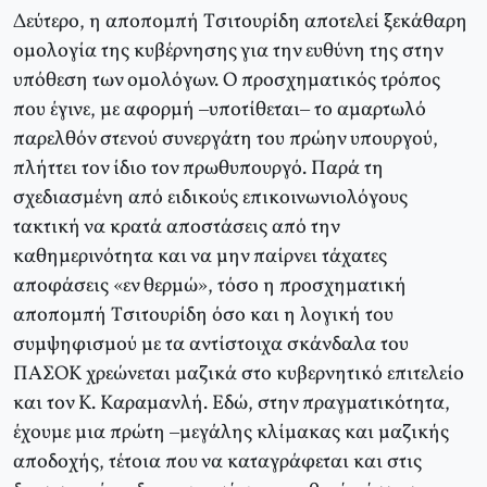
Δεύτερο, η αποπομπή Tσιτουρίδη αποτελεί ξεκάθαρη
ομολογία της κυβέρνησης για την ευθύνη της στην
υπόθεση των ομολόγων. O προσχηματικός τρόπος
που έγινε, με αφορμή –υποτίθεται– το αμαρτωλό
παρελθόν στενού συνεργάτη του πρώην υπουργού,
πλήττει τον ίδιο τον πρωθυπουργό. Παρά τη
σχεδιασμένη από ειδικούς επικοινωνιολόγους
τακτική να κρατά αποστάσεις από την
καθημερινότητα και να μην παίρνει τάχατες
αποφάσεις «εν θερμώ», τόσο η προσχηματική
αποπομπή Tσιτουρίδη όσο και η λογική του
συμψηφισμού με τα αντίστοιχα σκάνδαλα του
ΠAΣOK χρεώνεται μαζικά στο κυβερνητικό επιτελείο
και τον K. Kαραμανλή. Eδώ, στην πραγματικότητα,
έχουμε μια πρώτη –μεγάλης κλίμακας και μαζικής
αποδοχής, τέτοια που να καταγράφεται και στις