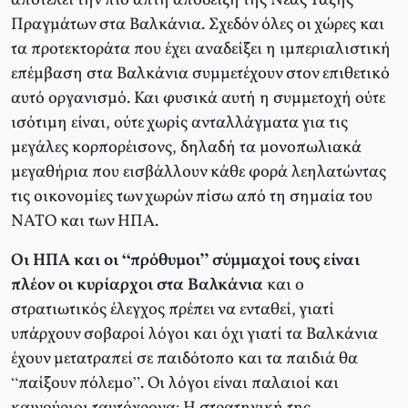
αποτελεί την πιο απτή απόδειξη της Νέας Τάξης
Πραγμάτων στα Βαλκάνια. Σχεδόν όλες οι χώρες και
τα προτεκτοράτα που έχει αναδείξει η ιμπεριαλιστική
επέμβαση στα Βαλκάνια συμμετέχουν στον επιθετικό
αυτό οργανισμό. Και φυσικά αυτή η συμμετοχή ούτε
ισότιμη είναι, ούτε χωρίς ανταλλάγματα για τις
μεγάλες κορπορέισονς, δηλαδή τα μονοπωλιακά
μεγαθήρια που εισβάλλουν κάθε φορά λεηλατώντας
τις οικονομίες των χωρών πίσω από τη σημαία του
ΝΑΤΟ και των ΗΠΑ.
Οι ΗΠΑ και οι “πρόθυμοι” σύμμαχοί τους είναι
πλέον οι κυρίαρχοι στα Βαλκάνια
και ο
στρατιωτικός έλεγχος πρέπει να ενταθεί, γιατί
υπάρχουν σοβαροί λόγοι και όχι γιατί τα Βαλκάνια
έχουν μετατραπεί σε παιδότοπο και τα παιδιά θα
“παίξουν πόλεμο”. Οι λόγοι είναι παλαιοί και