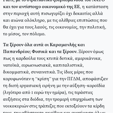
Γιατί, με το στρατιωτικό ζουρλομανδύα του ΝΑΤΟ
και τον αντίστοιχο οικονομικό της ΕΕ
, η κατάσταση
στην περιοχή αυτή πισωγυρίζει όχι δεκαετίες αλλά
και αιώνα ολόκληρο, με τις ολέθριες επιπτώσεις που
θα έχει για τους λαούς, τις οικονομίες, την πολιτική,
το μίσος, τον πόλεμο.
Τα ξέρουν όλα αυτά οι Καραμανλής και
Παπανδρέου; Φυσικά και τα ξέρουν
. Ξέρουν όμως
πως η καρδούλα τους κτυπά δυτικά, αμερικάνικα,
νατοϊκά, ευρωενωσιακά, καπιταλιστικά,
δικομματικά, συναινετικά. Τις ίδιες μέρες που
κορυφωνόταν η “κρίση” για την ΠΓΔΜ, αποφάσιζαν
τη διετή εργασιακή ειρήνη με την αύξηση-κοροϊδία
(λιγότερο από 1 ευρώ την ημέρα), τις τεράστιες
αυξήσεις στα διόδια, την τρομερή υπερχρέωση των
νοικοκυριών στις τράπεζες που εκτοξεύουν τα κέρδη