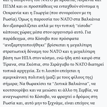
και η διεύρυνση του ΝΑΤΟ με Κροατία, Αλβανία και
ΠΓΔΜ και οι προσπάθειες να ενταχθούν σύντομα η
Ουκρανία και η Γεωργία (που συνορεύουν με τη
Ρωσία). Όμως η παρουσία του ΝΑΤΟ στα Βαλκάνια
δεν εξασφαλίζεται απλά με την τυπική “είσοδο”
κάποιας χώρας μέσα στον οργανισμό αυτό. Για
παράδειγμα, στο Κόσοβο που πρόσφατα
“ανεξαρτητοποιήθηκε” βρίσκεται η μεγαλύτερη
στρατιωτική δύναμη του ΝΑΤΟ και η μεγαλύτερη
βάση των ΗΠΑ στον κόσμο, ενώ ήδη από καιρό στα
Τίρανα, στα Σκόπια, στο Σεράγιεβο το ΝΑΤΟ διατηρεί
τοπικά αρχηγεία. Σε τι λοιπόν επείγεται η
αμερικάνικη πολιτική (μαζί με τους φίλους της)
σήμερα; Να θωρακίσει τα “Δυτικά Βαλκάνια”, να
κουτσουρέψει και να μειώσει κι άλλο τη Σερβία, να
αναγνωριστεί το Κόσοβο, να φραχτεί ο δρόμος στη
Ρωσία και, αυτό μην το ξεχνάμε, είναι επείγον, να