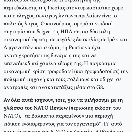
καινούριοι ταυτόχρονα: Η στρατηγική της
περικύκλωσης της Ρωσίας στον ευρωασιατικό χώρο
και ο έλεγχος των αγωγών των πετρελαίων είναι ο
παλαιός λόγος. Ο καινούριος αφορά την ειδική
συγκυρία που δείχνει τις ΗΠΑ σε μια δύσκολη
οικονομική ύφεση, σε μεγάλες δυσκολίες σε Ιράκ και
Αφγανιστάν, και ακόμα, τη Ρωσία να έχει
ανασυγκροτήσει τις δυνάμεις της και να
επαναδιεκδικεί χαμένα εδάφη της. Η παγκόσμια
οικονομική κρίση τροφοδοτεί (και τροφοδοτούσε) την
πολεμική μηχανή και τους πολέμους και οδηγεί σε
ανατροπές και ανακατατάξεις μέσα στο G8.
Αν όλα αυτά ισχύουν, τότε, για να μιλήσουμε με τη
γλώσσα του ΝΑΤΟ Review
(περιοδική έκδοση του
ΝΑΤΟ), “τα Βαλκάνια παραμένουν μια περιοχή
ειδικού ενδιαφέροντος για τον οργανισμό”. Γι’ αυτό