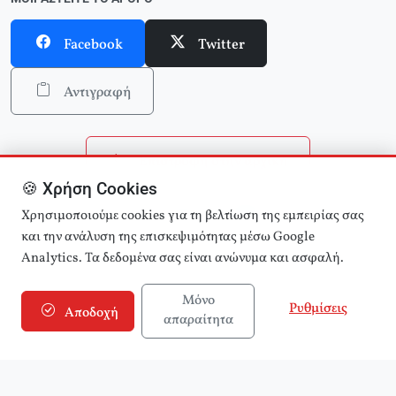
Facebook
Twitter
Αντιγραφή
Επιστροφή στην αρχική
🍪 Χρήση Cookies
Αναζήτηση άρθρων
Χρησιμοποιούμε cookies για τη βελτίωση της εμπειρίας σας
και την ανάλυση της επισκεψιμότητας μέσω Google
Analytics. Τα δεδομένα σας είναι ανώνυμα και ασφαλή.
Μόνο
Ρυθμίσεις
Αποδοχή
απαραίτητα
© 2025 εφημερίδα Αριστερά! (e-aristera.gr)