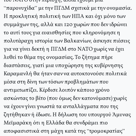
του ΝΑΤΟ στην περιοχή, αλλά έχουμε μια
“παρονυχίδα” με την ΠΓΔΜ σχετικά με την ονομασία.
Η προκλητική πολιτική των ΗΠΑ και όχι μόνο των
συμμάχων της, αλλά και 120 χωρών που δεν ιδρώνει
το αυτί τους για ευαισθησίες που κληρονόμησε η
πολυτάραχη ιστορία των Βαλκανίων, άσκησε πιέσεις
για να γίνει δεκτή η ΠΓΔΜ στο ΝΑΤΟ χωρίς να έχει
λυθεί το θέμα της ονομασίας. Το ζήτημα πήρε
διαστάσεις, γιατί μια υποχώρηση της κυβέρνησης
Καραμανλή θα ήταν σαν να αυτοκτονούσε πολιτικά
μέσα στη δίνη των τόσων προβλημάτων που
αντιμετωπίζει. Κέρδισε λοιπόν κάποιο χρόνο
ασκώντας το βέτο (που όμως δεν κατονόμασε) χωρίς
να έχουν γίνει γνωστά τα ανταλλάγματα που της
ζητήθηκαν ή έδωσε. Η δήλωση του υπουργού Άμυνας
Μεϊμαράκη ότι η Ελλάδα θα συνδράμει πιο
αποφασιστικά στη μάχη κατά της “τρομοκρατίας”