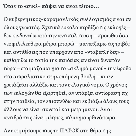
Όταν το «σικέ» πάψει να είναι τέτοιο…
Ο κυβερνητικός-καραμανλικός συλλογισμός είναι σε
όλους γνωστός: Σχετικά εύκολα κερδίζω τις εκλογές –
δεν κινδυνεύω από την αντιπολίτευση – προωθώ όσα
νεοφιλελεύθερα μέτρα μπορώ – μανατζάρω τις τριβές
και αντιθέσεις που υπάρχουν από «νταβατζήδες» –
καθαρίζω το τοπίο της παιδείας αν είναι δυνατόν
τώρα – ετοιμάζομαι για το «σκληρό μενού» την έφοδο
στο ασφαλιστικό στην επόμενη βουλή – κι αν
χρειάζεται αλλάζω και τον εκλογικό νόμο. Ο χρόνος
των εκλογών θα εξαρτηθεί, αν υπάρξει αντίδραση πχ
στην παιδεία, τον επισπεύδω και εκβιάζω όλους τους
άλλους να είναι συνετοί και μετρημένοι. Αν οι
αντιδράσεις είναι μέτριες, πάμε για φθινόπωρο.
Αν εκτιμήσουμε πως το ΠΑΣΟΚ στο θέμα της