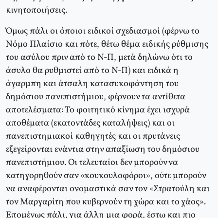
κινητοποιήσεις.
Όμως πάλι οι όποιοι ειδικοί σχεδιασμοί (φέρνω το
Νόμο Πλαίσιο και πότε, θέτω θέμα ειδικής ρύθμισης
του ασύλου πριν από το Ν-Π, μετά δηλώνω ότι το
άσυλο θα ρυθμιστεί από το Ν-Π) και ειδικά η
άγαρμπη και άτσαλη κατασυκοφάντηση του
δημόσιου πανεπιστήμιου, φέρνουν τα αντίθετα
αποτελέσματα: Το φοιτητικό κίνημα έχει ισχυρά
αποθέματα (εκατοντάδες καταλήψεις) και οι
πανεπιστημιακοί καθηγητές και οι πρυτάνεις
εξεγείρονται ενάντια στην απαξίωση του δημόσιου
πανεπιστήμιου. Οι τελευταίοι δεν μπορούν να
κατηγορηθούν σαν «κουκουλοφόροι», ούτε μπορούν
να αναφέρονται ονομαστικά σαν τον «Στρατούλη και
τον Μαργαρίτη που κυβερνούν τη χώρα και το χάος».
Επομένως πάλι, για άλλη μια φορά, έστω και πιο