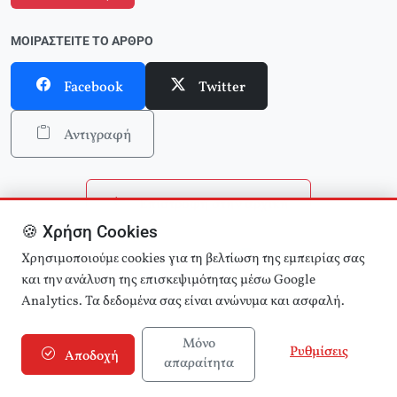
ΜΟΙΡΑΣΤΕΊΤΕ ΤΟ ΆΡΘΡΟ
Facebook
Twitter
Αντιγραφή
Επιστροφή στην αρχική
🍪 Χρήση Cookies
Αναζήτηση άρθρων
Χρησιμοποιούμε cookies για τη βελτίωση της εμπειρίας σας
και την ανάλυση της επισκεψιμότητας μέσω Google
Analytics. Τα δεδομένα σας είναι ανώνυμα και ασφαλή.
Μόνο
Ρυθμίσεις
Αποδοχή
απαραίτητα