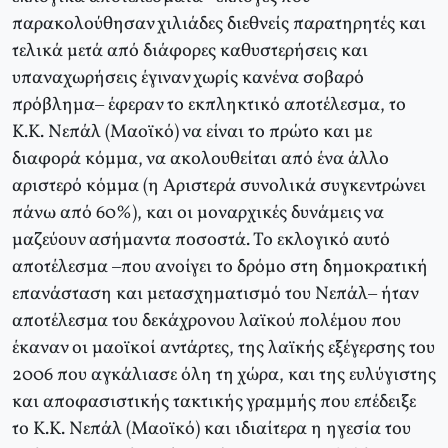
παρακολούθησαν χιλιάδες διεθνείς παρατηρητές και
τελικά μετά από διάφορες καθυστερήσεις και
υπαναχωρήσεις έγιναν χωρίς κανένα σοβαρό
πρόβλημα– έφεραν το εκπληκτικό αποτέλεσμα, το
Κ.Κ. Νεπάλ (Μαοϊκό) να είναι το πρώτο και με
διαφορά κόμμα, να ακολουθείται από ένα άλλο
αριστερό κόμμα (η Αριστερά συνολικά συγκεντρώνει
πάνω από 60%), και οι μοναρχικές δυνάμεις να
μαζεύουν ασήμαντα ποσοστά. Το εκλογικό αυτό
αποτέλεσμα –που ανοίγει το δρόμο στη δημοκρατική
επανάσταση και μετασχηματισμό του Νεπάλ– ήταν
αποτέλεσμα του δεκάχρονου λαϊκού πολέμου που
έκαναν οι μαοϊκοί αντάρτες, της λαϊκής εξέγερσης του
2006 που αγκάλιασε όλη τη χώρα, και της ευλύγιστης
και αποφασιστικής τακτικής γραμμής που επέδειξε
το Κ.Κ. Νεπάλ (Μαοϊκό) και ιδιαίτερα η ηγεσία του