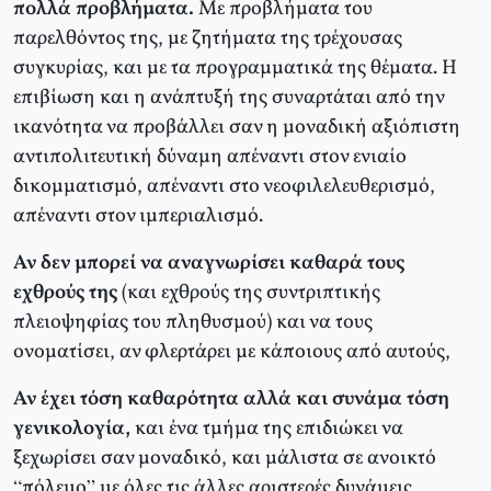
πολλά προβλήματα.
Με προβλήματα του
παρελθόντος της, με ζητήματα της τρέχουσας
συγκυρίας, και με τα προγραμματικά της θέματα. Η
επιβίωση και η ανάπτυξή της συναρτάται από την
ικανότητα να προβάλλει σαν η μοναδική αξιόπιστη
αντιπολιτευτική δύναμη απέναντι στον ενιαίο
δικομματισμό, απέναντι στο νεοφιλελευθερισμό,
απέναντι στον ιμπεριαλισμό.
Αν δεν μπορεί να αναγνωρίσει καθαρά τους
εχθρούς της
(και εχθρούς της συντριπτικής
πλειοψηφίας του πληθυσμού) και να τους
ονοματίσει, αν φλερτάρει με κάποιους από αυτούς,
Αν έχει τόση καθαρότητα αλλά και συνάμα τόση
γενικολογία,
και ένα τμήμα της επιδιώκει να
ξεχωρίσει σαν μοναδικό, και μάλιστα σε ανοικτό
“πόλεμο” με όλες τις άλλες αριστερές δυνάμεις,