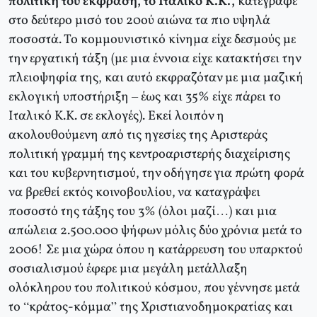
πολιτική του έκφραση, το Ιταλικό Κ.Κ.,
κατέγραφε
στο δεύτερο μισό του 20ού αιώνα τα πιο υψηλά
ποσοστά. Το κομμουνιστικό κίνημα είχε δεσμούς με
την εργατική τάξη (με μια έννοια είχε κατακτήσει την
πλειοψηφία της, και αυτό εκφραζόταν με μια μαζική
εκλογική υποστήριξη – έως και 35% είχε πάρει το
Ιταλικό Κ.Κ. σε εκλογές). Εκεί λοιπόν η
ακολουθούμενη από τις ηγεσίες της Αριστεράς
πολιτική γραμμή της κεντροαριστερής διαχείρισης
και του κυβερνητισμού, την οδήγησε για πρώτη φορά
να βρεθεί εκτός κοινοβουλίου, να καταγράψει
ποσοστό της τάξης του 3% (όλοι μαζί…) και μια
απώλεια 2.500.000 ψήφων μόλις δύο χρόνια μετά το
2006! Σε μια χώρα όπου η κατάρρευση του υπαρκτού
σοσιαλισμού έφερε μια μεγάλη μετάλλαξη
ολόκληρου του πολιτικού κόσμου, που γέννησε μετά
το “κράτος-κόμμα” της Χριστιανοδημοκρατίας και