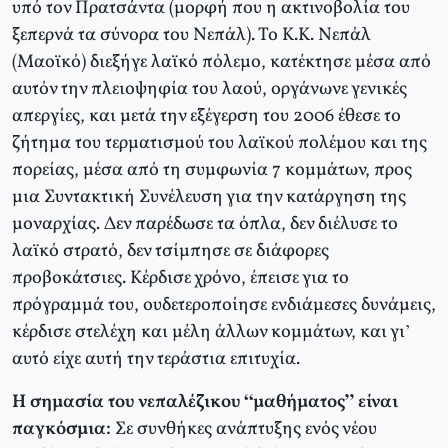
υπό τον Πρατσάντα (μορφή που η ακτινοβολία του
ξεπερνά τα σύνορα του Νεπάλ). Το Κ.Κ. Νεπάλ
(Μαοϊκό) διεξήγε λαϊκό πόλεμο, κατέκτησε μέσα από
αυτόν την πλειοψηφία του λαού, οργάνωνε γενικές
απεργίες, και μετά την εξέγερση του 2006 έθεσε το
ζήτημα του τερματισμού του λαϊκού πολέμου και της
πορείας, μέσα από τη συμφωνία 7 κομμάτων, προς
μια Συντακτική Συνέλευση για την κατάργηση της
μοναρχίας. Δεν παρέδωσε τα όπλα, δεν διέλυσε το
λαϊκό στρατό, δεν τσίμπησε σε διάφορες
προβοκάτσιες. Κέρδισε χρόνο, έπεισε για το
πρόγραμμά του, ουδετεροποίησε ενδιάμεσες δυνάμεις,
κέρδισε στελέχη και μέλη άλλων κομμάτων, και γι’
αυτό είχε αυτή την τεράστια επιτυχία.
Η σημασία του νεπαλέζικου “μαθήματος” είναι
παγκόσμια:
Σε συνθήκες ανάπτυξης ενός νέου