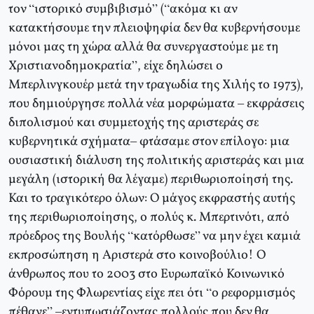
τον “ιστορικό συμβιβισμό” (“ακόμα κι αν
κατακτήσουμε την πλειοψηφία δεν θα κυβερνήσουμε
μόνοι μας τη χώρα αλλά θα συνεργαστούμε με τη
Χριστιανοδημοκρατία”, είχε δηλώσει ο
Μπερλινγκουέρ μετά την τραγωδία της Χιλής το 1973),
που δημιούργησε πολλά νέα μορφώματα – εκφράσεις
διπολισμού και συμμετοχής της αριστεράς σε
κυβερνητικά σχήματα– φτάσαμε στον επίλογο: μια
ουσιαστική διάλυση της πολιτικής αριστεράς και μια
μεγάλη (ιστορική θα λέγαμε) περιθωριοποίησή της.
Και το τραγικότερο όλων: Ο μάγος εκφραστής αυτής
της περιθωριοποίησης, ο πολύς κ. Μπερτινότι, από
πρόεδρος της Βουλής “κατόρθωσε” να μην έχει καμιά
εκπροσώπηση η Αριστερά στο κοινοβούλιο! Ο
άνθρωπος που το 2003 στο Ευρωπαϊκό Κοινωνικό
Φόρουμ της Φλωρεντίας είχε πει ότι “ο ρεφορμισμός
πέθανε” –εντυπωσιάζοντας πολλούς που δεν θα