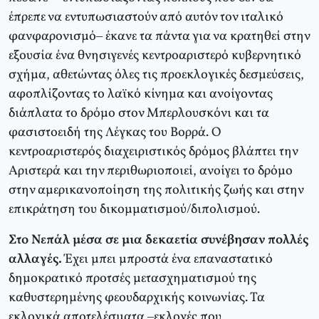
έπρεπε να εντυπωσιαστούν από αυτόν τον ιταλικό
φανφαρονισμό– έκανε τα πάντα για να κρατηθεί στην
εξουσία ένα θνησιγενές κεντροαριστερό κυβερνητικό
σχήμα, αθετώντας όλες τις προεκλογικές δεσμεύσεις,
αφοπλίζοντας το λαϊκό κίνημα και ανοίγοντας
διάπλατα το δρόμο στον Μπερλουσκόνι και τα
φασιστοειδή της Λέγκας του Βορρά. Ο
κεντροαριστερός διαχειριστικός δρόμος βλάπτει την
Αριστερά και την περιθωριοποιεί, ανοίγει το δρόμο
στην αμερικανοποίηση της πολιτικής ζωής και στην
επικράτηση του δικομματισμού/διπολισμού.
Στο Νεπάλ μέσα σε μια δεκαετία συνέβησαν πολλές
αλλαγές.
Έχει μπει μπροστά ένα επαναστατικό
δημοκρατικό προτσές μετασχηματισμού της
καθυστερημένης φεουδαρχικής κοινωνίας. Τα
εκλογικά αποτελέσματα –εκλογές που