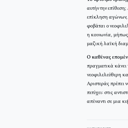
αυτήν την επίθεση;
επίκληση αγώνων, 
φοβάται ο νεοφιλε
η κοινωνία, μήπως
μαζική λαϊκή διαμ
Ο καθένας επομένω
πραγματικά κάνει 
νεοφιλελεύθερη κα
Αριστεράς πρέπει ν
πετύχει: στις αντι
απέναντι σε μια κ