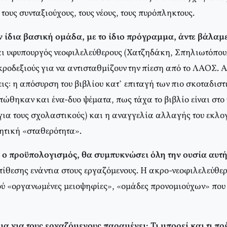
 τους συνταξιούχους, τους νέους, τους πυρόπληκτους.
 ίδια βασική ομάδα, με το ίδιο πρόγραμμα, άντε βάλαμ
αι υφυπουργός νεοφιλελεύθερους (Χατζηδάκη, Σπηλιωτόπουλ
οδεξιούς για να αντισταθμίζουν την πίεση από το ΛΑΟΣ. Αυ
ις: η απόσυρση του βιβλίου κατ’ επιταγή των πιο σκοταδιστ
πώθηκαν και ένα-δυο ψέματα, πως τάχα το βιβλίο είναι στο
 για τους σχολαστικούς) και η αναγγελία αλλαγής του εκλο
ητική «σταθερότητα».
 ο προϋπολογισμός, θα συμπυκνώσει όλη την ουσία αυτή
πίθεσης ενάντια στους εργαζόμενους. Η ακρο-νεοφιλελεύθε
ύ «οργανωμένες μειοψηφίες», «ομάδες προνομιούχων» που 
α για τους εργαζόμενους παραμένει: Τι μπορεί και τι πρ