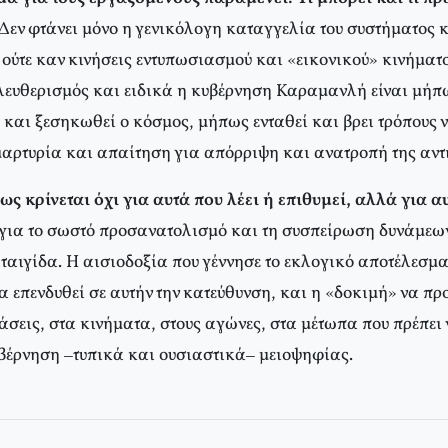
 Δεν φτάνει μόνο η γενικόλογη καταγγελία του συστήματος 
ούτε καν κινήσεις εντυπωσιασμού και «εικονικού» κινήματο
λευθερισμός και ειδικά η κυβέρνηση Καραμανλή είναι μήπ
 και ξεσηκωθεί ο κόσμος, μήπως ενταθεί και βρει τρόπους 
αρτυρία και απαίτηση για απόρριψη και ανατροπή της αντ
ς κρίνεται όχι για αυτά που λέει ή επιθυμεί, αλλά για α
για το σωστό προσανατολισμό και τη συσπείρωση δυνάμεων
ταιγίδα. Η αισιοδοξία που γέννησε το εκλογικό αποτέλεσμα
α επενδυθεί σε αυτήν την κατεύθυνση, και η «δοκιμή» να π
στάσεις, στα κινήματα, στους αγώνες, στα μέτωπα που πρέπει
υβέρνηση –τυπικά και ουσιαστικά– μειοψηφίας.