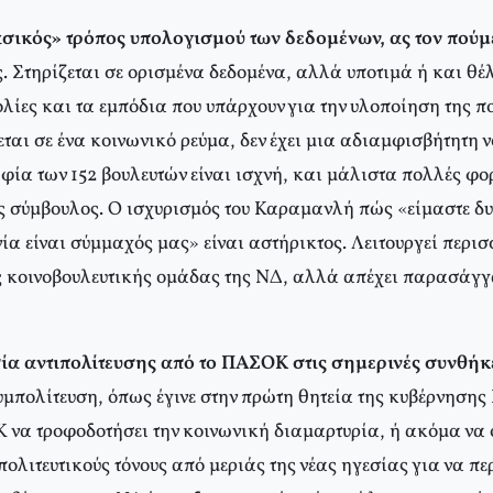
ασικός» τρόπος υπολογισμού των δεδομένων, ας τον πούμ
. Στηρίζεται σε ορισμένα δεδομένα, αλλά υποτιμά ή και θέλε
ίες και τα εμπόδια που υπάρχουν για την υλοποίηση της πο
εται σε ένα κοινωνικό ρεύμα, δεν έχει μια αδιαμφισβήτητη
φία των 152 βουλευτών είναι ισχνή, και μάλιστα πολλές φο
 σύμβουλος. Ο ισχυρισμός του Καραμανλή πώς «είμαστε δυ
ία είναι σύμμαχός μας» είναι αστήρικτος. Λειτουργεί περι
ς κοινοβουλευτικής ομάδας της ΝΔ, αλλά απέχει παρασάγγ
ία αντιπολίτευσης από το ΠΑΣΟΚ στις σημερινές συνθήκ
υμπολίτευση, όπως έγινε στην πρώτη θητεία της κυβέρνησης
 να τροφοδοτήσει την κοινωνική διαμαρτυρία, ή ακόμα να 
ολιτευτικούς τόνους από μεριάς της νέας ηγεσίας για να πε