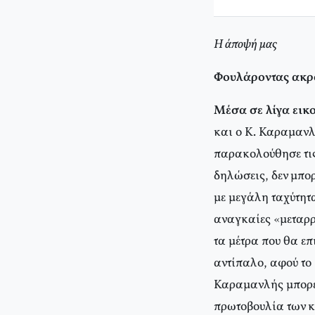
Η άποψή μας
Φουλάροντας ακρο
Μέσα σε λίγα εικ
και ο Κ. Καραμανλ
παρακολούθησε τις
δηλώσεις, δεν μπο
με μεγάλη ταχύτητα
αναγκαίες «μεταρρ
τα μέτρα που θα επ
αντίπαλο, αφού το
Καραμανλής μπορεί 
πρωτοβουλία των κ