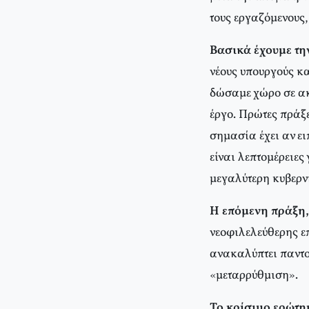
τους εργαζόμενους,
Βασικά έχουμε την
νέους υπουργούς κ
δώσαμε χώρο σε ακρ
έργο. Πρώτες πράξε
σημασία έχει αν ει
είναι λεπτομέρειες
μεγαλύτερη κυβερν
Η επόμενη πράξη,
νεοφιλελεύθερης ε
ανακαλύπτει παντο
«μεταρρύθμιση».
Το κρίσιμο ερώτημ