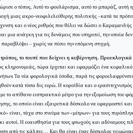
ώρισε ο τόπος. Αυτό το φουλάρισμα, αυτό το μπαράζ, αυτή 
μογή μιας ακρο-νεοφιλελεύθερης πολιτικής –κατά τα πρότυ
άχυνση και ο νέος ρυθμός που θέλει να δώσει ο Καραμανλής
αι μια ανάγκη για τις δυνάμεις που υπηρετεί, την οποία δε
 παραβλέψει – χωρίς να πέσει την επόμενη στιγμή.
 τρόπος, το τουπέ που δείχνει η κυβέρνηση. Προεκλογικά 
ος κληρονομιάς, τώρα έρχεται και εφαρμόζει ένα κεφαλικό
κινήτων. Τα νέα φορολογικά έσοδα, παρά τις φοροελαφρύνσε
θούν κατά τόσα δις ευρώ. Η κοροϊδία και ο ερασιτεχνισμός
με το απίθανο εισπρακτικό μέτρο για την εξομοίωση του φό
ησης, το οποίο είναι εξαιρετικά δύσκολο να εφαρμοστεί κα
ό» είναι, τάχα στο πνεύμα των «μέτρων» για τους πυρόπληκ
κι αυτοί. Η ευαισθησία για τους φτωχούς και αδύναμους τε
νση από τις κάλπες… Και θα είναι ένας δύσκολος χειμώνας