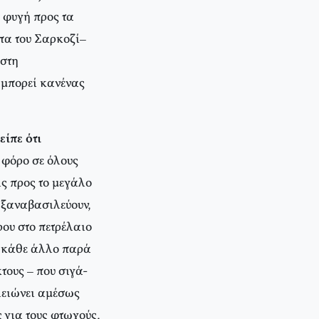
η φυγή προς τα
πα του Σαρκοζί–
 στη
ν μπορεί κανένας
είπε ότι
 φόρο σε όλους
ις προς το μεγάλο
 ξαναβασιλεύουν,
ρου στο πετρέλαιο
ι κάθε άλλο παρά
τους – που σιγά-
λειώνει αμέσως
 για τους φτωχούς,