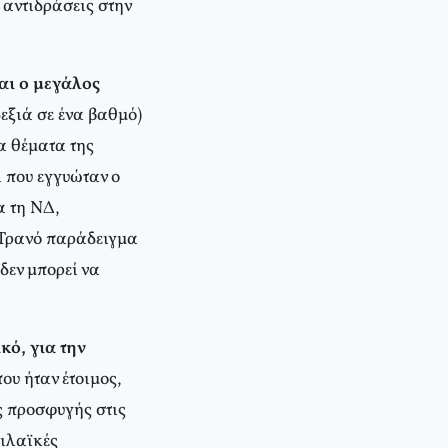
 αντιδράσεις στην
αι ο μεγάλος
εξιά σε ένα βαθμό)
α θέματα της
ι που εγγυώταν ο
α τη ΝΔ,
 Τρανό παράδειγμα
δεν μπορεί να
κό, για την
ου ήταν έτοιμος,
ς προσφυγής στις
τιλαϊκές