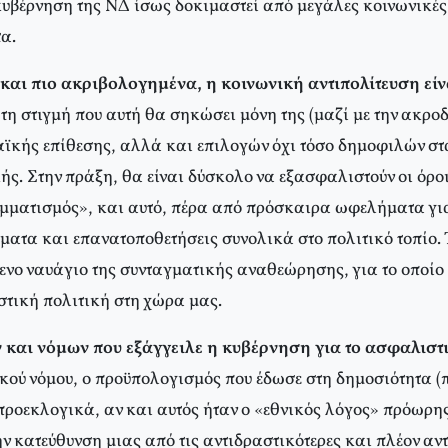
κυβέρνηση της ΝΔ ίσως δοκιμαστεί από μεγάλες κοινωνικές
τα.
και πιο ακριβολογημένα, η κοινωνική αντιπολίτευση είν
τη στιγμή που αυτή θα σηκώσει μόνη της (μαζί με την ακροδ
λαϊκής επίθεσης, αλλά και επιλογών όχι τόσο δημοφιλών στ
ής. Στην πράξη, θα είναι δύσκολο να εξασφαλιστούν οι όρο
ομματισμός», και αυτό, πέρα από πρόσκαιρα ωφελήματα γι
ματα και επανατοποθετήσεις συνολικά στο πολιτικό τοπίο.
ενο ναυάγιο της συνταγματικής αναθεώρησης, για το οποίο 
στική πολιτική στη χώρα μας.
 και νόμων που εξάγγειλε η κυβέρνηση για το ασφαλιστι
κού νόμου, ο προϋπολογισμός που έδωσε στη δημοσιότητα (π
 προεκλογικά, αν και αυτός ήταν ο «εθνικός λόγος» πρόωρη
ην κατεύθυνση μιας από τις αντιδραστικότερες και πλέον αν