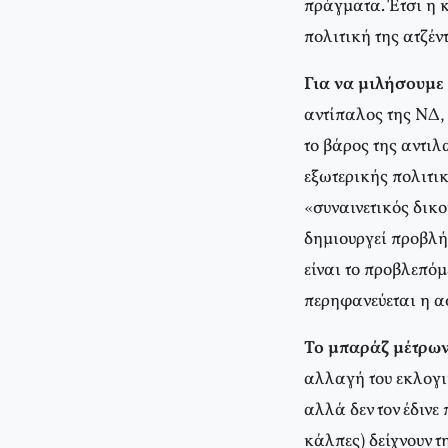
πράγματα. Έτσι η 
πολιτική της ατζέν
Για να μιλήσουμε 
αντίπαλος της ΝΔ, 
το βάρος της αντι
εξωτερικής πολιτικ
«συναινετικός δικ
δημιουργεί προβλή
είναι το προβλεπόμ
περηφανεύεται η α
Το μπαράζ μέτρων
αλλαγή του εκλογι
αλλά δεν τον έδινε
κάλπες) δείχνουν τ