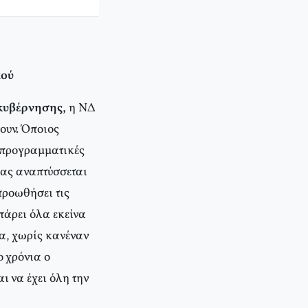
αού
ακυβέρνησης,
η ΝΔ
ουν. Όποιος
ς προγραμματικές
μας αναπτύσσεται
προωθήσει τις
πάρει όλα εκείνα
α, χωρίς κανέναν
ο χρόνια ο
ι να έχει όλη την