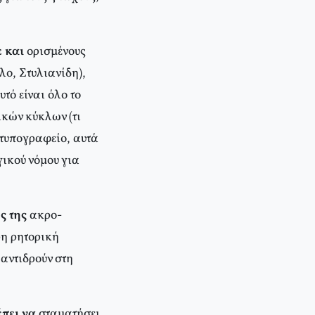
ε και
ορισμένους
ο, Στυλιανίδη),
τό είναι όλο το
ικών κύκλων (τι
 τυπογραφείο, αυτά
γικού νόμου για
ς της
ακρο-
ρη ρητορική
αντιδρούν στη
έπει να
σταματήσει