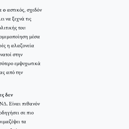
ε ο
αστικός, σχεδόν
ι να ξεχνά τις
λιτικής του:
 νομιμοποίηση μέσα
ρές η αλαζονεία
νατοί στην
σσότερο εμψυχωτικά
ας από την
ες δεν
 ΝΔ. Είναι πιθανόν
οδηγήσει σε πιο
ριμαζέψει τα