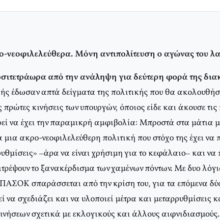
-νεοφιλελεύθερα. Μόνη αντιπολίτευση ο αγώνας του λ
οσιτετράωρα από την ανάληψη για δεύτερη φορά της δι
ής έδωσαν απτά δείγματα της πολιτικής που θα ακολουθήσ
 πρώτες κινήσεις των υπουργών, όποιος είδε και άκουσε τι
ρεί να έχει την παραμικρή αμφιβολία: Μπροστά στα μάτια 
 μια ακρο-νεοφιλελεύθερη πολιτική που στόχο της έχει να 
υθμίσεις» –άρα να είναι χρήσιμη για το κεφάλαιο– και να 
ιτρέψουν το ξανακέρδισμα των χαμένων πόντων. Με δυο λόγι
 ΠΑΣΟΚ σπαράσσεται από την κρίση του, για τα επόμενα δύ
να σχεδιάζει και να υλοποιεί μέτρα και μεταρρυθμίσεις κα
ινήσεων σχετικά με εκλογικούς και άλλους αιφνιδιασμούς.