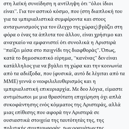
στη λαϊκή συνείδηση η αντίληψη ότι “όλοι ίδιοι
είναι”. Για τον αστικό κόσμο, που (στη διαπλοκή του
για τα ιμπεριαλιστικά συμφέροντα και στους
ανταγωνισμούς για τον έλεγχο της χώρας) βγάζει στη
φόρα ο ένας τα άπλυτα του άλλου, είναι χρήσιμο και
αναγκαίο να εμφανιστεί ότι συνολικά η Αριστερά
“παίζει μέσα στο παιχνίδι της διαφθοράς”. Όπως,
κατά το δημοσκοπικό εύρημα, “κανένας” δεν είναι
κατάλληλος για να βγάλει τη χώρα και την κοινωνία
από τα αδιέξοδα, που (φυσικά, αυτό δε λέγεται από τα
ΜΜΕ) γεννά ο νεοφιλελευθερισμός και η
ιμπεριαλιστική επικυριαρχία. Με δυο λόγια, είμαστε
αντιμέτωποι με μια θρασύτατη επιχείρηση όχι απλά
συκοφάντησης ενός κόμματος της Αριστεράς, αλλά
μιας επίθεσης που αφορά την Αριστερά σε
ουσιαστικά στοιχεία της ταυτότητάς της, της
πολιτικής συμπεριφοράς, των οραμάτων της.