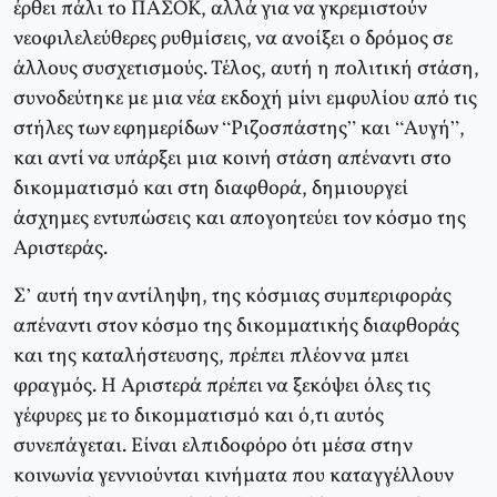
έρθει πάλι το ΠΑΣΟΚ, αλλά για να γκρεμιστούν
νεοφιλελεύθερες ρυθμίσεις, να ανοίξει ο δρόμος σε
άλλους συσχετισμούς. Τέλος, αυτή η πολιτική στάση,
συνοδεύτηκε με μια νέα εκδοχή μίνι εμφυλίου από τις
στήλες των εφημερίδων “Ριζοσπάστης” και “Αυγή”,
και αντί να υπάρξει μια κοινή στάση απέναντι στο
δικομματισμό και στη διαφθορά, δημιουργεί
άσχημες εντυπώσεις και απογοητεύει τον κόσμο της
Αριστεράς.
Σ’ αυτή την αντίληψη, της κόσμιας συμπεριφοράς
απέναντι στον κόσμο της δικομματικής διαφθοράς
και της καταλήστευσης, πρέπει πλέον να μπει
φραγμός. Η Αριστερά πρέπει να ξεκόψει όλες τις
γέφυρες με το δικομματισμό και ό,τι αυτός
συνεπάγεται. Είναι ελπιδοφόρο ότι μέσα στην
κοινωνία γεννιούνται κινήματα που καταγγέλλουν