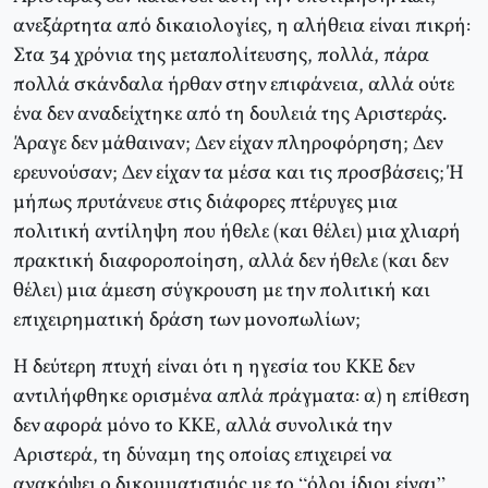
ανεξάρτητα από δικαιολογίες, η αλήθεια είναι πικρή:
Στα 34 χρόνια της μεταπολίτευσης, πολλά, πάρα
πολλά σκάνδαλα ήρθαν στην επιφάνεια, αλλά ούτε
ένα δεν αναδείχτηκε από τη δουλειά της Αριστεράς.
Άραγε δεν μάθαιναν; Δεν είχαν πληροφόρηση; Δεν
ερευνούσαν; Δεν είχαν τα μέσα και τις προσβάσεις; Ή
μήπως πρυτάνευε στις διάφορες πτέρυγες μια
πολιτική αντίληψη που ήθελε (και θέλει) μια χλιαρή
πρακτική διαφοροποίηση, αλλά δεν ήθελε (και δεν
θέλει) μια άμεση σύγκρουση με την πολιτική και
επιχειρηματική δράση των μονοπωλίων;
Η δεύτερη πτυχή είναι ότι η ηγεσία του ΚΚΕ δεν
αντιλήφθηκε ορισμένα απλά πράγματα: α) η επίθεση
δεν αφορά μόνο το ΚΚΕ, αλλά συνολικά την
Αριστερά, τη δύναμη της οποίας επιχειρεί να
ανακόψει ο δικομματισμός με το “όλοι ίδιοι είναι”