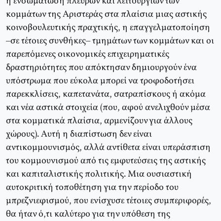
η ενσωμάτωση πλευρών και λειτουργιών των
κομμάτων της Αριστεράς στα πλαίσια μιας αστικής
κοινοβουλευτικής πραχτικής, η επαγγελματοποίηση
–σε τέτοιες συνθήκες– τμημάτων των κομμάτων και οι
παρεπόμενες οικονομικές επιχειρηματικές
δραστηριότητες που απόκτησαν δημιουργούν ένα
υπόστρωμα που εύκολα μπορεί να τροφοδοτήσει
παρεκκλίσεις, καπετανάτα, σατραπίσκους ή ακόμα
και νέα αστικά στοιχεία (που, αφού ανελιχθούν μέσα
στα κομματικά πλαίσια, αρμενίζουν για άλλους
χώρους). Αυτή η διαπίστωση δεν είναι
αντικομμουνισμός, αλλά αντίθετα είναι υπεράσπιση
του κομμουνισμού από τις εμφυτεύσεις της αστικής
και καπιταλιστικής πολιτικής. Μια ουσιαστική
αυτοκριτική τοποθέτηση για την περίοδο του
μπρεζνιεφισμού, που ενίσχυσε τέτοιες συμπεριφορές,
θα ήταν ό,τι καλύτερο για την υπόθεση της