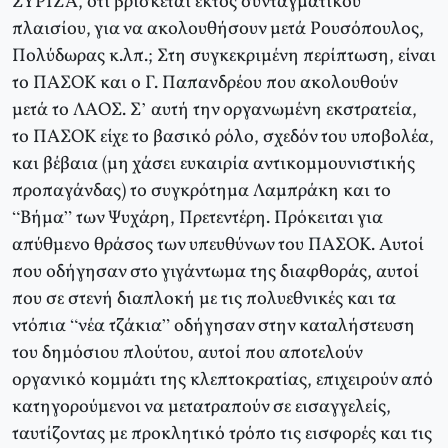
ΣΥΡΙΖΑ, ότι βρίσκεται εκτός συνταγματικού
πλαισίου, για να ακολουθήσουν μετά Ρουσόπουλος,
Πολύδωρας κ.λπ.; Στη συγκεκριμένη περίπτωση, είναι
το ΠΑΣΟΚ και ο Γ. Παπανδρέου που ακολουθούν
μετά το ΛΑΟΣ. Σ’ αυτή την οργανωμένη εκστρατεία,
το ΠΑΣΟΚ είχε το βασικό ρόλο, σχεδόν του υποβολέα,
και βέβαια (μη χάσει ευκαιρία αντικομμουνιστικής
προπαγάνδας) το συγκρότημα Λαμπράκη και το
“Βήμα” των Ψυχάρη, Πρετεντέρη. Πρόκειται για
απύθμενο θράσος των υπευθύνων του ΠΑΣΟΚ. Αυτοί
που οδήγησαν στο γιγάντωμα της διαφθοράς, αυτοί
που σε στενή διαπλοκή με τις πολυεθνικές και τα
ντόπια “νέα τζάκια” οδήγησαν στην καταλήστευση
του δημόσιου πλούτου, αυτοί που αποτελούν
οργανικό κομμάτι της κλεπτοκρατίας, επιχειρούν από
κατηγορούμενοι να μετατραπούν σε εισαγγελείς,
ταυτίζοντας με προκλητικό τρόπο τις εισφορές και τις