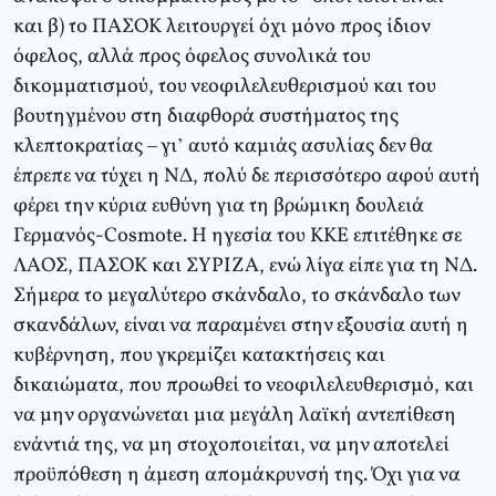
και β) το ΠΑΣΟΚ λειτουργεί όχι μόνο προς ίδιον
όφελος, αλλά προς όφελος συνολικά του
δικομματισμού, του νεοφιλελευθερισμού και του
βουτηγμένου στη διαφθορά συστήματος της
κλεπτοκρατίας – γι’ αυτό καμιάς ασυλίας δεν θα
έπρεπε να τύχει η ΝΔ, πολύ δε περισσότερο αφού αυτή
φέρει την κύρια ευθύνη για τη βρώμικη δουλειά
Γερμανός-Cosmote. Η ηγεσία του ΚΚΕ επιτέθηκε σε
ΛΑΟΣ, ΠΑΣΟΚ και ΣΥΡΙΖΑ, ενώ λίγα είπε για τη ΝΔ.
Σήμερα το μεγαλύτερο σκάνδαλο, το σκάνδαλο των
σκανδάλων, είναι να παραμένει στην εξουσία αυτή η
κυβέρνηση, που γκρεμίζει κατακτήσεις και
δικαιώματα, που προωθεί το νεοφιλελευθερισμό, και
να μην οργανώνεται μια μεγάλη λαϊκή αντεπίθεση
ενάντιά της, να μη στοχοποιείται, να μην αποτελεί
προϋπόθεση η άμεση απομάκρυνσή της. Όχι για να