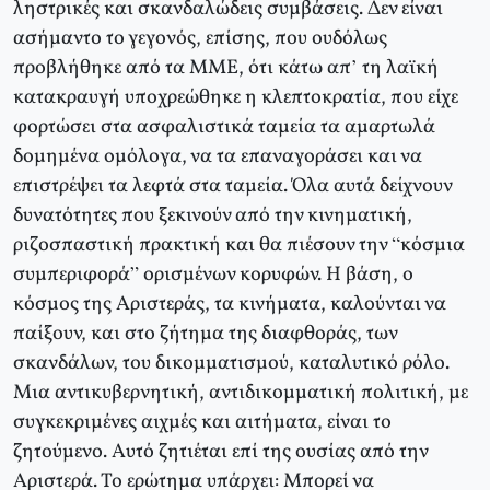
ληστρικές και σκανδαλώδεις συμβάσεις. Δεν είναι
ασήμαντο το γεγονός, επίσης, που ουδόλως
προβλήθηκε από τα ΜΜΕ, ότι κάτω απ’ τη λαϊκή
κατακραυγή υποχρεώθηκε η κλεπτοκρατία, που είχε
φορτώσει στα ασφαλιστικά ταμεία τα αμαρτωλά
δομημένα ομόλογα, να τα επαναγοράσει και να
επιστρέψει τα λεφτά στα ταμεία. Όλα αυτά δείχνουν
δυνατότητες που ξεκινούν από την κινηματική,
ριζοσπαστική πρακτική και θα πιέσουν την “κόσμια
συμπεριφορά” ορισμένων κορυφών. Η βάση, ο
κόσμος της Αριστεράς, τα κινήματα, καλούνται να
παίξουν, και στο ζήτημα της διαφθοράς, των
σκανδάλων, του δικομματισμού, καταλυτικό ρόλο.
Μια αντικυβερνητική, αντιδικομματική πολιτική, με
συγκεκριμένες αιχμές και αιτήματα, είναι το
ζητούμενο. Αυτό ζητιέται επί της ουσίας από την
Αριστερά. Το ερώτημα υπάρχει: Μπορεί να