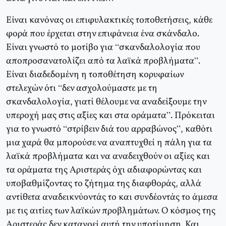
Είναι κανόνας οι επιφυλακτικές τοποθετήσεις, κάθε
φορά που έρχεται στην επιφάνεια ένα σκάνδαλο.
Είναι γνωστό το μοτίβο για “σκανδαλολογία που
αποπροσανατολίζει από τα λαϊκά προβλήματα”.
Είναι διαδεδομένη η τοποθέτηση κορυφαίων
στελεχών ότι “δεν ασχολούμαστε με τη
σκανδαλολογία, γιατί θέλουμε να αναδείξουμε την
υπεροχή μας στις αξίες και στα οράματα”. Πρόκειται
για το γνωστό “στρίβειν διά του αρραβώνος”, καθότι
μια χαρά θα μπορούσε να αναπτυχθεί η πάλη για τα
λαϊκά προβλήματα και να αναδειχθούν οι αξίες και
τα οράματα της Αριστεράς όχι αδιαφορώντας και
υποβαθμίζοντας το ζήτημα της διαφθοράς, αλλά
αντίθετα αναδεικνύοντάς το και συνδέοντάς το άμεσα
με τις αιτίες των λαϊκών προβλημάτων. Ο κόσμος της
Αριστεράς δεν κατανοεί αυτή την υποτίμηση. Και,