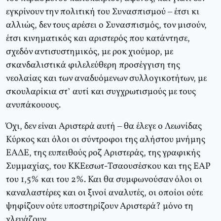
εγκρίνουν την πολιτική του Συνασπισμού – έτσι κι
αλλιώς, δεν τους αρέσει ο Συνασπισμός, τον μισούν,
έτσι κινηματικός και αριστερός που κατάντησε,
σχεδόν αντισυστημικός, με ροκ χιούμορ, με
σκανδαλιστικά φιλελεύθερη προσέγγιση της
νεολαίας και των αναδυόμενων συλλογικοτήτων, με
σκουλαρίκια στ’ αυτί και συγχρωτισμούς με τους
ανυπάκουους.
Όχι, δεν είναι Αριστερά αυτή – θα έλεγε ο Λεωνίδας
Κύρκος και όλοι οι σύντροφοι της αλήστου μνήμης
ΕΑΔΕ, της ευπειθούς ροζ Αριστεράς, της γραφικής
Συμμαχίας, του ΚΚΕεσωτ-Τσαουσέσκου και της ΕΑΡ
του 1,5% και του 2%. Και θα συμφωνούσαν όλοι οι
καναλαστέρες και οι ξινοί αναλυτές, οι οποίοι ούτε
ψηφίζουν ούτε υποστηρίζουν Αριστερά? μόνο τη
χλευάζουν.