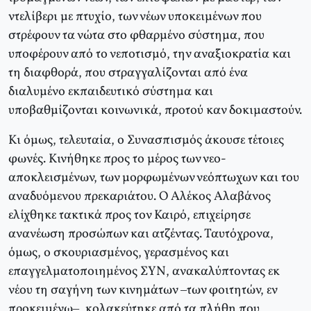
ντελίβερι με πτυχίο, των νέων υποκειμένων που
στρέφουν τα νώτα στο φθαρμένο σύστημα, που
υποφέρουν από το νεποτισμό, την αναξιοκρατία και
τη διαφθορά, που στραγγαλίζονται από ένα
διαλυμένο εκπαιδευτικό σύστημα και
υποβαθμίζονται κοινωνικά, προτού καν δοκιμαστούν.
Κι όμως, τελευταία, ο Συνασπισμός άκουσε τέτοιες
φωνές. Κινήθηκε προς το μέρος των νεο-
αποκλεισμένων, των μορφωμένων νεόπτωχων και του
αναδυόμενου πρεκαριάτου. Ο Αλέκος Αλαβάνος
ελίχθηκε τακτικά προς τον Καιρό, επιχείρησε
ανανέωση προσώπων και ατζέντας. Ταυτόχρονα,
όμως, ο σκουριασμένος, γερασμένος και
επαγγελματοποιημένος ΣΥΝ, ανακαλύπτοντας εκ
νέου τη σαγήνη των κινημάτων –των φοιτητών, εν
προκειμένω–, κολακεύτηκε από τα πλήθη που