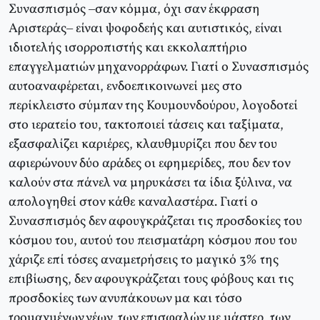
Συνασπισμός –σαν κόμμα, όχι σαν έκφραση
Αριστεράς– είναι ψοφοδεής και αυτιστικός, είναι
ιδιοτελής ισορροπιστής και εκκολαπτήριο
επαγγελματιών μηχανορράφων. Γιατί ο Συνασπισμός
αυτοαναφέρεται, ενδοεπικοινωνεί μες στο
περίκλειστο σύμπαν της Κουμουνδούρου, λογοδοτεί
στο ιερατείο του, τακτοποιεί τάσεις και ταξίματα,
εξασφαλίζει καριέρες, κλαυθμυρίζει που δεν του
αφιερώνουν δύο αράδες οι εφημερίδες, που δεν τον
καλούν στα πάνελ να μηρυκάσει τα ίδια ξύλινα, να
απολογηθεί στον κάθε καναλαστέρα. Γιατί ο
Συνασπισμός δεν αφουγκράζεται τις προσδοκίες του
κόσμου του, αυτού του πεισματάρη κόσμου που του
χάριζε επί τόσες αναμετρήσεις το μαγικό 3% της
επιβίωσης, δεν αφουγκράζεται τους φόβους και τις
προσδοκίες των ανυπάκουων μα και τόσο
τρομαγμένων νέων, των επισφαλών με μάστερ, των