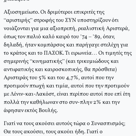
Αξιοσημείωτο. Οι δριμύτεροι επικριτές της
“αριστερής” στροφής του ΣΥΝ υποστηρίζουν ότι
νοιάζονται για μια αξιοπρεπή, ρεαλιστική Αριστερά,
όπως τον παλιό καλό καιρό του ’74 – ’89, όταν,
δηλαδή, ήταν κομπάρσος και παρήγαγε στελέχη για
το κράτος και το ΠΑΣΟΚ. Τι ειρωνεία… Οι τιμητές της
σημερινής “κινηματικής” (και τρικυμιώδους και
αντιφατικής και καιροσκοπικής, θα πρόσθετα)
Αριστεράς του 5% και του 4,7%, αυτοί που την
προτιμούν πτωχή και τιμία, αυτοί που την προτιμούν
με Λένιν-και-Λακόστ, είναι περίπου αυτοί που επί έτη
πολλά την καθήλωναν στο συν-πλην 2% και την
άφησαν εκτός Βουλής.
Γιατί να τους ακούσει αυτούς τώρα ο Συνασπισμός;
Θα τους ακούσει, τους ακούει ήδη. Γιατί ο