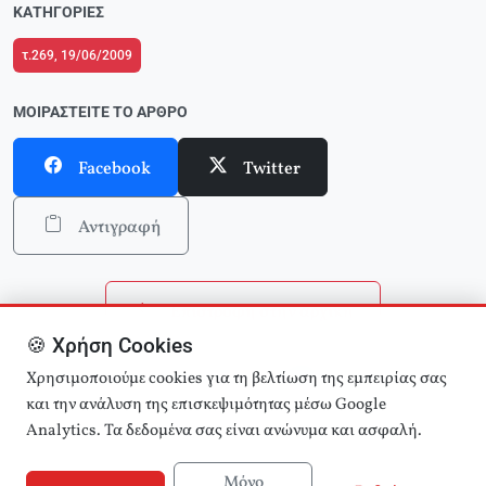
ΚΑΤΗΓΟΡΊΕΣ
τ.269, 19/06/2009
ΜΟΙΡΑΣΤΕΊΤΕ ΤΟ ΆΡΘΡΟ
Facebook
Twitter
Αντιγραφή
Επιστροφή στην αρχική
🍪 Χρήση Cookies
Αναζήτηση άρθρων
Χρησιμοποιούμε cookies για τη βελτίωση της εμπειρίας σας
και την ανάλυση της επισκεψιμότητας μέσω Google
Analytics. Τα δεδομένα σας είναι ανώνυμα και ασφαλή.
Μόνο