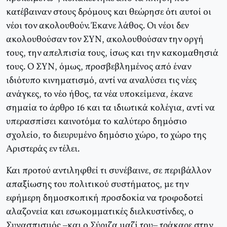
κατέβαιναν στους δρόμους και θεώρησε ότι αυτοί οι
νέοι τον ακολουθούν. Έκανε λάθος. Οι νέοι δεν
ακολουθούσαν τον ΣΥΝ, ακολουθούσαν την οργή
τους, την απελπισία τους, ίσως και την κακομαθησιά
τους. Ο ΣΥΝ, όμως, προσβεβλημένος από έναν
ιδιότυπο κινηματισμό, αντί να αναλύσει τις νέες
ανάγκες, το νέο ήθος, τα νέα υποκείμενα, έκανε
σημαία το άρθρο 16 και τα ιδιωτικά κολέγια, αντί να
υπερασπίσει καινοτόμα το καλύτερο δημόσιο
σχολείο, το διευρυμένο δημόσιο χώρο, το χώρο της
Αριστεράς εν τέλει.
Και προτού αντιληφθεί τι συνέβαινε, σε περιβάλλον
απαξίωσης του πολιτικού συστήματος, με την
εφήμερη δημοσκοπική προσδοκία να τροφοδοτεί
αλαζονεία και εσωκομματικές διελκυστίνδες, ο
Συνασπισμός –και ο Σύριζα μαζί του– τράκαρε στην