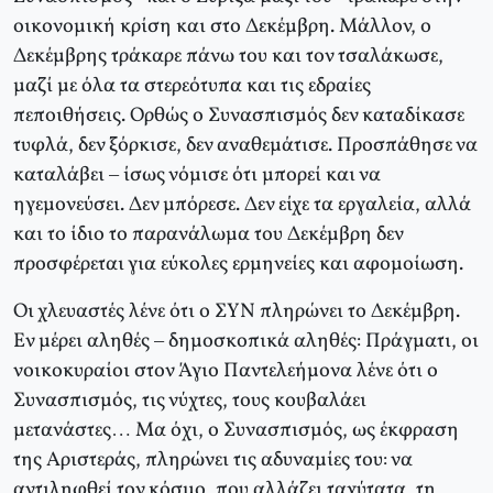
οικονομική κρίση και στο Δεκέμβρη. Μάλλον, ο
Δεκέμβρης τράκαρε πάνω του και τον τσαλάκωσε,
μαζί με όλα τα στερεότυπα και τις εδραίες
πεποιθήσεις. Ορθώς ο Συνασπισμός δεν καταδίκασε
τυφλά, δεν ξόρκισε, δεν αναθεμάτισε. Προσπάθησε να
καταλάβει – ίσως νόμισε ότι μπορεί και να
ηγεμονεύσει. Δεν μπόρεσε. Δεν είχε τα εργαλεία, αλλά
και το ίδιο το παρανάλωμα του Δεκέμβρη δεν
προσφέρεται για εύκολες ερμηνείες και αφομοίωση.
Οι χλευαστές λένε ότι ο ΣΥΝ πληρώνει το Δεκέμβρη.
Εν μέρει αληθές – δημοσκοπικά αληθές: Πράγματι, οι
νοικοκυραίοι στον Άγιο Παντελεήμονα λένε ότι ο
Συνασπισμός, τις νύχτες, τους κουβαλάει
μετανάστες… Μα όχι, ο Συνασπισμός, ως έκφραση
της Αριστεράς, πληρώνει τις αδυναμίες του: να
αντιληφθεί τον κόσμο, που αλλάζει ταχύτατα, τη