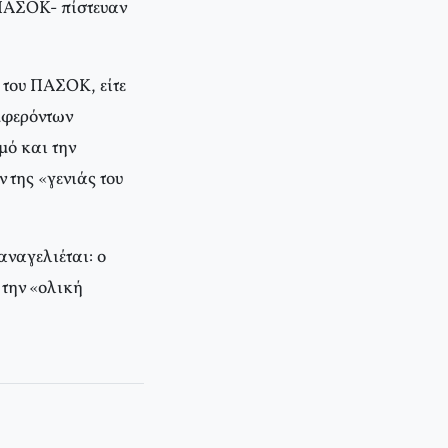
ο ΠΑΣΟΚ- πίστευαν
ς του ΠΑΣΟΚ, είτε
μφερόντων
μό και την
της «γενιάς του
ναγελιέται: ο
 την «ολική