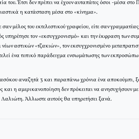
αία του. Έτσι δεν πρέπει να έχουν αυταπάτες όσοι -μέσα στ
σιαστικά η κατάσταση μέσα στο «κίνημα».
ε σαν μέλος του εκτελεστικού γραφείου, είτε σαν γραμματέα
ς υπηρέτησε τον «εκσυγχρονισμό» και την έκφραση των συ
νέων αστικών «τζακιών», τον εκσυγχρονισμένο μεταπρατισ
τελεί ένα τυπικό παράδειγμα ενσωμάτωσης των εκπροσώπων 
πασόκου αναζητά 3 και παραπάνω χρόνια ένα αποκούμπι, ξα
ς και η αμερικανοποίηση δεν πρόκειται να ανησυχήσουν με
 Λαλιώτη. Άλλωστε αυτούς θα υπηρετήσει ξανά.