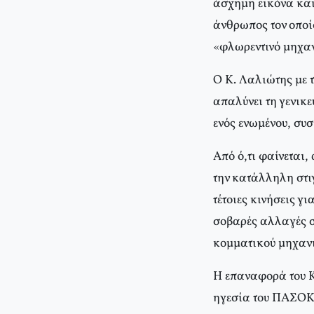
άσχημη εικόνα και
άνθρωπος τον οποί
«φλωρεντινό μηχαν
Ο Κ. Λαλιώτης με τ
απαλύνει τη γενικ
ενός ενωμένου, συ
Από ό,τι φαίνεται,
την κατάλληλη στιγ
τέτοιες κινήσεις γ
σοβαρές αλλαγές στ
κομματικού μηχανι
Η επαναφορά του Κ.
ηγεσία του ΠΑΣΟΚ,