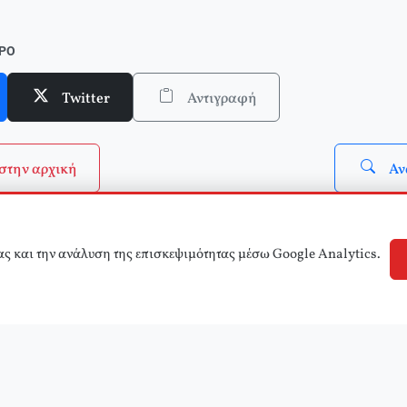
νθετο το τ.2 του Δικτύου Κριτικής και Δράσης στην Παιδεία)
ΘΡΟ
Twitter
Αντιγραφή
στην αρχική
Αν
ας και την ανάλυση της επισκεψιμότητας μέσω Google Analytics.
© 2025 εφημερίδα Αριστερά! (e-aristera.gr)