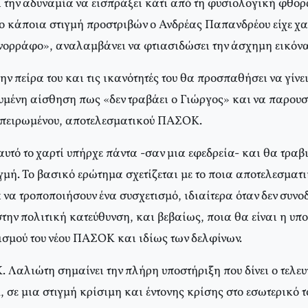
 την αδυναμία να εισπράξει κάτι από τη φυσιολογική φθορά
ο κάποια στιγμή προστριβών ο Ανδρέας Παπανδρέου είχε χ
ορράφο», αναλαμβάνει να φτιασιδώσει την άσχημη εικόνα
ην πείρα του και τις ικανότητές του θα προσπαθήσει να γίνε
ευμένη αίσθηση πως «δεν τραβάει ο Γιώργος» και να παρουσ
σπειρωμένου, αποτελεσματικού ΠΑΣΟΚ.
 αυτό το χαρτί υπήρχε πάντα -σαν μια εφεδρεία- και θα τραβ
μή. Το βασικό ερώτημα σχετίζεται με το ποια αποτελεσματι
ια να τροποποιήσουν ένα συσχετισμό, ιδιαίτερα όταν δεν συνο
ην πολιτική κατεύθυνση, και βεβαίως, ποια θα είναι η υπο
σμού του νέου ΠΑΣΟΚ και ιδίως των δελφίνων.
 Λαλιώτη σημαίνει την πλήρη υποστήριξη που δίνει ο τελευ
 σε μια στιγμή κρίσιμη και έντονης κρίσης στο εσωτερικό