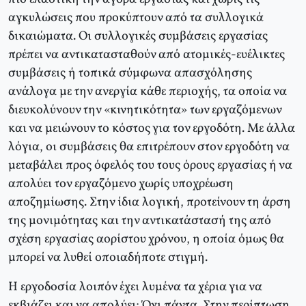
αγκυλώσεις που προκύπτουν από τα συλλογικά
δικαιώματα. Oι συλλογικές συμβάσεις εργασίας
πρέπει να αντικατασταθούν από ατομικές-ευέλικτες
συμβάσεις ή τοπικά σύμφωνα απασχόλησης
ανάλογα με την ανεργία κάθε περιοχής, τα οποία να
διευκολύνουν την «κινητικότητα» των εργαζόμενων
και να μειώνουν το κόστος για τον εργοδότη. Mε άλλα
λόγια, οι συμβάσεις θα επιτρέπουν στον εργοδότη να
μεταβάλει προς όφελός του τους όρους εργασίας ή να
απολύει τον εργαζόμενο χωρίς υποχρέωση
αποζημίωσης. Στην ίδια λογική, προτείνουν τη άρση
της μονιμότητας και την αντικατάστασή της από
σχέση εργασίας αορίστου χρόνου, η οποία όμως θα
μπορεί να λυθεί οποιαδήποτε στιγμή.
H εργοδοσία λοιπόν έχει λυμένα τα χέρια για να
εκβιάζει και να απολύει; Όχι πάντα. Στην περίπτωση