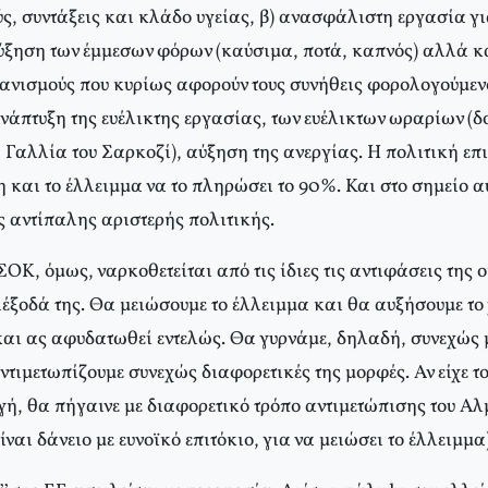
ς, συντάξεις και κλάδο υγείας, β) ανασφάλιστη εργασία γι
αύξηση των έμμεσων φόρων (καύσιμα, ποτά, καπνός) αλλά κα
ανισμούς που κυρίως αφορούν τους συνήθεις φορολογούμενου
ανάπτυξη της ευέλικτης εργασίας, των ευέλικτων ωραρίων (δ
 Γαλλία του Σαρκοζί), αύξηση της ανεργίας. Η πολιτική ε
ση και το έλλειμμα να το πληρώσει το 90%. Και στο σημείο α
 αντίπαλης αριστερής πολιτικής.
ΟΚ, όμως, ναρκοθετείται από τις ίδιες τις αντιφάσεις της 
έξοδά της. Θα μειώσουμε το έλλειμμα και θα αυξήσουμε το 
αι ας αφυδατωθεί εντελώς. Θα γυρνάμε, δηλαδή, συνεχώς μ
ντιμετωπίζουμε συνεχώς διαφορετικές της μορφές. Αν είχε
ή, θα πήγαινε με διαφορετικό τρόπο αντιμετώπισης του Αλμ
ίναι δάνειο με ευνοϊκό επιτόκιο, για να μειώσει το έλλειμμα)