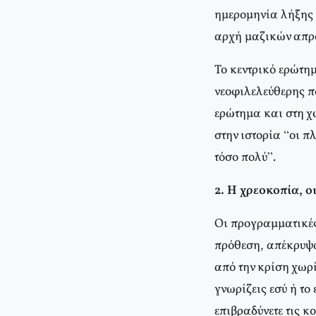
ημερομηνία λήξης 
αρχή μαζικών απρ
Το κεντρικό ερώτη
νεοφιλελεύθερης πο
ερώτημα και στη χώ
στην ιστορία “οι 
τόσο πολύ”.
2. Η χρεοκοπία, ο
Οι προγραμματικές
πρόθεση, απέκρυψα
από την κρίση χωρ
γνωρίζεις εσύ ή το
επιβραδύνετε τις 