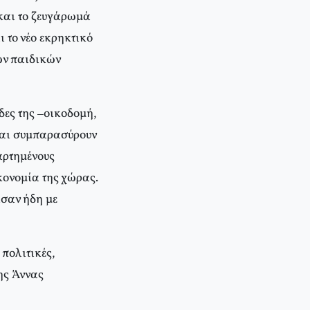
 και το ζευγάρωμά
ι το νέο εκρηκτικό
ων παιδικών
δες της –οικοδομή,
και συμπαρασύρουν
αρτημένους
κονομία της χώρας.
ισαν ήδη με
πολιτικές,
ης Άννας