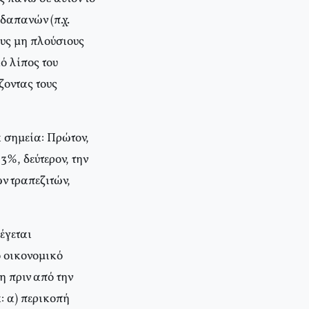
δαπανών (π.χ.
ους μη πλούσιους
ό λίπος του
ζοντας τους
 σημεία: Πρώτον,
%, δεύτερον, την
ν τραπεζιτών,
έγεται
ο οικονομικό
η πριν από την
: α) περικοπή