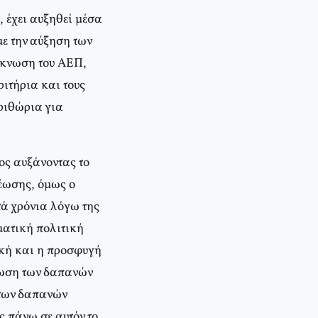
, έχει αυξηθεί μέσα
με την αύξηση των
ρίκνωση του ΑΕΠ,
ριτήρια και τους
ριθώρια για
ος αυξάνοντας το
ρέωσης, όμως ο
τά χρόνια λόγω της
σματική πολιτική
ική και η προσφυγή
ίωση των δαπανών
 των δαπανών
ς πάνω σε αυτόν το