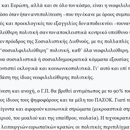
 και Ευρώπη, αλλά και σε όλο τον κόσμο, είναι η νεοφιλελ
όσο όταν ήταν αντιπολίτευση –που την έκανε με όρους συμπ
ς και προεκλογικές του εξαγγελίες δεν αποδεικνύει –τουναν
ελεύθερη πολιτική σαν τον αποκλειστικά κεντρικό υπεύθυνο τ
ν πρόεδρος της Σοσιαλιστικής Διεθνούς, με τις πολλαπλέ
 “σοσιαλφιλελεύθερη” πολιτική, καθ’ όλα νεοφιλελεύθερη.
ενα σοσιαλιστικά ή σοσιαλδημοκρατικά κόμματα εξουσίας 
ντιστεί εκλογικά και κοινωνικοπολιτικά. Γι’ αυτό και επί 
βάση της ίδιας νεοφιλελεύθερης πολιτικής.
εση και ανοχή, ο Γ.Π. θα βρεθεί αντιμέτωπος με το 90% το
τους ίδιους τους ψηφοφόρους και τα μέλη του ΠΑΣΟΚ. Γιατί
πείγοντα και αφορούν κοινωνικά στρώματα (μικροαστικά σ
εριού, του μυαλού και της υπαίθρου, νεολαία). Η τεχνοκρα
 λειτουργιών ευρωπαϊκών κρατών, οι πολιτικές περιτυλίγμα