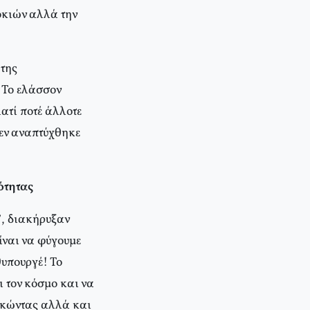
οκιών αλλά την
 της
; Το ελάσσον
ατί ποτέ άλλοτε
δεν αναπτύχθηκε
ότητας
”, διακήρυξαν
ίναι να φύγουμε
θυπουργέ! Το
ι τον κόσμο και να
δοκώντας αλλά και