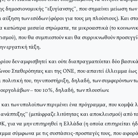
ης δημοσιονομικής “εξυγίανσης”, που σημαίνει μείωση των 
ι αύξηση των εσόδων (φόροι για τους μη πλούσιους). Και στ
α κατώτερα μεσαία στρώματα, τα μικροαστικά (το κοινωνικ
ισμού), που θα συμπιεστούν και θα συρρικνωθούν προσεγγί
ην εργατική τάξη.
έου δεν αμφισβητεί και ούτε διαπραγματεύεται δύο βασικά
νου Σταθερότητας και της ΟΝΕ, που απαιτεί έλλειμμα έως 3
 πολιτική του, την υποστήριξη, δηλαδή, των συμφερόντων τω
οεργολάβων – του 10%, δηλαδή, των πλουσίων.
 και των υπολοίπων περιμένει ένα πρόγραμμα, που κομψά λ
 ανάπτυξης” (μετάφραζε λιτότητας και αποκλεισμού) από τ
Κ, για να μην επιτηρηθεί η Ελλάδα (η οποία επιτηρείται ήδ
αμμα σύμφωνα με τις συστάσεις-προσταγές τους, που αφορά