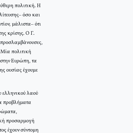
εύθερη πολιτική. Η
ολίτευσης– όσο και
τίον, μάλιστα– ότι
ης κρίσης. Ο Γ.
ς προσλαμβάνουσες,
 Μία πολιτική
στην Ευρώπη, τα
της ουσίας έχουμε
υ ελληνικού λαού
 τα προβλήματα
τρώματα,
τική προσαρμογή
τος έχουν σύντομη