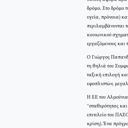
δρόμο. Στο δρόμο τ
υγεία, πρόνοια) κα
περιλαμβάνονται τ
κοινωνικού σχηματ
εργαζόμενους και τ
Ο Γιώργος Παπανδρ
τη θηλιά του Συμφώ
ταξική επιλογή και
εφοπλιστών, μεγαλ
Η ΕΕ του Αλμούνια
“σταθερότητας και
επιτελείο του ΠΑΣΟ
κρίση). Ένα πρόγρ