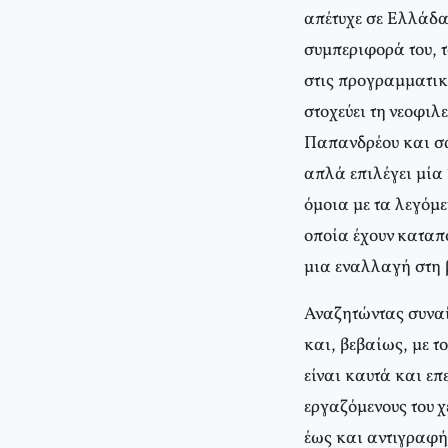
απέτυχε σε Ελλάδα
συμπεριφορά του, τ
στις προγραμματικέ
στοχεύει τη νεοφιλ
Παπανδρέου και σα
απλά επιλέγει μία
όμοια με τα λεγόμ
οποία έχουν καταπο
μια εναλλαγή στη 
Αναζητώντας συναίν
και, βεβαίως, με 
είναι καυτά και ε
εργαζόμενους του χ
έως και αντιγραφή