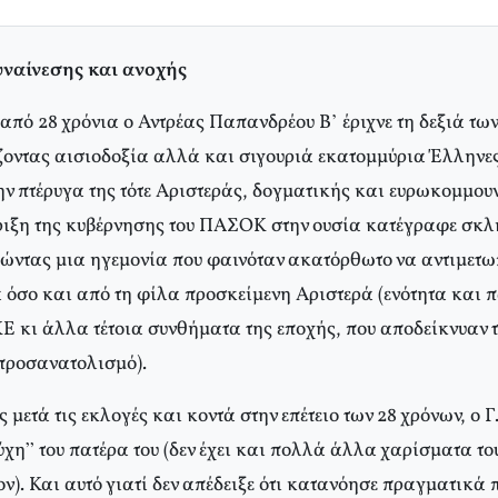
υναίνεσης και ανοχής
ν από 28 χρόνια ο Αντρέας Παπανδρέου Β’ έριχνε τη δεξιά τ
ίζοντας αισιοδοξία αλλά και σιγουριά εκατομμύρια Έλληνε
ην πτέρυγα της τότε Αριστεράς, δογματικής και ευρωκομμου
ριξη της κυβέρνησης του ΠΑΣΟΚ στην ουσία κατέγραφε σκ
ώντας μια ηγεμονία που φαινόταν ακατόρθωτο να αντιμετωπ
 όσο και από τη φίλα προσκείμενη Αριστερά (ενότητα και 
ΚΕ κι άλλα τέτοια συνθήματα της εποχής, που αποδείκνυαν 
προσανατολισμό).
ς μετά τις εκλογές και κοντά στην επέτειο των 28 χρόνων, ο 
“τύχη” του πατέρα του (δεν έχει και πολλά άλλα χαρίσματα τ
ύον). Και αυτό γιατί δεν απέδειξε ότι κατανόησε πραγματικά