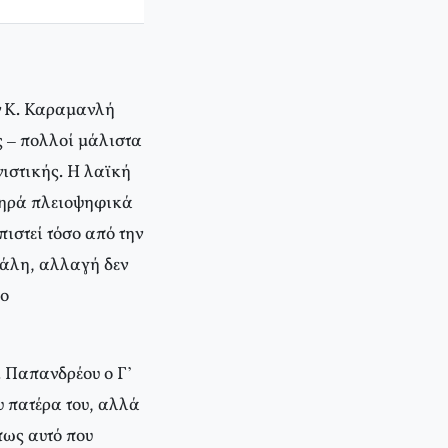
ων Κ. Καραμανλή
ς – πολλοί μάλιστα
νιστικής. Η λαϊκή
ληρά πλειοψηφικά
ιστεί τόσο από την
πάλη, αλλαγή δεν
το
Γ. Παπανδρέου ο Γ’
ου πατέρα του, αλλά
 πως αυτό που