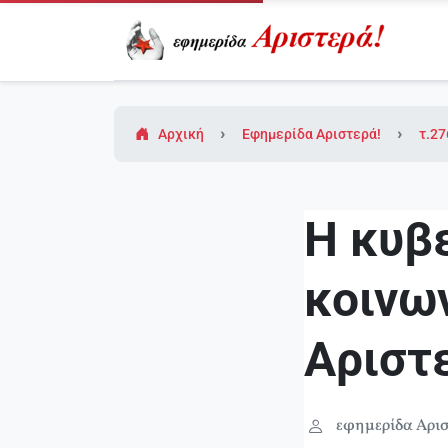
Αρχική
Εφημερίδα Αριστερά!
τ.27
Η κυβ
κοινων
Αριστε
εφημερίδα Αρισ