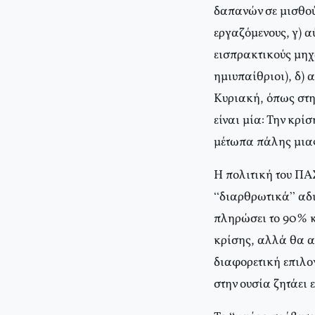
δαπανών σε μισθού
εργαζόμενους, γ) 
εισπρακτικούς μηχ
ημιυπαίθριοι), δ) 
Κυριακή, όπως στη
είναι μία: Την κρί
μέτωπα πάλης μιας
Η πολιτική του ΠΑΣ
“διαρθρωτικά” αδι
πληρώσει το 90% κ
κρίσης, αλλά θα α
διαφορετική επιλογ
στην ουσία ζητάει ε