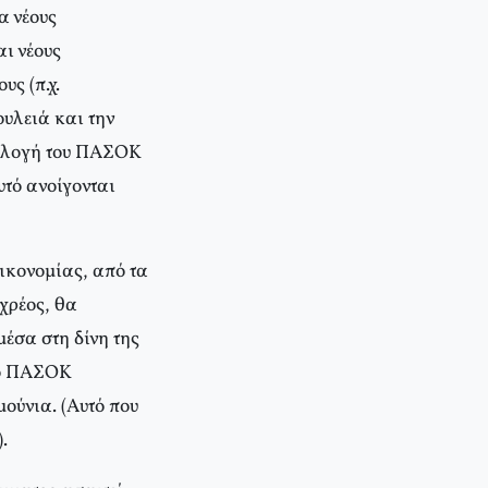
α νέους
ι νέους
ς (π.χ.
ουλειά και την
πιλογή του ΠΑΣΟΚ
υτό ανοίγονται
οικονομίας, από τα
χρέος, θα
έσα στη δίνη της
 το ΠΑΣΟΚ
ούνια. (Αυτό που
.