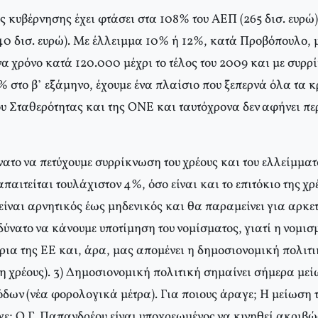
ής κυβέρνησης έχει φτάσει στα 108% του ΑΕΠ (265 δισ. ευρώ)
(40 δισ. ευρώ). Με έλλειμμα 10% ή 12%, κατά Προβόπουλο, 
να χρόνο κατά 120.000 μέχρι το τέλος του 2009 και με συρ
% στο β’ εξάμηνο, έχουμε ένα πλαίσιο που ξεπερνά όλα τα κ
υ Σταθερότητας και της ΟΝΕ και ταυτόχρονα δεν αφήνει πε
νατο να πετύχουμε συρρίκνωση του χρέους και του ελλείμματ
παιτείται τουλάχιστον 4%, όσο είναι και το επιτόκιο της χ
είναι αρνητικός έως μηδενικός και θα παραμείνει για αρκε
αδύνατο να κάνουμε υποτίμηση του νομίσματος, γιατί η νομι
έρια της ΕΕ και, άρα, μας απομένει η δημοσιονομική πολιτ
η χρέους). 3) Δημοσιονομική πολιτική σημαίνει σήμερα με
όδων (νέα φορολογικά μέτρα). Για ποιους άραγε; Η μείωση
ε; Ο Γ. Παπανδρέου είναι υποχρεωμένος να κινηθεί ακριβώ