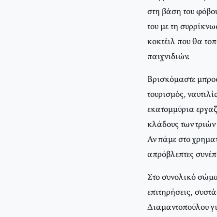
στη βάση του φόβου
του με τη συρρίκνω
κοκτέιλ που θα το
παιχνιδιών.
Βρισκόμαστε μπροσ
τουρισμός, ναυτιλ
εκατομμύρια εργαζ
κλάδους των τριών 
Αν πάμε στο χρημα
απρόβλεπτες συνέπε
Στο συνολικό σώμα
επιτηρήσεις, συστ
Διαμαντοπούλου για