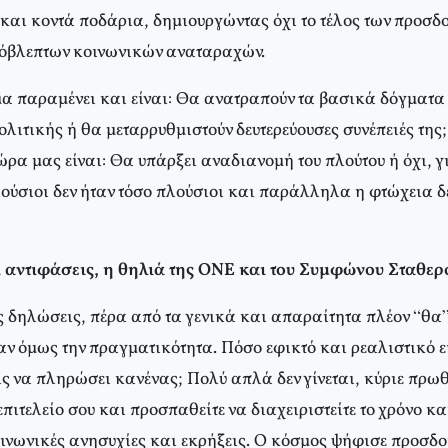
και κοντά ποδάρια, δημιουργώντας όχι το τέλος των προσδ
όβλεπτων κοινωνικών αναταραχών.
μα παραμένει και είναι: Θα ανατραπούν τα βασικά δόγματα
λιτικής ή θα μεταρρυθμιστούν δευτερεύουσες συνέπειές της
ρα μας είναι: Θα υπάρξει αναδιανομή του πλούτου ή όχι, γι
πλούσιοι δεν ήταν τόσο πλούσιοι και παράλληλα η φτώχεια 
ι αντιφάσεις, η θηλιά της ΟΝΕ και του Συμφώνου Σταθερ
 δηλώσεις, πέρα από τα γενικά και απαραίτητα πλέον “θα
ν όμως την πραγματικότητα. Πόσο εφικτό και ρεαλιστικό ε
ίς να πληρώσει κανένας; Πολύ απλά δεν γίνεται, κύριε πρω
 επιτελείο σου και προσπαθείτε να διαχειριστείτε το χρόνο κα
κοινωνικές ανησυχίες και εκρήξεις. Ο κόσμος ψήφισε προσ