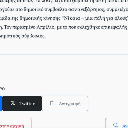
δεύτερης θητείας, το 2007, είχε διαχωρίσει τη θέση του από
υργούσε στο δημοτικό συμβούλιο σαν ανεξάρτητος, συμμετέ
ομάδα της δημοτικής κίνησης “Νίκαια – μια πόλη για όλους
. Τον περασμένο Απρίλιο, με το που εκλέχθηκε επικεφαλής 
ημοτικός σύμβουλος.
ΘΡΟ
Twitter
Αντιγραφή
στην αρχική
Αν