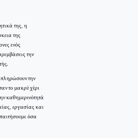
ητικά της, η
κεια της
ονες ενός
αρεμβάσεις την
πής.
α πληρώσουν την
αν το μακρύ χέρι
την καθημερινότητά
δείας, εργασίας και
απαιτήσουμε όσα