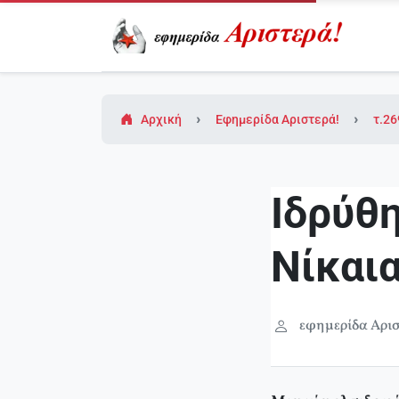
Αρχική
Εφημερίδα Αριστερά!
τ.26
Ιδρύθ
Νίκαι
εφημερίδα Αρισ