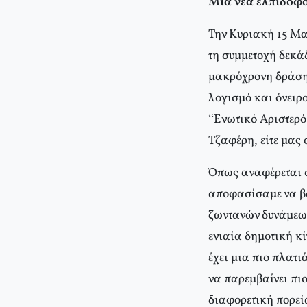
Μια νέα ελπιδοφ
Την Κυριακή 15 Μα
τη συμμετοχή δεκάδ
μακρόχρονη δράση 
λογισμό και όνειρο
“Ενωτικό Αριστερό
Τζαφέρη, είτε μας 
Όπως αναφέρεται σ
αποφασίσαμε να βα
ζωντανών δυνάμεων
ενιαία δημοτική κ
έχει μια πιο πλατι
να παρεμβαίνει πι
διαφορετική πορεί