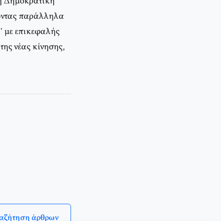
 τη Δημoκρατική
χοντας παράλληλα
” με επικεφαλής
της νέας κίνησης,
αζήτηση άρθρων