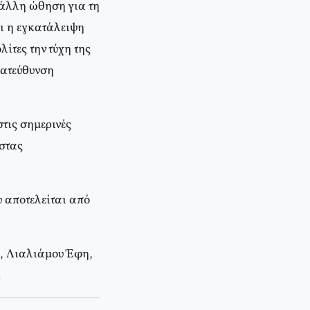
α άλλη ώθηση για τη
ι η εγκατάλειψη
λίτες την τύχη της
 κατεύθυνση
τις σημερινές
ώστας
υ αποτελείται από
, Λιαλιάμου Έφη,
.