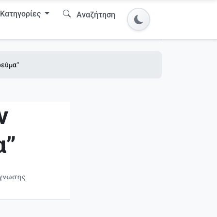
Κατηγορίες
Αναζήτηση
ρεύμα”
ν
α”
άγνωσης