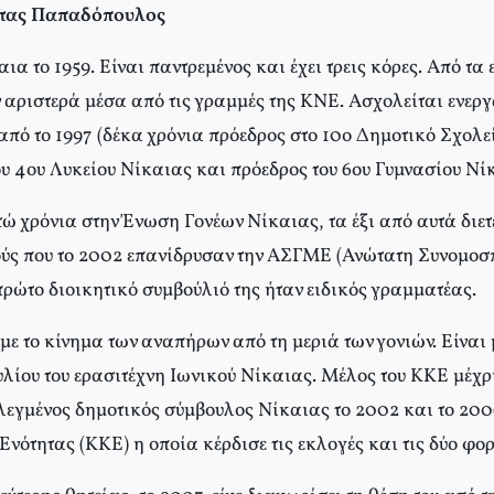
στας Παπαδόπουλος
ια το 1959. Είναι παντρεμένος και έχει τρεις κόρες. Από τα
 αριστερά μέσα από τις γραμμές της ΚΝΕ. Ασχολείται ενεργ
από το 1997 (δέκα χρόνια πρόεδρος στο 10ο Δημοτικό Σχολε
υ 4ου Λυκείου Νίκαιας και πρόεδρος του 6ου Γυμνασίου Νίκ
τώ χρόνια στην Ένωση Γονέων Νίκαιας, τα έξι από αυτά διε
τούς που το 2002 επανίδρυσαν την ΑΣΓΜΕ (Ανώτατη Συνομοσ
ρώτο διοικητικό συμβούλιό της ήταν ειδικός γραμματέας.
ε το κίνημα των αναπήρων από τη μεριά των γονιών. Είναι 
υλίου του ερασιτέχνη Ιωνικού Νίκαιας. Μέλος του ΚΚΕ μέχρ
λεγμένος δημοτικός σύμβουλος Νίκαιας το 2002 και το 200
νότητας (ΚΚΕ) η οποία κέρδισε τις εκλογές και τις δύο φορ