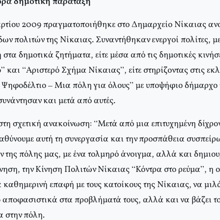
όρα δημοτική παράταξη
ρτίου 2009 πραγματοποιήθηκε στο Δημαρχείο Νίκαιας ανο
ων πολιτών της Νίκαιας. Συναντήθηκαν ενεργοί πολίτες, με
στα δημοτικά ζητήματα, είτε μέσα από τις δημοτικές κινήσ
” και “Αριστερό Σχήμα Νίκαιας”, είτε στηρίζοντας στις εκλ
 Ψηφοδέλτιο – Μια πόλη για όλους” με υποψήφιο δήμαρχο 
συνάντησαν και μετά από αυτές.
τη σχετική ανακοίνωση: “Μετά από μια επιτυχημένη δίχρον
θύνουμε αυτή τη συνεργασία και την προσπάθεια συσπείρ
 της πόλης μας, με ένα τολμηρό άνοιγμα, αλλά και δημιο
ίνηση, την Κίνηση Πολιτών Νίκαιας “Κόντρα στο ρεύμα”, η 
ά καθημερινή επαφή με τους κατοίκους της Νίκαιας, να μιλ
ο αποφασιστικά στα προβλήματά τους, αλλά και να βάζει το
α στην πόλη.