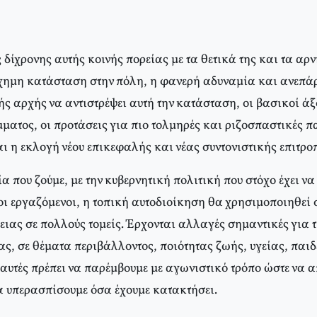
δίχρονης αυτής κοινής πορείας με τα θετικά της και τα αρν
χημη κατάσταση στην πόλη, η φανερή αδυναμία και ανεπάρ
ς αρχής να αντιστρέψει αυτή την κατάσταση, οι βασικοί άξ
ματος, οι προτάσεις για πιο τολμηρές και ριζοσπαστικές π
ι η εκλογή νέου επικεφαλής και νέας συντονιστικής επιτρο
α που ζούμε, με την κυβερνητική πολιτική που στόχο έχει ν
ι εργαζόμενοι, η τοπική αυτοδιοίκηση θα χρησιμοποιηθεί σ
ειας σε πολλούς τομείς. Έρχονται αλλαγές σημαντικές για 
μας, σε θέματα περιβάλλοντος, ποιότητας ζωής, υγείας, παι
 αυτές πρέπει να παρέμβουμε με αγωνιστικό τρόπο ώστε να 
α υπερασπίσουμε όσα έχουμε κατακτήσει.