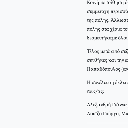
Κοινή πεποίθηση όλ
συμμετοχή περισσό
της πόλης. Άλλωστε
πόλης στα χέρια το
δεσμευτήκαμε όλοι
Τέλος μετά από συζ
συνθήκες και την 
Παπαδόπουλος (ακ
Η συνέλευση έκλεισ
τους/τις:
Αλεξανδρή Γιάννα
Λουΐζο Γιώργο, Μ