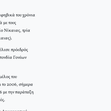
 εφηβικά του χρόνια
ά με τους
ίο Νίκαιας, τρία
αιας).
τέλεσε πρόεδρός
πονδία Γονέων
μέλος του
ι το 2006, σήμερα
6 με την παράταξη
ές.