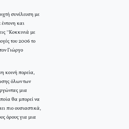
ιχτή συνέλευση με
 έντονη και
εις “Κοκκινιά με
ογές του 2006 το
τον Γιώργο
η κοινή πορεία,
ωσης όλων των
υργώντας μια
οποία θα μπορεί να
άει πιο ουσιαστικά,
υς όρους για μια