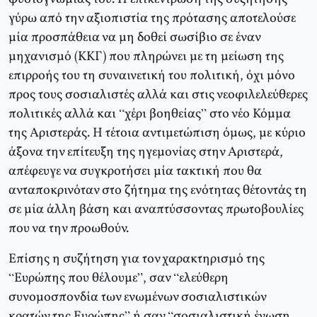
γύρω από την αξιοπιστία της πρότασης αποτελούσε
μία προσπάθεια να μη δοθεί σωσίβιο σε έναν
μηχανισμό (ΚΚΓ) που πληρώνει με τη μείωση της
επιρροής του τη συναινετική του πολιτική, όχι μόνο
προς τους σοσιαλιστές αλλά και στις νεοφιλελεύθερες
πολιτικές αλλά και “χέρι βοηθείας” στο νέο Κόμμα
της Αριστεράς. Η τέτοια αντιμετώπιση όμως, με κύριο
άξονα την επίτευξη της ηγεμονίας στην Αριστερά,
απέφευγε να συγκροτήσει μία τακτική που θα
ανταποκρινόταν στο ζήτημα της ενότητας θέτοντάς τη
σε μία άλλη βάση και αναπτύσσοντας πρωτοβουλίες
που να την προωθούν.
Επίσης η συζήτηση για τον χαρακτηρισμό της
“Ευρώπης που θέλουμε”, σαν “ελεύθερη
συνομοσπονδία των ενωμένων σοσιαλιστικών
κρατών της Ευρώπης” ή σαν “σοσιαλιστική ένωση