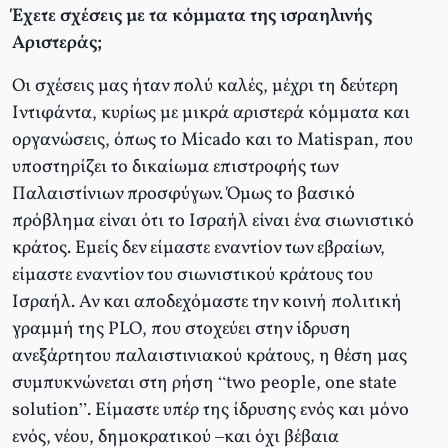
Έχετε σχέσεις με τα κόμματα της ισραηλινής
Αριστεράς;
Οι σχέσεις μας ήταν πολύ καλές, μέχρι τη δεύτερη
Ιντιφάντα, κυρίως με μικρά αριστερά κόμματα και
οργανώσεις, όπως το Micado και το Matispan, που
υποστηρίζει το δικαίωμα επιστροφής των
Παλαιστίνιων προσφύγων. Όμως το βασικό
πρόβλημα είναι ότι το Ισραήλ είναι ένα σιωνιστικό
κράτος. Εμείς δεν είμαστε εναντίον των εβραίων,
είμαστε εναντίον του σιωνιστικού κράτους του
Ισραήλ. Αν και αποδεχόμαστε την κοινή πολιτική
γραμμή της PLO, που στοχεύει στην ίδρυση
ανεξάρτητου παλαιστινιακού κράτους, η θέση μας
συμπυκνώνεται στη ρήση “two people, one state
solution”. Είμαστε υπέρ της ίδρυσης ενός και μόνο
ενός, νέου, δημοκρατικού –και όχι βέβαια