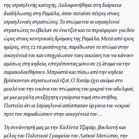
της ισραηλινής κατοχής. Δολοφονήθηκε στη διάρκεια
διαδήλωσης στη Ραμάλα, όπου πετούσε πέτρες στους
ισραηλινούς στρατιώτες. Το πτώμα του οι ισραηλινοί
στρατιώτες το έβαλαν σε ένα τζιπ και το περιέφεραν για δύο
ώρες στους κεντρικούς δρόμους της Ραμάλα. Μετά από τρεις
ημέρες, στις 12 τα μεσάνυχτα, παρέδωσαν το πτώμα στην
οικογένειά του και υποχρέωσαν τους οικείους του να κάνουν
αμέσως στη κηδεία, επιτρέποντας μόνο σε 15 άτομα να την
παρακολουθήσουν. Μπροστά και πίσω από την κηδεία
βρίσκονταν στρατιωτικά τζιπ. Ο Χισάμ έχει ακόμα στο
μυαλό του την εικόνα του πτώματος του μικρού του αδελφού,
με μια μεγάλη ανεξήγητη εγκάρσια τομή στο στήθος.
Πιστεύει ότι οι Ισραηλινοί απέσπασαν όργανα του νεκρού
πριν τον παραδώσουν στην οικογένειά του…
Τη συνάντησή μας με την Καλίντα Τζαράρ, βουλευτή και
μέλος του Πολιτικού Γραφείου του Λαϊκού Μετώπου, την