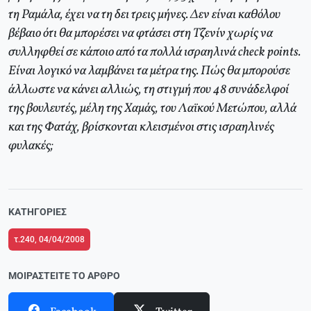
τη Ραμάλα, έχει να τη δει τρεις μήνες. Δεν είναι καθόλου
βέβαιο ότι θα μπορέσει να φτάσει στη Τζενίν χωρίς να
συλληφθεί σε κάποιο από τα πολλά ισραηλινά check points.
Είναι λογικό να λαμβάνει τα μέτρα της. Πώς θα μπορούσε
άλλωστε να κάνει αλλιώς, τη στιγμή που 48 συνάδελφοί
της βουλευτές, μέλη της Χαμάς, του Λαϊκού Μετώπου, αλλά
και της Φατάχ, βρίσκονται κλεισμένοι στις ισραηλινές
φυλακές;
ΚΑΤΗΓΟΡΊΕΣ
τ.240, 04/04/2008
ΜΟΙΡΑΣΤΕΊΤΕ ΤΟ ΆΡΘΡΟ