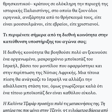
θρησκευτικού– κράτους σε ολόκληρη την περιοχή της
ιστορικής Παλαιστίνης, στο οποίο θα ζουν όλοι
ειρηνικά, ανεξάρτητα από το θρήσκευμά τους, είτε
είναι μουσουλμάνοι, είτε εβραίοι, είτε χριστιανοί.
Τι περιμένετε σήμερα από τη διεθνή κοινότητα στην
κατεύθυνση υποστήριξης του αγώνα σας;
Η διεθνής κοινότητα θα βοηθούσε πολύ αν ξεκινούσε
ένα οργανωμένο, μακροχρόνιο μποϊκοτάζ του
Ισραήλ, βάσει του μοντέλου που εφαρμόστηκε και
στην περίπτωση της Νότιας Αφρικής. Μια τέτοια
πίεση θα ανάγκαζε το Ισραήλ να αλλάξει την
αδιάλλακτη στάση του, όμως γνωρίζουμε καλά ότι
ένα τέτοιο μποϊκοτάζ δεν είναι καθόλου εύκολο.
Η Καλίντα Τζαράρ προσέχει πολύ τις μετακινήσεις της. Τη
μητέρα της που μένει στην Τζενίν, 95 χιλιόμετρα βόρεια από