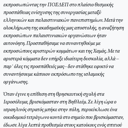
εκπροσωπώντας την ΠΟΣΔΕΠ στο πλαίσιο θεσμικής
προσπάθειας ενίσχυσης της συνεργασίας μεταξύ
ελληνικών και παλαιστινιακών πανεπιστημίων. Μετά την
ολοκλήρωση της ακαδημαϊκής μας αποστολής, η αναζήτηση
εκπροσώπων παλαιστινιακών οργανώσεων ήταν
αυτονόητη. Προσπαθήσαμε να συναντηθούμε με
εκπροσώπους αριστερών κομμάτων και της Χαμάς. Με τα
αριστερά κόμματα δεν υπήρξε ιδιαίτερη δυσκολία, αλλά –
παρ’ όλες τις προσπάθειές μας– δεν στάθηκε εφικτό να
συναντήσουμε κάποιον εκπρόσωπο της ισλαμικής
οργάνωσης.
Όταν έγινε η επίθεση στη θρησκευτική σχολή στα
Ιεροσόλυμα, βρισκόμασταν στη Βηθλεέμ. Σε λίγη ώρα ο
ισραηλινός στρατός μπήκε στην πόλη, περικύκλωσε ένα
οικοδομικό τετράγωνο κοντά στο σημείο που βρισκόμασταν,
έδωσε λίγα λεπτά προθεσμία στους κατοίκους ενός σπιτιού