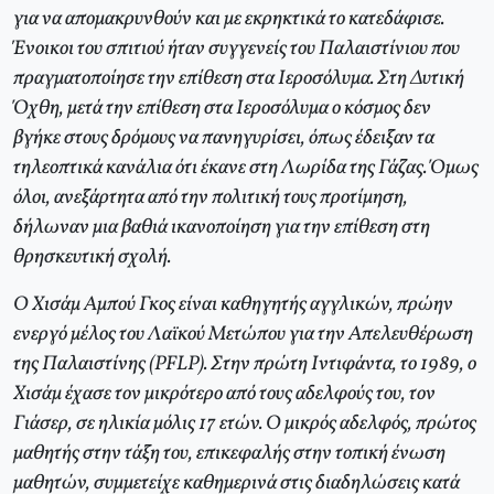
για να απομακρυνθούν και με εκρηκτικά το κατεδάφισε.
Ένοικοι του σπιτιού ήταν συγγενείς του Παλαιστίνιου που
πραγματοποίησε την επίθεση στα Ιεροσόλυμα. Στη Δυτική
Όχθη, μετά την επίθεση στα Ιεροσόλυμα ο κόσμος δεν
βγήκε στους δρόμους να πανηγυρίσει, όπως έδειξαν τα
τηλεοπτικά κανάλια ότι έκανε στη Λωρίδα της Γάζας. Όμως
όλοι, ανεξάρτητα από την πολιτική τους προτίμηση,
δήλωναν μια βαθιά ικανοποίηση για την επίθεση στη
θρησκευτική σχολή.
Ο Χισάμ Αμπού Γκος είναι καθηγητής αγγλικών, πρώην
ενεργό μέλος του Λαϊκού Μετώπου για την Απελευθέρωση
της Παλαιστίνης (PFLP). Στην πρώτη Ιντιφάντα, το 1989, ο
Χισάμ έχασε τον μικρότερο από τους αδελφούς του, τον
Γιάσερ, σε ηλικία μόλις 17 ετών. Ο μικρός αδελφός, πρώτος
μαθητής στην τάξη του, επικεφαλής στην τοπική ένωση
μαθητών, συμμετείχε καθημερινά στις διαδηλώσεις κατά