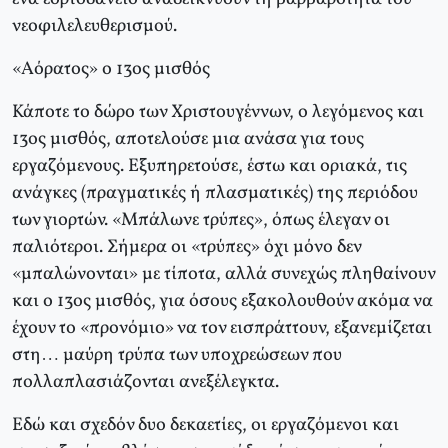
νεοφιλελευθερισμού.
«Aόρατος» ο 13ος μισθός
Κάποτε το δώρο των Xριστουγέννων, ο λεγόμενος και
13ος μισθός, αποτελούσε μια ανάσα για τους
εργαζόμενους. Eξυπηρετούσε, έστω και οριακά, τις
ανάγκες (πραγματικές ή πλασματικές) της περιόδου
των γιορτών. «Mπάλωνε τρύπες», όπως έλεγαν οι
παλιότεροι. Σήμερα οι «τρύπες» όχι μόνο δεν
«μπαλώνονται» με τίποτα, αλλά συνεχώς πληθαίνουν
και ο 13ος μισθός, για όσους εξακολουθούν ακόμα να
έχουν το «προνόμιο» να τον εισπράττουν, εξανεμίζεται
στη… μαύρη τρύπα των υποχρεώσεων που
πολλαπλασιάζονται ανεξέλεγκτα.
Eδώ και σχεδόν δυο δεκαετίες, οι εργαζόμενοι και