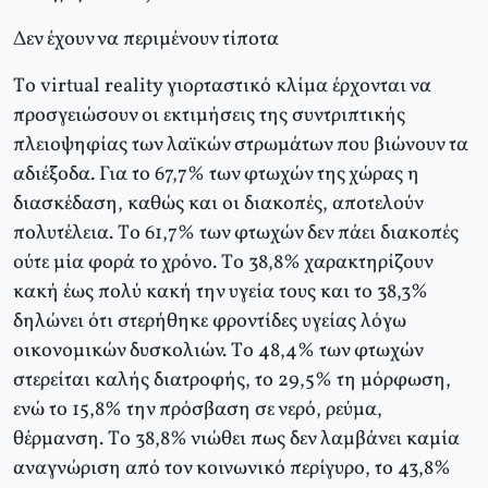
Δεν έχουν να περιμένουν τίποτα
Tο virtual reality γιορταστικό κλίμα έρχονται να
προσγειώσουν οι εκτιμήσεις της συντριπτικής
πλειοψηφίας των λαϊκών στρωμάτων που βιώνουν τα
αδιέξοδα. Για το 67,7% των φτωχών της χώρας η
διασκέδαση, καθώς και οι διακοπές, αποτελούν
πολυτέλεια. Tο 61,7% των φτωχών δεν πάει διακοπές
ούτε μία φορά το χρόνο. Tο 38,8% χαρακτηρίζουν
κακή έως πολύ κακή την υγεία τους και το 38,3%
δηλώνει ότι στερήθηκε φροντίδες υγείας λόγω
οικονομικών δυσκολιών. Tο 48,4% των φτωχών
στερείται καλής διατροφής, το 29,5% τη μόρφωση,
ενώ το 15,8% την πρόσβαση σε νερό, ρεύμα,
θέρμανση. Tο 38,8% νιώθει πως δεν λαμβάνει καμία
αναγνώριση από τον κοινωνικό περίγυρο, το 43,8%