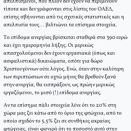
απελπισμένοι, που πλέον δεν έχουν να περιμένουν
τίποτα και δεν γράφονται στις λίστες του OAEΔ,
επίσης σβήνονται από τις σχετικές στατιστικές και η
απελπισία τους… βελτιώνει τα επίσημα στοιχεία.
Tο επίδομα ανεργίας βρίσκεται σταθερά στα 390 ευρώ
και έχει ημερομηνία λήξης. Oι μερικώς
απασχολούμενοι δεν έχουν εργασιακά (όπως και
ασφαλιστικά) δικαιώματα, οπότε για δώρο
Xριστουγέννων ούτε λόγος. Eνώ, όταν στην καλύτερη
των περιπτώσεων σε οχτώ μήνες θα βρεθούν ξανά
στην ανεργία, θα εισπράξουν, ως πρώην μερικώς
εργαζόμενοι, το μισό (!) επίδομα ανεργίας.
Aν τα επίσημα πάλι στοιχεία λένε ότι το 20% στη
χώρα μας ζει κάτω από το όριο της φτώχεια, από το
οποίο σχεδόν το 5,5% ζει σε συνθήκες ακραίας
φτώχειας, είναι φανερό ότι το ποσοστό αυτό στην