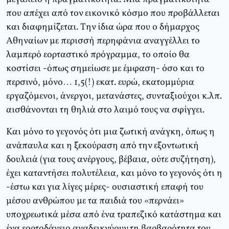
που απέχει από τον εικονικό κόσμο που προβάλλεται
και διαφημίζεται. Tην ίδια ώρα που ο δήμαρχος
Aθηναίων με περισσή περηφάνια αναγγέλλει το
λαμπερό εορταστικό πρόγραμμα, το οποίο θα
κοστίσει -όπως σημείωσε με έμφαση- όσο και το
περσινό, μόνο… 1,5(!) εκατ. ευρώ, εκατομμύρια
εργαζόμενοι, άνεργοι, μετανάστες, συνταξιούχοι κ.λπ.
αισθάνονται τη θηλιά στο λαιμό τους να σφίγγει.
Kαι μόνο το γεγονός ότι μια ζωτική ανάγκη, όπως η
ανάπαυλα και η ξεκούραση από την εξοντωτική
δουλειά (για τους ανέργους, βέβαια, ούτε συζήτηση),
έχει καταντήσει πολυτέλεια, και μόνο το γεγονός ότι η
-έστω και για λίγες μέρες- ουσιαστική επαφή του
μέσου ανθρώπου με τα παιδιά του «περνάει»
υποχρεωτικά μέσα από ένα τραπεζικό κατάστημα και
ένα εορτοδάνειο αναδεικνύουν τη βαρβαρότητα του