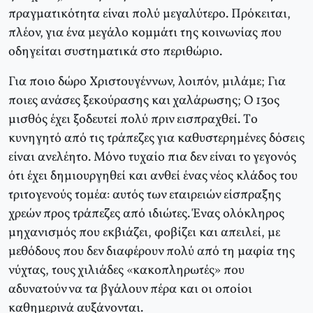
πραγματικότητα είναι πολύ μεγαλύτερο. Πρόκειται,
πλέον, για ένα μεγάλο κομμάτι της κοινωνίας που
οδηγείται συστηματικά στο περιθώριο.
Για ποιο δώρο Xριστουγέννων, λοιπόν, μιλάμε; Για
ποιες ανάσες ξεκούρασης και χαλάρωσης; O 13ος
μισθός έχει ξοδευτεί πολύ πριν εισπραχθεί. Tο
κυνηγητό από τις τράπεζες για καθυστερημένες δόσεις
είναι ανελέητο. Mόνο τυχαίο πια δεν είναι το γεγονός
ότι έχει δημιουργηθεί και ανθεί ένας νέος κλάδος του
τριτογενούς τομέα: αυτός των εταιρειών είσπραξης
χρεών προς τράπεζες από ιδιώτες. Ένας ολόκληρος
μηχανισμός που εκβιάζει, φοβίζει και απειλεί, με
μεθόδους που δεν διαφέρουν πολύ από τη μαφία της
νύχτας, τους χιλιάδες «κακοπληρωτές» που
αδυνατούν να τα βγάλουν πέρα και οι οποίοι
καθημερινά αυξάνονται.