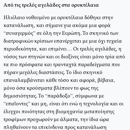
Από τις τρελές αγελάδες στα ορυκτέλαια
Ηλιέλαιο νοθευμένο με ορυκτέλαια δόθηκε στην
κατανάλωση, και σήμανε για ακόμα μια φορά
“συναγερμός” σε όλη την Ευρώπη. Το σκηνικό των
διατροφικών κρίσεων επανέρχεται με μια όχι τυχαία
περιοδικότητα, και επιμένει… Οι τρελές αγελάδες, η
νόσος των πτηνών και οι διοξίνες είναι μόνο τρία από
τα πιο πρόσφατα και τρανταχτά παραδείγματα που
πήραν μεγάλες διαστάσεις. Το ίδιο σκηνικό
επαναλαμβάνεται κάθε τόσο και αφορά, βέβαια,
μόνο όσα κρούσματα βλέπουν το φως της
δημοσιότητας. Το “παράδοξο”, σύμφωνα με
“επαΐοντες” και μη, είναι ότι ενώ η τεχνολογία και οι
έλεγχοι ποιότητας στη βιομηχανία μεταποίησης
τροφίμων προχωρούν με άλματα, την ίδια ώρα
πληθαίνουν τα επικίνδυνα προς κατανάλωση