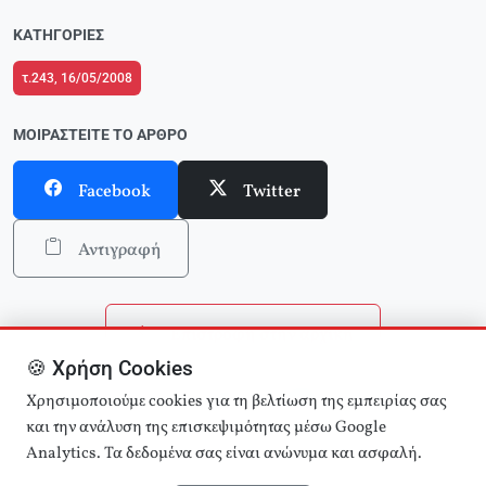
ΚΑΤΗΓΟΡΊΕΣ
τ.243, 16/05/2008
ΜΟΙΡΑΣΤΕΊΤΕ ΤΟ ΆΡΘΡΟ
Facebook
Twitter
Αντιγραφή
Επιστροφή στην αρχική
🍪 Χρήση Cookies
Αναζήτηση άρθρων
Χρησιμοποιούμε cookies για τη βελτίωση της εμπειρίας σας
και την ανάλυση της επισκεψιμότητας μέσω Google
Analytics. Τα δεδομένα σας είναι ανώνυμα και ασφαλή.