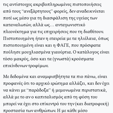
τις αντίστοιχες ακριβοπληρωμένες πιστοποιήσεις
από τους “ανεξάρτητους” φορείς, δεν αναδεικνύεται
ποτέ ως μέσο για τη διασφάλιση της υγείας των
καταναλωτών, αλλά ως… ανταγωνιστικό
πλεονέκτημα για τις επιχειρήσεις που τη διαθέτουν.
Πιστοποιημένη ήταν η εταιρεία με τα ηλιέλαια, όπως
πιστοποιημένη είναι και η ΦΑΓΕ, που πρόσφατα
πούλησε μουχλιασμένα γιαούρτια. Ο κατάλογος είναι
τόσο μακρύς, όσο και τα (γνωστά) κρούσματα
επικίνδυνων τροφίμων.
Με δεδομένα και αναμφισβήτητα τα πιο πάνω, είναι
προφανές ότι το αρχικό ερώτημα αλλάζει, και δεν έχει
να κάνει με “παράδοξα” ή μεμονωμένα περιστατικά,
αλλά με το αν ο καπιταλισμός από τη φύση του
μπορεί να έχει στο επίκεντρό του την (και διατροφική)
προστασία των ανθρώπων. Η με κάθε μέσο