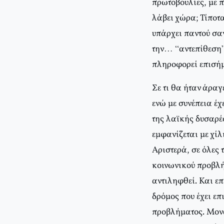
πρωτοβουλίες, με 
λάβει χώρα; Τίποτ
υπάρχει παντού σα
την… “αντεπίθεση”
πληροφορεί επισήμ
Σε τι θα ήταν άραγ
ενώ με συνέπεια έχ
της λαϊκής δυσαρέ
εμφανίζεται με χίλ
Αριστερά, σε όλες 
κοινωνικού προβλήμ
αντιληφθεί. Και επ
δρόμος που έχει επ
προβλήματος. Μονα