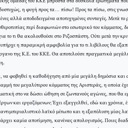
τικής ομάδας του ΚΚΕ μπροστά στα δύσκολα ερωτήματα που 
 δυστυχώς, η φυγή προς τα… πίσω! Προς τα πίσω, στις γνωσ
νες αλλά αποδεδειγμένα αποτυχημένες συνταγές. Μετά το 
θεροτυπίας περί διαφωνιών στο εσωτερικό του κόμματος, δε
α το τι θα ακολουθούσε στο Ριζοσπάστη. Ούτε μετά την κρι
υπήρχε η παραμικρή αμφιβολία για το τι λιβέλους θα εξαπέ
γανο της Κ.Ε. του ΚΚΕ. Θα αποτελούσε πραγματικά μεγάλ
η.
ια, να φοβηθεί η καθοδήγηση από μία μεγάλη δημόσια και 
ραμμή του μεγαλύτερου κόμματος της Αριστεράς, η οποία έχε
ατική στο να δώσει ώθηση σε ζωντανούς αγώνες, που θα ε
έργων και εργαζόμενων; Έχει εξαγγελθεί, εδώ και χρόνια, 
αντιμπεριαλιστικό λαϊκό μέτωπο και η εξαπόλυση μίας λα
υπάρχει καμία αποτίμηση, κανένας απολογισμός. Ποιες διαδ