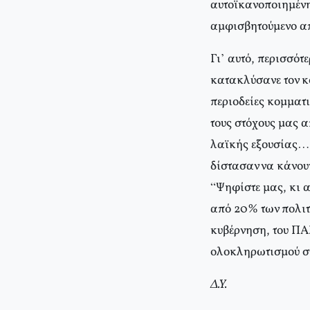
αυτοϊκανοποιημένη
αμφισβητούμενο απ
Γι’ αυτό, περισσότ
κατακλύσανε τον κο
περιοδείες κομματ
τους στόχους μας 
λαϊκής εξουσίας… ή
δίστασαν να κάνου
“Ψηφίστε μας, κι α
από 20% των πολιτ
κυβέρνηση, του ΠΑΣ
ολοκληρωτισμού στ
Δ.Υ.