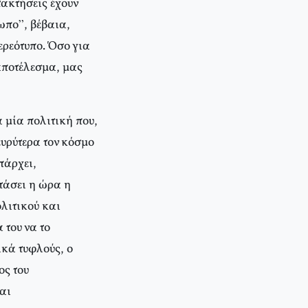
ακτήσεις έχουν
ωπο”, βέβαια,
ερεότυπο. Όσο για
αποτέλεσμα, μας
 μία πολιτική που,
ευρύτερα τον κόσμο
πάρχει,
τάσει η ώρα η
ολιτικού και
 του να το
ικά τυφλούς, ο
ος του
αι