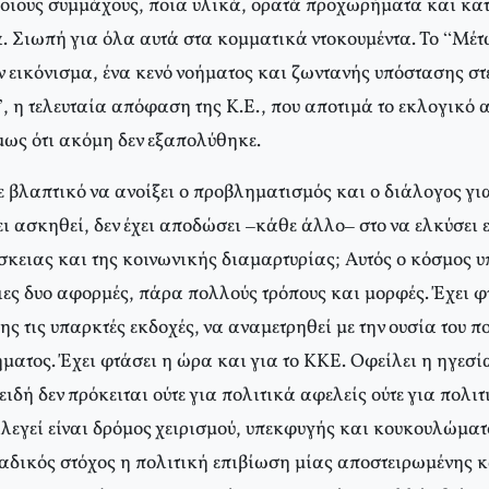
ποιους συμμάχους, ποια υλικά, ορατά προχωρήματα και κατ
α. Σιωπή για όλα αυτά στα κομματικά ντοκουμέντα. Το “Μέτ
ν εικόνισμα, ένα κενό νοήματος και ζωντανής υπόστασης στ
, η τελευταία απόφαση της Κ.Ε., που αποτιμά το εκλογικό 
ως ότι ακόμη δεν εξαπολύθηκε.
ε βλαπτικό να ανοίξει ο προβληματισμός και ο διάλογος για
ει ασκηθεί, δεν έχει αποδώσει –κάθε άλλο– στο να ελκύσει 
σκειας και της κοινωνικής διαμαρτυρίας; Αυτός ο κόσμος υ
ιες δυο αφορμές, πάρα πολλούς τρόπους και μορφές. Έχει φ
της τις υπαρκτές εκδοχές, να αναμετρηθεί με την ουσία του π
ατος. Έχει φτάσει η ώρα και για το ΚΚΕ. Οφείλει η ηγεσία
ειδή δεν πρόκειται ούτε για πολιτικά αφελείς ούτε για πολιτ
ιλεγεί είναι δρόμος χειρισμού, υπεκφυγής και κουκουλώματ
δικός στόχος η πολιτική επιβίωση μίας αποστειρωμένης κ