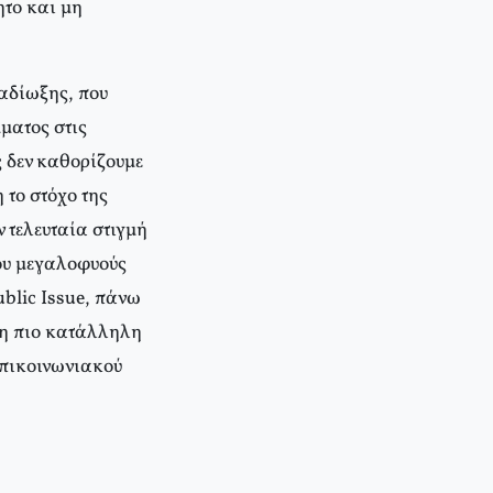
ητο και μη
ταδίωξης, που
μματος στις
 δεν καθορίζουμε
 το στόχο της
 τελευταία στιγμή
ου μεγαλοφυούς
blic Issue, πάνω
 η πιο κατάλληλη
επικοινωνιακού