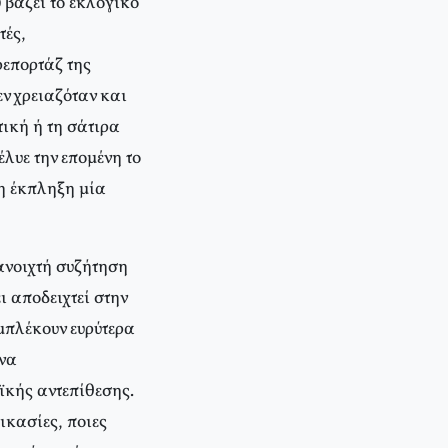
βάζει το εκλογικό
τές,
ρεπορτάζ της
ν χρειαζόταν και
τική ή τη σάτιρα
λυε την επομένη το
η έκπληξη μία
ανοιχτή συζήτηση
ι αποδειχτεί στην
μπλέκουν ευρύτερα
ένα
ϊκής αντεπίθεσης.
ικασίες, ποιες