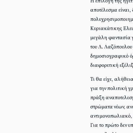
Η επιλογή της ηγε
αποτέλεσμα είναι,
πολυχρησιμοποιημέ
Κυριακάτικης Ελευ
μεγάλη φαντασία γι
του Λ. Λαζόπουλου 
δημοσιογραφικό όρ
διαφορετική εξέλιξ
Τι θα είχε, αλήθε
για την πολιτική γ
πράξη αναποτελεσμ
στρώματα νέων, αν
αντιμονοπωλιακό, 
Για το πρώτο δεν 