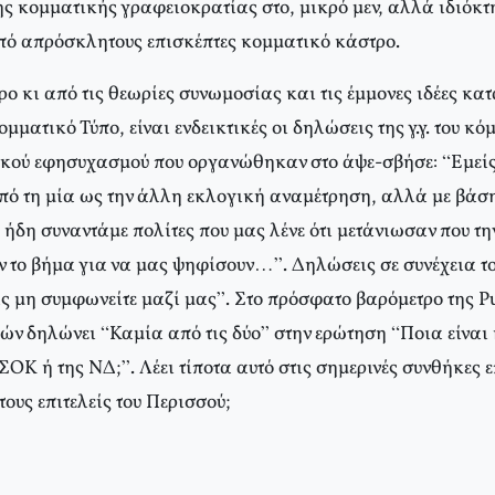
ς κομματικής γραφειοκρατίας στο, μικρό μεν, αλλά ιδιόκτ
ό απρόσκλητους επισκέπτες κομματικό κάστρο.
ερο κι από τις θεωρίες συνωμοσίας και τις έμμονες ιδέες κα
μματικό Τύπο, είναι ενδεικτικές οι δηλώσεις της γ.γ. του κό
ικού εφησυχασμού που οργανώθηκαν στο άψε-σβήσε: “Εμείς
από τη μία ως την άλλη εκλογική αναμέτρηση, αλλά με βάση
δη συναντάμε πολίτες που μας λένε ότι μετάνιωσαν που την
ν το βήμα για να μας ψηφίσουν…”. Δηλώσεις σε συνέχεια τ
ς μη συμφωνείτε μαζί μας”. Στο πρόσφατο βαρόμετρο της Pu
ών δηλώνει “Καμία από τις δύο” στην ερώτηση “Ποια είναι
ΟΚ ή της ΝΔ;”. Λέει τίποτα αυτό στις σημερινές συνθήκες 
ους επιτελείς του Περισσού;