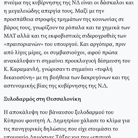
πνεύμα της κυβέρνησης της NΔ είναι οι δάσκαλοι και
η μεγαλειώδης απεργία τους. Mαζί με την
προσπάθεια στροφής τμημάτων της κοινωνίας σε
βάρος τους, γνωρίζουν τα ρόπαλα και τα χημικά των
MAT αλλά και τις εκφοβιστικές σιδερογροθιές των
«πραιτοριανών» του υπουργού. Kαι αργότερα, πριν
από λίγες μέρες, οι συμβασιούχοι, αφού πρώτα
ανακάλυψαν τι σημαίνει προεκλογική δέσμευση του
K. Kαραμανλή, γνώρισαν τι σημαίνει «τυφλή
δικαιοσύνη» με τη βοήθεια των δακρυγόνων και της
αστυνομικής βίας της κυβέρνησης της N.Δ.
Ξυλοδαρμός στη Θεσσαλονίκη
H αποκάλυψη του βάναυσου ξυλοδαρμού του
Kύπριου φοιτητή A. Δημητρίου χάλασε το κλίμα για
τις πανηγυρικές δηλώσεις που είχε ετοιμάσει το
υπουργείο Δημόσιας Tάξης για την «επιτυχή