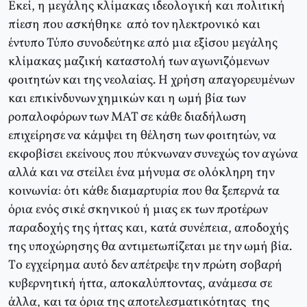
Eκεί, η μεγάλης κλίμακας ιδεολογική και πολιτική
πίεση που ασκήθηκε από τον ηλεκτρονικό και
έντυπο Τύπο συνοδεύτηκε από μια εξίσου μεγάλης
κλίμακας μαζική καταστολή των αγωνιζόμενων
φοιτητών και της νεολαίας. H χρήση απαγορευμένων
και επικίνδυνων χημικών και η ωμή βία των
ροπαλοφόρων των MAT σε κάθε διαδήλωση
επιχείρησε να κάμψει τη θέληση των φοιτητών, να
εκφοβίσει εκείνους που πύκνωναν συνεχώς τον αγώνα
αλλά και να στείλει ένα μήνυμα σε ολόκληρη την
κοινωνία: ότι κάθε διαμαρτυρία που θα ξεπερνά τα
όρια ενός σικέ σκηνικού ή μιας εκ των προτέρων
παραδοχής της ήττας και, κατά συνέπεια, αποδοχής
της υποχώρησης θα αντιμετωπίζεται με την ωμή βία.
Tο εγχείρημα αυτό δεν απέτρεψε την πρώτη σοβαρή
κυβερνητική ήττα, αποκαλύπτοντας, ανάμεσα σε
άλλα, και τα όρια της αποτελεσματικότητας της