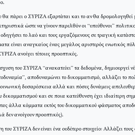
ο.
υ θα πάρει ο ΣΥΡΙΖΑ εξαρτάται και το αν θα δρομολογηθεί 
ηριστικά ώστε να γίνουν παρελθόν οι “υπεύθυνοι” πολιτικο
 οδηγήσει το λαό και τους εργαζόμενους σε τραγική κατάστ
ατα είναι αναγκαίος ένας μεγάλος αριστερός ενωτικός πόλ
ΥΡΙΖΑ ανοίγει τέτοιες προοπτικές.
σχυση του ΣΥΡΙΖΑ “ανακατεύει” τα δεδομένα, δημιουργεί ν
οδυναμία”, αποδυναμώνει το δικομματισμό, αλλάζει το πολι
οινωνική δυσαρέσκεια αλλά και πόσες δυνάμεις απελευθε
υ δικομματισμού και σε ποια κατεύθυνση έχει ιδιαίτερη σημ
ντας άλλα κόμματα εκτός του δικομματικού φάσματος αποδ
ά δεν ανοίγουν προοπτικές).
ση του ΣΥΡΙΖΑ δεν είναι ένα ουδέτερο στοιχείο: Αλλάζει τους