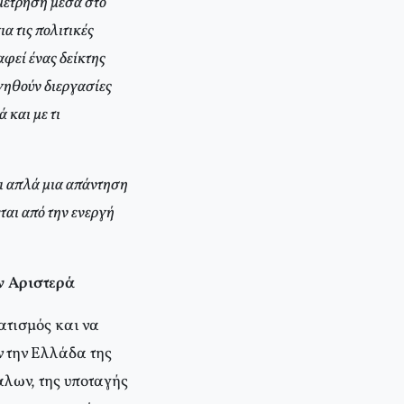
αμέτρηση μέσα στο
α τις πολιτικές
αφεί ένας δείκτης
γηθούν διεργασίες
 και με τι
αι απλά μια απάντηση
ται από την ενεργή
ν Αριστερά
ατισμός και να
ν την Ελλάδα της
άλων, της υποταγής