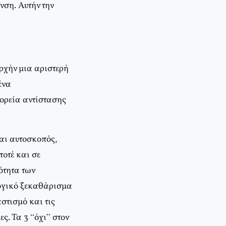
νση. Αυτήν την
ρχήν μια αριστερή
ένα
ορεία αντίστασης
ναι αυτοσκοπός,
οτέ και σε
ότητα των
ολογικό ξεκαθάρισμα
στισμό και τις
ες. Τα 3 “όχι” στον