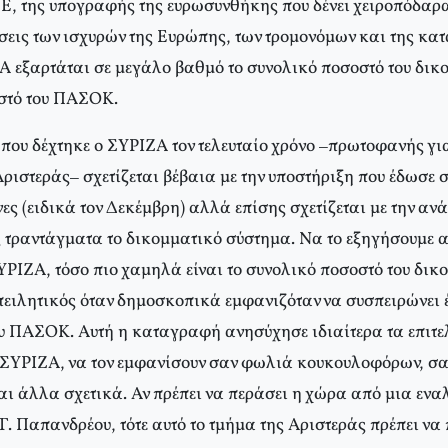
ΕΕ, της υπογραφής της ευρωσυνθήκης που δένει χειροπόδαρα
σεις των ισχυρών της Ευρώπης, των τρομονόμων και της κατ
Α εξαρτάται σε μεγάλο βαθμό το συνολικό ποσοστό του δι
οστό του ΠΑΣΟΚ.
 που δέχτηκε ο ΣΥΡΙΖΑ τον τελευταίο χρόνο –πρωτοφανής γι
ριστεράς– σχετίζεται βέβαια με την υποστήριξη που έδωσε 
ς (ειδικά τον Δεκέμβρη) αλλά επίσης σχετίζεται με την αν
ς τραντάγματα το δικομματικό σύστημα. Να το εξηγήσουμε 
ΥΡΙΖΑ, τόσο πιο χαμηλά είναι το συνολικό ποσοστό του δικ
ιλητικός όταν δημοσκοπικά εμφανιζόταν να συσπειρώνει 
 ΠΑΣΟΚ. Αυτή η καταγραφή ανησύχησε ιδιαίτερα τα επιτε
ν ΣΥΡΙΖΑ, να τον εμφανίσουν σαν φωλιά κουκουλοφόρων, σα
αι άλλα σχετικά. Αν πρέπει να περάσει η χώρα από μια εν
. Παπανδρέου, τότε αυτό το τμήμα της Αριστεράς πρέπει να 