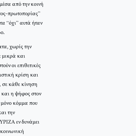
μέσα από την κοινή
τος-πρωτοπορίας”
τα “όχι” αυτά ήταν
ο.
τα, χωρίς την
ε μικρά και
τούν οι επιθετικές
ιστική κρίση και
, σε κάθε κίνηση
υ και η ψήφος στον
 μόνο κόμμα που
αι την
ΣΥΡΙΖΑ εν δυνάμει
 κοινωνική