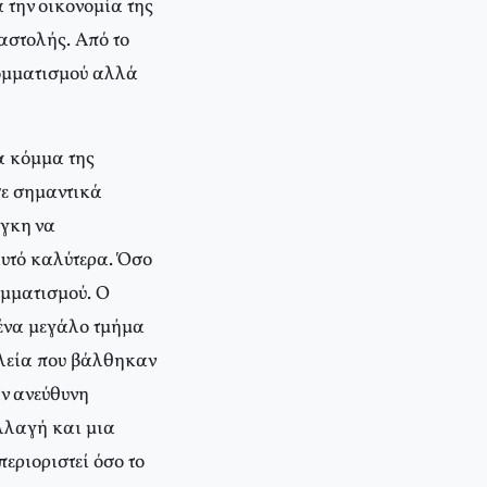
 την οικονομία της
αστολής. Από το
κομματισμού αλλά
α κόμμα της
σε σημαντικά
άγκη να
αυτό καλύτερα. Όσο
ομματισμού. Ο
ένα μεγάλο τμήμα
λεία που βάλθηκαν
ν ανεύθυνη
αλλαγή και μια
περιοριστεί όσο το