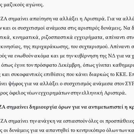
ς μαζικούς αγώνες.
ΖΑ σημαίνει απαίτηση να αλλάξει η Αριστερά. Για να αλλά
ν και οι συσχετισμοί ανάμεσα στις αριστερές δυνάμεις. Να
ικά, κινηματικά, ριζοσπαστικά εγχειρήματα, απέναντι στις
κινησίας, της περιχαράκωσης, του σεχταρισμού. Απέναντι σ
ούς να ενωθούν ακόμα και με την κυβέρνηση της ΝΔ για να 
 όπως έγινε τον πρόσφατο Δεκέμβρη, όπως γίνεται καθημερι
ίς και συκοφαντικές επιθέσεις που κάνει διαρκώς το ΚΚΕ. 
νει ψήφος για να αλλάξει ο συσχετισμός ανάμεσα στον ΣΥ
προς όφελος νέων εγχειρημάτων στην ελληνική Αριστερά.
ΖΑ σημαίνει δημιουργία όρων για να αντιμετωπιστεί η κ
ΖΑ σημαίνει την ανάγκη να εστιαστούν όλες οι προσπάθειες
 οι δυνάμεις για να απαντηθεί το κεντρικότερο όλων των κ