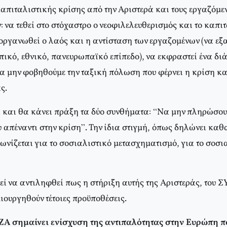
απιταλιστικής κρίσης από την Αριστερά και τους εργαζόμεν
 να τεθεί στο στόχαστρο ο νεοφιλελευθερισμός και το καπι
α οργανωθεί ο λαός και η αντίσταση των εργαζομένων (να ε
πικό, εθνικό, πανευρωπαϊκό επίπεδο), να εκφραστεί ένα δι
α μην φοβηθούμε την ταξική πόλωση που φέρνει η κρίση κ
ς.
και θα κάνει πράξη τα δύο συνθήματα: “Να μην πληρώσουμ
 απέναντι στην κρίση”. Την ίδια στιγμή, όπως δηλώνει καθ
ωνίζεται για το σοσιαλιστικό μετασχηματισμό, για το σοσι
ί να αντιληφθεί πως η στήριξη αυτής της Αριστεράς, του Σ
ιουργηθούν τέτοιες προϋποθέσεις.
ΖΑ σημαίνει ενίσχυση της αντιπαλότητας στην Ευρώπη π