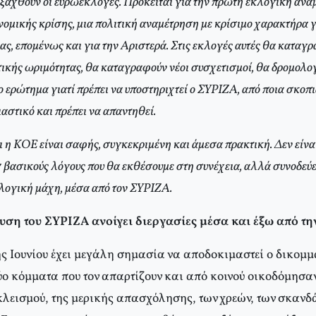
ιεξαχθούν οι ευρωεκλογές. Πρόκειται για την πρώτη εκλογική αν
ομικής κρίσης, μια πολιτική αναμέτρηση με κρίσιμο χαρακτήρα γι
ας, επομένως και για την Αριστερά. Στις εκλογές αυτές θα καταγρ
τικής ωριμότητας, θα καταγραφούν νέοι συσχετισμοί, θα δρομολο
ο ερώτημα γιατί πρέπει να υποστηριχτεί ο ΣΥΡΙΖΑ, από ποια σκοπιά
σιαστικό και πρέπει να απαντηθεί.
ι η ΚΟΕ είναι σαφής, συγκεκριμένη και άμεσα πρακτική. Δεν είν
7 βασικούς λόγους που θα εκθέσουμε στη συνέχεια, αλλά συνοδεύε
λογική μάχη, μέσα από τον ΣΥΡΙΖΑ.
υση του ΣΥΡΙΖΑ ανοίγει διεργασίες μέσα και έξω από τη
ης Ιουνίου έχει μεγάλη σημασία να αποδοκιμαστεί ο δικομμ
ύο κόμματα που τον απαρτίζουν και από κοινού οικοδόμησα
κλεισμού, της μερικής απασχόλησης, των χρεών, των σκανδ