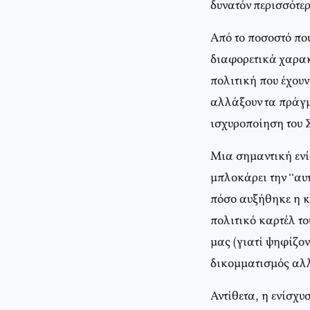
δυνατόν περισσότερ
Από το ποσοστό πο
διαφορετικά χαρακτ
πολιτική που έχουν
αλλάξουν τα πράγμ
ισχυροποίηση του Σ
Μια σημαντική ενί
μπλοκάρει την “αυτ
πόσο αυξήθηκε η κ
πολιτικό καρτέλ το
μας (γιατί ψηφίζο
δικομματισμός αλλ
Αντίθετα, η ενίσχυ