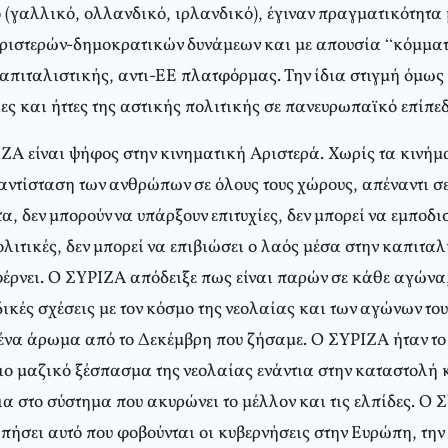
 (γαλλικό, ολλανδικό, ιρλανδικό), έγιναν πραγματικότητα 
αριστερών-δημοκρατικών δυνάμεων και με απουσία “κόμμα
απιταλιστικής, αντι-ΕΕ πλατφόρμας. Την ίδια στιγμή όμως 
ες και ήττες της αστικής πολιτικής σε πανευρωπαϊκό επίπεδ
ΖΑ είναι ψήφος στην κινηματική Αριστερά. Χωρίς τα κινήμα
αντίσταση των ανθρώπων σε όλους τους χώρους, απέναντι σ
 δεν μπορούν να υπάρξουν επιτυχίες, δεν μπορεί να εμποδισ
λιτικές, δεν μπορεί να επιβιώσει ο λαός μέσα στην καπιταλ
 φέρνει. Ο ΣΥΡΙΖΑ απόδειξε πως είναι παρών σε κάθε αγώνα
ιδικές σχέσεις με τον κόσμο της νεολαίας και των αγώνων το
ένα άρωμα από το Δεκέμβρη που ζήσαμε. Ο ΣΥΡΙΖΑ ήταν το
ιο μαζικό ξέσπασμα της νεολαίας ενάντια στην καταστολή κ
α στο σύστημα που ακυρώνει το μέλλον και τις ελπίδες. Ο 
πήσει αυτό που φοβούνται οι κυβερνήσεις στην Ευρώπη, την