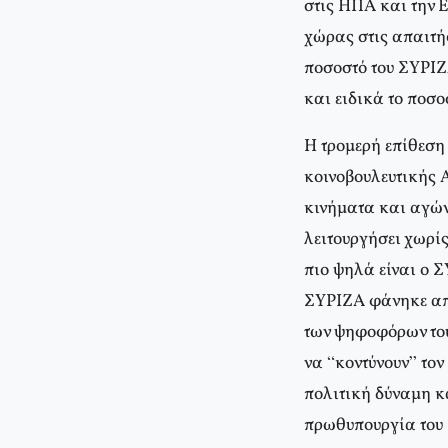
στις ΗΠΑ και την 
χώρας στις απαιτή
ποσοστό του ΣΥΡΙΖ
και ειδικά το ποσ
Η τρομερή επίθεση
κοινοβουλευτικής Α
κινήματα και αγώνε
λειτουργήσει χωρί
πιο ψηλά είναι ο Σ
ΣΥΡΙΖΑ φάνηκε απε
των ψηφοφόρων του
να “κοντύνουν” το
πολιτική δύναμη κ
πρωθυπουργία του Γ