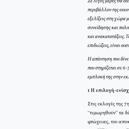
Σε λίγες μέρες θα δ
περιβάλλον της οικον
εξελίξεις στη χώρα μ
συνείδησης και πολι
και ανακατατάξεις. Τ
επιδιώξεις, είναι ου
Η απάντηση που δίνε
που στηρίζεται σε 6-
εμπλοκή της στην εκ
1 Η επιλογή-ενίσχ
Στις εκλογές της 7
“τιμωρηθούν” τα δ
φτώχειας, του απο