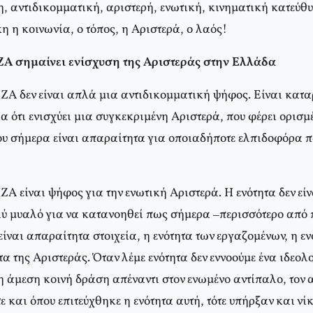
, αντιδικομματική, αριστερή, ενωτική, κινηματική κατεύθυ
 η κοινωνία, ο τόπος, η Αριστερά, ο λαός!
ΖΑ σημαίνει ενίσχυση της Αριστεράς στην Ελλάδα
ΖΑ δεν είναι απλά μια αντιδικομματική ψήφος. Είναι κατα
ια ότι ενισχύει μια συγκεκριμένη Αριστερά, που φέρει ορισμ
υ σήμερα είναι απαραίτητα για οποιαδήποτε ελπιδοφόρα π
Α είναι ψήφος για την ενωτική Αριστερά. Η ενότητα δεν εί
λύ μυαλό για να κατανοηθεί πως σήμερα –περισσότερο από π
ίναι απαραίτητα στοιχεία, η ενότητα των εργαζομένων, η εν
τα της Αριστεράς. Όταν λέμε ενότητα δεν εννοούμε ένα ιδε
 άμεση κοινή δράση απέναντι στον ενωμένο αντίπαλο, τον α
ε και όπου επιτεύχθηκε η ενότητα αυτή, τότε υπήρξαν και νίκ