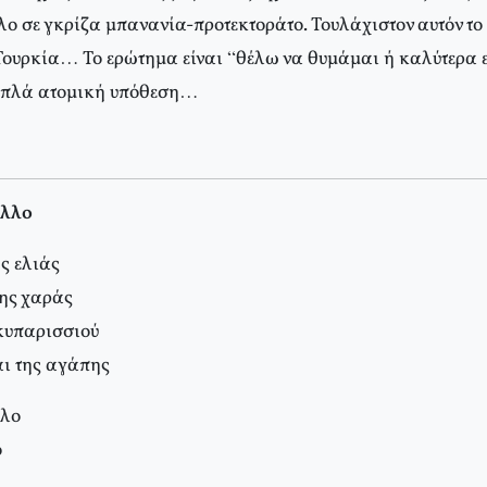
ο σε γκρίζα μπανανία-προτεκτοράτο. Τουλάχιστον αυτόν το
ουρκία… Το ερώτημα είναι “θέλω να θυμάμαι ή καλύτερα ε
 απλά ατομική υπόθεση…
ύλλο
ης ελιάς
της χαράς
 κυπαρισσιού
ι της αγάπης
λλο
ο