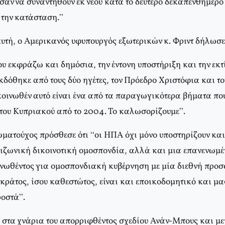
αν να συναντηθούν εκ νέου κατά το δεύτερο δεκαπενθήμερο 
την κατάσταση.”
αυτή, ο Αμερικανός υφυπουργός εξωτερικών κ. Φριντ δήλωσε
 εκφράζω και δημόσια, την έντονη υποστήριξη και την εκτί
δόθηκε από τους δύο ηγέτες, τον Πρόεδρο Χριστόφια και το
κοινωθέν αυτό είναι ένα από τα παραγωγικότερα βήματα π
ς του Κυπριακού από το 2004. Το καλωσορίζουμε”.
ματούχος πρόσθεσε ότι “οι ΗΠΑ όχι μόνο υποστηρίζουν και
διζωνική δικοινοτική ομοσπονδία, αλλά και μια επανενωμέν
ινωθέντος για ομοσπονδιακή κυβέρνηση με μία διεθνή προσ
ν κράτος, ίσου καθεστώτος, είναι και εποικοδομητικό και μα
οστά”.
στα χνάρια του απορριφθέντος σχεδίου Ανάν-Μπους και με