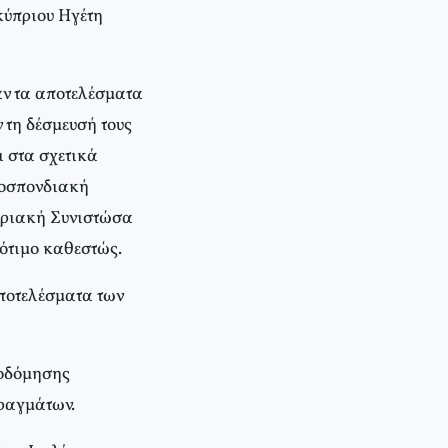
κύπριου Ηγέτη
αν τα αποτελέσματα
 τη δέσμευσή τους
ι στα σχετικά
μοσπονδιακή
πριακή Συνιστώσα
σότιμο καθεστώς.
αποτελέσματα των
κοδόμησης
φραγμάτων.