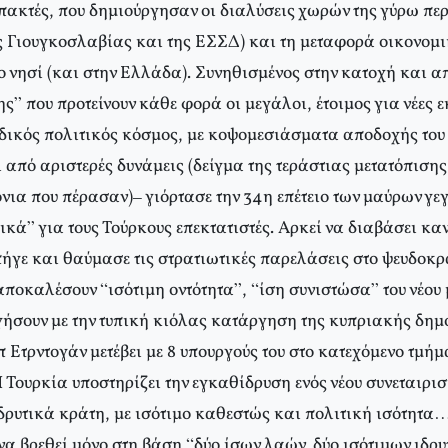
πακτές, που δημιούργησαν οι διαλύσεις χωρών της γύρω περ
ης Γιουγκοσλαβίας και της ΕΣΣΔ) και τη μεταφορά οικονομ
ο νησί (και στην Ελλάδα). Συνηθισμένος στην κατοχή και α
ς” που προτείνουν κάθε φορά οι μεγάλοι, έτοιμος για νέες 
αδικός πολιτικός κόσμος, με κοψομεσιάσματα αποδοχής του
πό αριστερές δυνάμεις (δείγμα της τεράστιας μετατόπισης 
όνια που πέρασαν)– γιόρτασε την 34η επέτειο των μαύρων γ
κά” για τους Τούρκους επεκτατιστές. Αρκεί να διαβάσει καν
 πήγε και θαύμασε τις στρατιωτικές παρελάσεις στο ψευδοκ
 αποκαλέσουν “ισότιμη οντότητα”, “ίση συνιστώσα” του νέο
γήσουν με την τυπική κιόλας κατάργηση της κυπριακής δημ
 Ετρντογάν μετέβει με 8 υπουργούς του στο κατεχόμενο τμήμ
Τουρκία υποστηρίζει την εγκαθίδρυση ενός νέου συνεταιρισ
ιδρυτικά κράτη, με ισότιμο καθεστώς και πολιτική ισότητα
να βρεθεί μόνο στη βάση “δύο ίσων λαών, δύο ισότιμων ιδρ