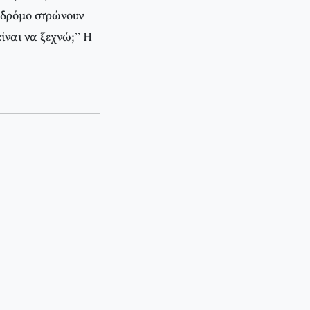
 δρόμο στρώνουν
ίναι να ξεχνώ;” Η