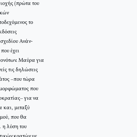
ιοχής (πρώτα του
ικών
ποδεχόμενος το
εκδόσεις
 σχεδίου Ανάν-
που έχει
εγονότων. Μαύρα για
είς τις δηλώσεις
ράτος –που τώρα
υ μορφώματος που
οκρατίας– για να
α και, μεταξύ
μού, που θα
… η λύση του
υτικών κρατών με