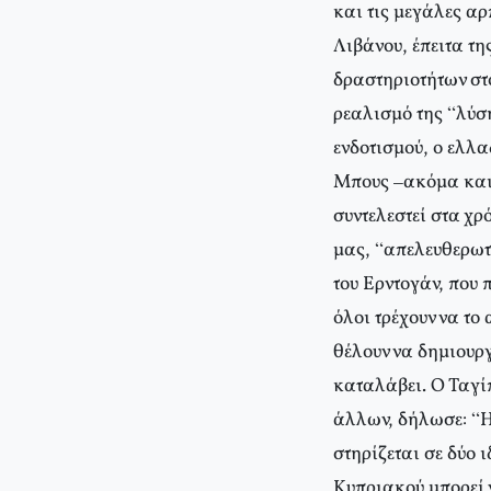
και τις μεγάλες αρ
Λιβάνου, έπειτα τ
δραστηριοτήτων στ
ρεαλισμό της “λύση
ενδοτισμού, ο ελλ
Μπους –ακόμα και α
συντελεστεί στα χρ
μας, “απελευθερωτι
του Ερντογάν, που
όλοι τρέχουν να το
θέλουν να δημιουρ
καταλάβει. Ο Ταγίπ
άλλων, δήλωσε: “Η 
στηρίζεται σε δύο 
Κυπριακού μπορεί 