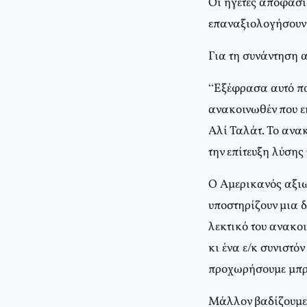
Οι ηγέτες αποφάσισ
επαναξιολογήσουν 
Για τη συνάντηση 
“Εξέφρασα αυτό που
ανακοινωθέν που εκ
Αλί Ταλάτ. Το ανα
την επίτευξη λύση
Ο Αμερικανός αξιω
υποστηρίζουν μια 
λεκτικό του ανακο
κι ένα ε/κ συνιστό
προχωρήσουμε μπρ
Μάλλον βαδίζουμε 