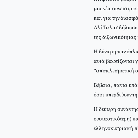
μια νέα συνεταιρικ
και για την διασφά
Αλί Ταλάτ δήλωσε 
της διζωνικότητας 
Η δύναμη των όπλων
αυτά βαφτίζονται 
“αποτελεσματική σ
Βέβαια, πάντα υπάρ
όσοι μπερδεύουν τη
Η δεύτερη συνάντησ
ουσιαστικότερη) κ
ελληνοκυπριακή πλ