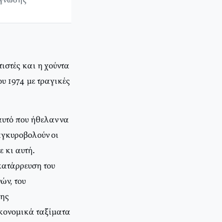
άγνωσης
ιστές και η χούντα
υ 1974 με τραγικές
αυτό που ήθελαν να
αγκυροβολούν οι
ε κι αυτή.
 κατάρρευση του
ών, του
της
ικονομικά ταξίματα