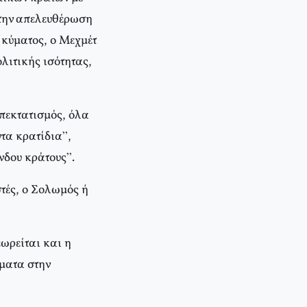
 την απελευθέρωση
ς κύματος, ο Μεχμέτ
λιτικής ισότητας,
επεκτατισμός, όλα
τα κρατίδια”,
νδου κράτους”.
στές, ο Σολωμός ή
εωρείται και η
ματα στην