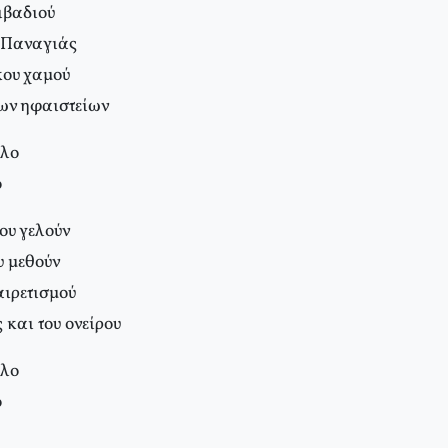
ιβαδιού
ς Παναγιάς
ικου χαμού
των ηφαιστείων
λλο
ο
ου γελούν
υ μεθούν
χαιρετισμού
 και του ονείρου
λλο
ο