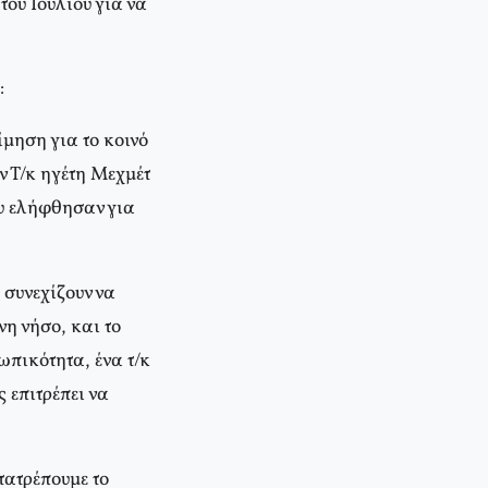
του Ιουλίου για να
:
μηση για το κοινό
ν Τ/κ ηγέτη Μεχμέτ
ου ελήφθησαν για
 συνεχίζουν να
η νήσο, και το
ωπικότητα, ένα τ/κ
ς επιτρέπει να
τατρέπουμε το