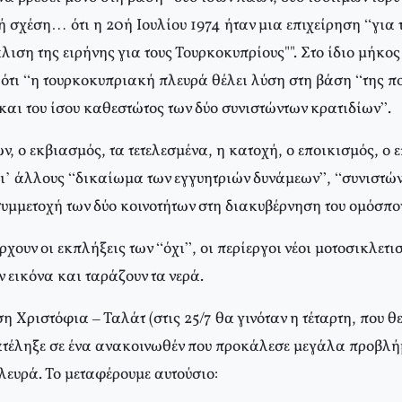
ή σχέση… ότι η 20ή Ιουλίου 1974 ήταν μια επιχείρηση “για
λιση της ειρήνης για τους Τουρκοκυπρίους"". Στο ίδιο μήκο
ότι “η τουρκοκυπριακή πλευρά θέλει λύση στη βάση “της πο
και του ίσου καθεστώτος των δύο συνιστώντων κρατιδίων”.
, ο εκβιασμός, τα τετελεσμένα, η κατοχή, ο εποικισμός, ο 
γι’ άλλους “δικαίωμα των εγγυητριών δυνάμεων”, “συνιστών
υμμετοχή των δύο κοινοτήτων στη διακυβέρνηση του ομόσπο
χουν οι εκπλήξεις των “όχι”, οι περίεργοι νέοι μοτοσικλετι
ν εικόνα και ταράζουν τα νερά.
η Χριστόφια – Ταλάτ (στις 25/7 θα γινόταν η τέταρτη, που θ
ατέληξε σε ένα ανακοινωθέν που προκάλεσε μεγάλα προβλή
ευρά. Το μεταφέρουμε αυτούσιο: