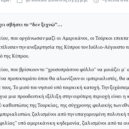
τερά!
30 Ιουλίου 2008 στις 03:53 μ.μ.
~5 λεπτά αν
χει σβήσει το “δεν ξεχνώ”…
ίου, που οργάνωσαν μαζί οι Αμερικάνοι, οι Τούρκοι επεκτατ
τέλυσαν την ανεξαρτησία της Κύπρου τον Ιούλιο-Αύγουστο το
αό της Κύπρου.
ίου, που βρίσκουν το “χρυσοπράσινο φύλλο” να μοιάζει μ’ 
 ένα προτεκτοράτο όπου θα αλωνίζουν οι ιμπεριαλιστές, θα 
 τους. Το μισό του νησιού υπό τουρκική κατοχή. Την ξεχάσαμ
για μια προοδευτική εξέλιξη στην ευρύτερη περιοχή είναι η
 καθεστώτος της Τουρκίας, της σύγχρονης φυλακής των εθν
περιαλιστών, ζαλισμένοι από την υπαγορευμένη πολιτική 
φιλίας” υπό αμερικάνικη κηδεμονία, ζαλισμένοι από τα ο