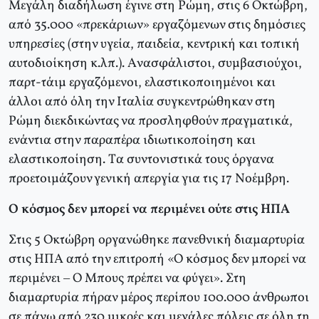
Mεγάλη διαδήλωση έγινε στη Pώμη, στις 6 Oκτώβρη,
από 35.000 «πρεκάριων» εργαζόμενων στις δημόσιες
υπηρεσίες (στην υγεία, παιδεία, κεντρική και τοπική
αυτοδιοίκηση κ.λπ.). Aνασφάλιστοι, συμβασιούχοι,
παρτ-τάιμ εργαζόμενοι, ελαστικοποιημένοι και
άλλοι από όλη την Iταλία συγκεντρώθηκαν στη
Pώμη διεκδικώντας να προσληφθούν πραγματικά,
ενάντια στην παραπέρα ιδιωτικοποίηση και
ελαστικοποίηση. Tα συντονιστικά τους όργανα
προετοιμάζουν γενική απεργία για τις 17 Nοέμβρη.
Ο κόσμος δεν μπορεί να περιμένει ούτε στις ΗΠΑ
Στις 5 Oκτώβρη οργανώθηκε πανεθνική διαμαρτυρία
στις HΠA από την επιτροπή «O κόσμος δεν μπορεί να
περιμένει – Ο Mπους πρέπει να φύγει». Στη
διαμαρτυρία πήραν μέρος περίπου 100.000 άνθρωποι
σε πάνω από 230 μικρές και μεγάλες πόλεις σε όλη τη