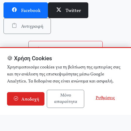
Facebook
Twitter
Αντιγραφή
Επιστροφή στην αρχική
🍪 Χρήση Cookies
Αναζήτηση άρθρων
Χρησιμοποιούμε cookies για τη βελτίωση της εμπειρίας σας
και την ανάλυση της επισκεψιμότητας μέσω Google
Analytics. Τα δεδομένα σας είναι ανώνυμα και ασφαλή.
Μόνο
Ρυθμίσεις
Αποδοχή
απαραίτητα
© 2025 εφημερίδα Αριστερά! (e-aristera.gr)