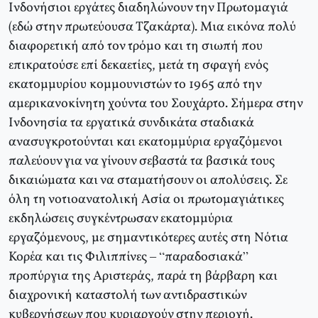
Ινδονήσιοι εργάτες διαδηλώνουν την Πρωτομαγιά
(εδώ στην πρωτεύουσα Τζακάρτα). Μια εικόνα πολύ
διαφορετική από τον τρόμο και τη σιωπή που
επικρατούσε επί δεκαετίες, μετά τη σφαγή ενός
εκατομμυρίου κομμουνιστών το 1965 από την
αμερικανοκίνητη χούντα του Σουχάρτο. Σήμερα στην
Ινδονησία τα εργατικά συνδικάτα σταδιακά
ανασυγκροτούνται και εκατομμύρια εργαζόμενοι
παλεύουν για να γίνουν σεβαστά τα βασικά τους
δικαιώματα και να σταματήσουν οι απολύσεις. Σε
όλη τη νοτιοανατολική Ασία οι πρωτομαγιάτικες
εκδηλώσεις συγκέντρωσαν εκατομμύρια
εργαζόμενους, με σημαντικότερες αυτές στη Νότια
Κορέα και τις Φιλιππίνες – “παραδοσιακά”
προπύργια της Αριστεράς, παρά τη βάρβαρη και
διαχρονική καταστολή των αντιδραστικών
κυβερνήσεων που κυριαρχούν στην περιοχή.