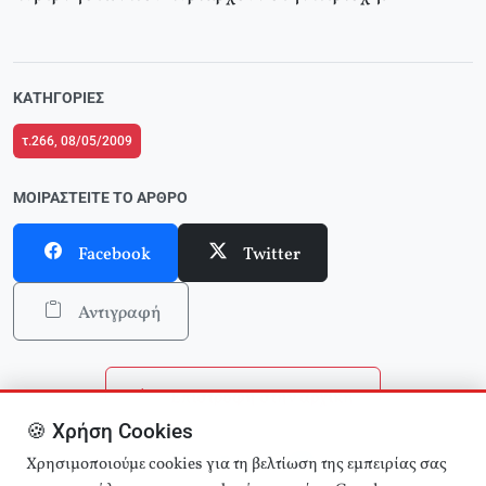
ΚΑΤΗΓΟΡΊΕΣ
τ.266, 08/05/2009
ΜΟΙΡΑΣΤΕΊΤΕ ΤΟ ΆΡΘΡΟ
Facebook
Twitter
Αντιγραφή
Επιστροφή στην αρχική
🍪 Χρήση Cookies
Αναζήτηση άρθρων
Χρησιμοποιούμε cookies για τη βελτίωση της εμπειρίας σας