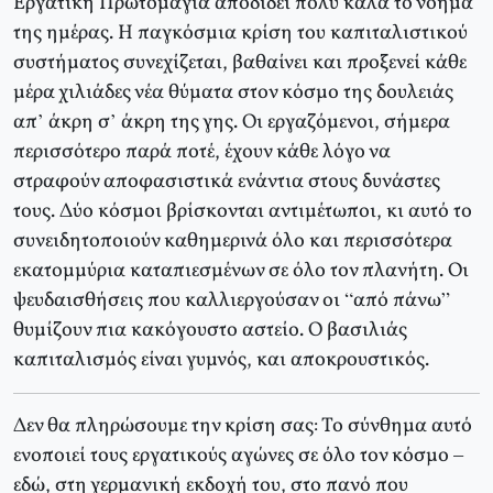
Εργατική Πρωτομαγιά αποδίδει πολύ καλά το νόημα
της ημέρας. Η παγκόσμια κρίση του καπιταλιστικού
συστήματος συνεχίζεται, βαθαίνει και προξενεί κάθε
μέρα χιλιάδες νέα θύματα στον κόσμο της δουλειάς
απ’ άκρη σ’ άκρη της γης. Οι εργαζόμενοι, σήμερα
περισσότερο παρά ποτέ, έχουν κάθε λόγο να
στραφούν αποφασιστικά ενάντια στους δυνάστες
τους. Δύο κόσμοι βρίσκονται αντιμέτωποι, κι αυτό το
συνειδητοποιούν καθημερινά όλο και περισσότερα
εκατομμύρια καταπιεσμένων σε όλο τον πλανήτη. Οι
ψευδαισθήσεις που καλλιεργούσαν οι “από πάνω”
θυμίζουν πια κακόγουστο αστείο. Ο βασιλιάς
καπιταλισμός είναι γυμνός, και αποκρουστικός.
Δεν θα πληρώσουμε την κρίση σας: Το σύνθημα αυτό
ενοποιεί τους εργατικούς αγώνες σε όλο τον κόσμο –
εδώ, στη γερμανική εκδοχή του, στο πανό που