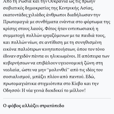
Από τη Ρωσία και την Ουκρανία ως τις πρώην
σοβιετικές δημοκρατίες της Κεντρικής Ασίας,
εκατοντάδες χιλιάδες άνθρωποι διαδήλωσαν την
Πρωτομαγιά με συνθήματα ενάντια στο φόρτωμα της
κρίσης στους λαούς. Φέτος ήταν εντυπωσιακή η
συμμετοχή πολλών εργαζόμενων με τα παιδιά τους,
και πολλών νέων, σε αντίθεση με τη συνηθισμένη
εικόνα παλιότερων κινητοποιήσεων, όπου τον τόνο
έδιναν σχεδόν πάντα οι ηλικιωμένοι. Η απόπειρα των
κυβερνήσεων να επιβάλουν υγειονομική ζώνη στη
νεολαία, ώστε να μην “μολυνθεί” από τις ιδέες του
σοσιαλισμού, μπάζει πλέον από παντού. Εδώ,
πρωτομαγιάτικα στιγμιότυπα στο Κίεβο και την
Οδησσό: Η νέα γενιά διεκδικεί το μέλλον!
Ο φόβος αλλάζει στρατόπεδο