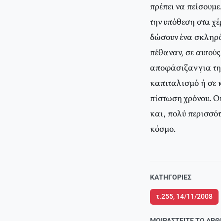
πρέπει να πείσουμε
την υπόθεση στα χέ
δώσουν ένα σκληρό 
πέθαναν, σε αυτού
αποφάσιζαν για τη
καπιταλισμό ή σε 
πίστωση χρόνου. Οι
και, πολύ περισσότ
κόσμο.
ΚΑΤΗΓΟΡΊΕΣ
τ.255, 14/11/2008
ΜΟΙΡΑΣΤΕΊΤΕ ΤΟ ΆΡ