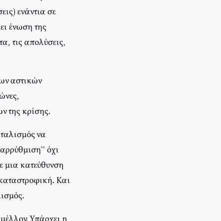
εις) ενάντια σε
ει ένωση της
α, τις απολύσεις,
των αστικών
ώνες,
ων της κρίσης.
ιταλισμός να
ταρρύθμιση” όχι
ε μια κατεύθυνση
 καταστροφική. Και
λισμός.
 μέλλον. Υπάρχει η