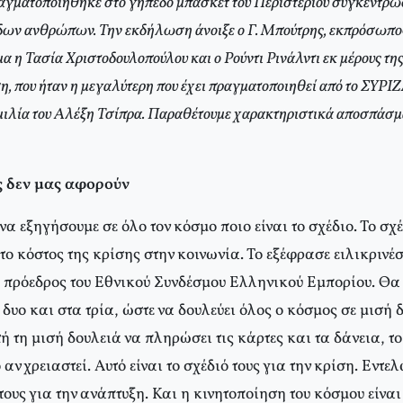
ραγματοποιήθηκε στο γήπεδο μπάσκετ του Περιστερίου συγκέντρω
δων ανθρώπων. Την εκδήλωση άνοιξε ο Γ. Μπούτρης, εκπρόσωπος
α η Τασία Χριστοδουλοπούλου και ο Ρούντι Ρινάλντι εκ μέρους της
 που ήταν η μεγαλύτερη που έχει πραγματοποιηθεί από το ΣΥΡΙΖ
λία του Αλέξη Τσίπρα. Παραθέτουμε χαρακτηριστικά αποσπάσματ
ς δεν μας αφορούν
α εξηγήσουμε σε όλο τον κόσμο ποιο είναι το σχέδιο. Το σχέ
ο κόστος της κρίσης στην κοινωνία. Το εξέφρασε ειλικρινέ
 πρόεδρος του Εθνικού Συνδέσμου Ελληνικού Εμπορίου. Θα
δυο και στα τρία, ώστε να δουλεύει όλος ο κόσμος σε μισή 
 τη μισή δουλειά να πληρώσει τις κάρτες και τα δάνεια, το
 αν χρειαστεί. Αυτό είναι το σχέδιό τους για την κρίση. Εντε
 τους για την ανάπτυξη. Και η κινητοποίηση του κόσμου είνα