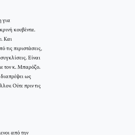
η για
κρινή κουβέντα.
υ. Και
ό τις περιστάσεις,
συγκλίσεις. Είναι
ε τον κ. Μπαρόζο.
 διαπρέψει ως
λον. Ούτε πριν τις
ενοι από την