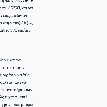
ση του ΣΥΡΙΖΑ με τη
 του ΔΗΚΚΙ, και τον
 Γραμματείας του
Α στη δυτική Αθήνα,
α από τις ομιλίες:
διο είναι να
στατα κάποιος
 μοιράσουν κάθε
δουλειά. Και να
 φροντιστήριο των
λώς τυχαία, αυτό
ι η μόνη που μπορεί