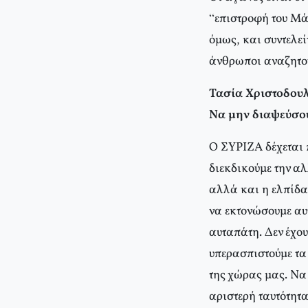
“επιστροφή του Μάρ
όμως, και συντελεί
άνθρωποι αναζητού
Τασία Χριστοδου
Να μην διαψεύσου
Ο ΣΥΡΙΖΑ δέχεται π
διεκδικούμε την α
αλλά και η ελπίδα,
να εκτονώσουμε αυ
αυταπάτη. Δεν έχο
υπερασπιστούμε τα
της χώρας μας. Να
αριστερή ταυτότητα