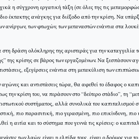
ικά η σύγχρονη εργατική τάξη (σε όλες της τις μεταμορφώσ
διο έκτακτης ανάγκης για διέξοδο από την κρίση. Να υπάρξ
ων ανέργων, των φτωχών, των μεταναστών ενάντια στα λουκέτ
α στη δράση ολόκληρης της αριστεράς για την καταγγελία 
ς” της κρίσης σε βάρος των εργαζομένων. Να ξεσπάσουν αγ
τιστάσεις, εξεγέρσεις ενάντια στη μετακύλιση των επιπτώσε
ν αγώνες και αντιστάσεις τώρα, θα αφεθεί το έδαφος ο καπ
 την κρίση του, να περάσουν στο “δεύτερο στάδιο”, τη “με
ιστωτικού συστήματος, αλλά συνολικά του καπιταλισμού σ
τική, πιο παρασιτική, πιο γερασμένη, πιο επικίνδυνη, πιο
θεί η αιτία και το σύστημα που γεννά τις κρίσεις: ο καπιτα
 ανάσες των λαών, είναι η ελπίδα τους, είναι ο δρόμος για το