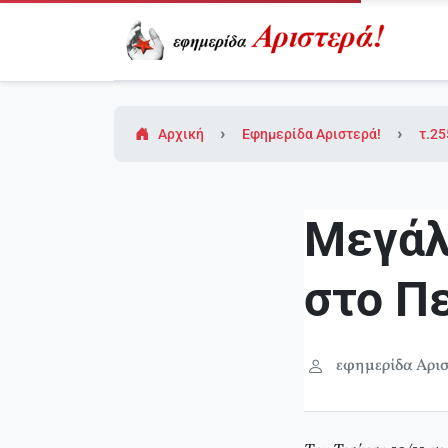
Αρχική
Εφημερίδα Αριστερά!
τ.25
Μεγάλ
στο Π
εφημερίδα Αρισ