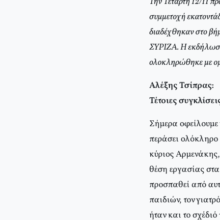
Την Τετάρτη 12/11 π
συμμετοχή εκατοντά
διαδέχθηκαν στο βήμ
ΣΥΡΙΖΑ. Η εκδήλωση,
ολοκληρώθηκε με ομι
Αλέξης Τσίπρας:
Τέτοιες συγκλίσει
Σήμερα οφείλουμε ν
περάσει ολόκληρο τ
κύριος Αρμενάκης,
θέση εργασίας στα 
προσπαθεί από αυτή
παιδιών, τον γιατρό
ήταν και το σχέδιό