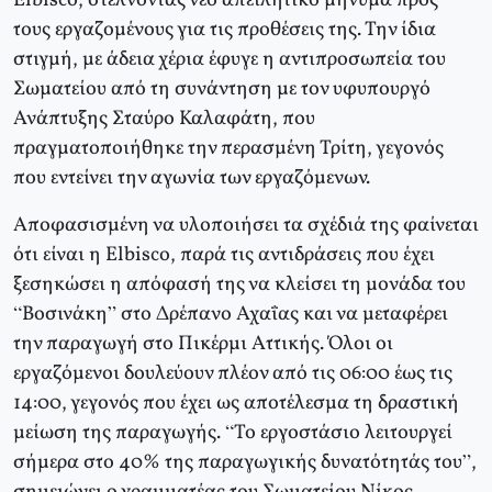
Elbisco, στέλνοντας νέο απειλητικό μήνυμα προς
τους εργαζομένους για τις προθέσεις της. Την ίδια
στιγμή, με άδεια χέρια έφυγε η αντιπροσωπεία του
Σωματείου από τη συνάντηση με τον υφυπουργό
Ανάπτυξης Σταύρο Καλαφάτη, που
πραγματοποιήθηκε την περασμένη Τρίτη, γεγονός
που εντείνει την αγωνία των εργαζόμενων.
Αποφασισμένη να υλοποιήσει τα σχέδιά της φαίνεται
ότι είναι η Elbisco, παρά τις αντιδράσεις που έχει
ξεσηκώσει η απόφασή της να κλείσει τη μονάδα του
“Βοσινάκη” στο Δρέπανο Αχαΐας και να μεταφέρει
την παραγωγή στο Πικέρμι Αττικής. Όλοι οι
εργαζόμενοι δουλεύουν πλέον από τις 06:00 έως τις
14:00, γεγονός που έχει ως αποτέλεσμα τη δραστική
μείωση της παραγωγής. “Το εργοστάσιο λειτουργεί
σήμερα στο 40% της παραγωγικής δυνατότητάς του”,