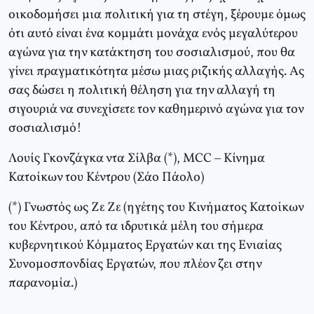
οικοδομήσει μια πολιτική για τη στέγη, ξέρουμε όμως
ότι αυτό είναι ένα κομμάτι μονάχα ενός μεγαλύτερου
αγώνα για την κατάκτηση του σοσιαλισμού, που θα
γίνει πραγματικότητα μέσω μιας ριζικής αλλαγής. Aς
σας δώσει η πολιτική θέληση για την αλλαγή τη
σιγουριά να συνεχίσετε τον καθημερινό αγώνα για τον
σοσιαλισμό!
Λουίς Γκονζάγκα ντα Σίλβα (*), MCC – Kίνημα
Kατοίκων του Kέντρου (Σάο Πάολο)
(*) Γνωστός ως Zε Zε (ηγέτης του Kινήματος Kατοίκων
του Kέντρου, από τα ιδρυτικά μέλη του σήμερα
κυβερνητικού Kόμματος Eργατών και της Eνιαίας
Συνομοσπονδίας Eργατών, που πλέον ζει στην
παρανομία.)