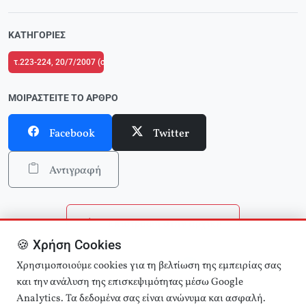
ΚΑΤΗΓΟΡΊΕΣ
τ.223-224, 20/7/2007 (σε ένθετο οι σελίδες της Αριστεράς με αφιέρωμα στ
ΜΟΙΡΑΣΤΕΊΤΕ ΤΟ ΆΡΘΡΟ
Facebook
Twitter
Αντιγραφή
Επιστροφή στην αρχική
🍪 Χρήση Cookies
Αναζήτηση άρθρων
Χρησιμοποιούμε cookies για τη βελτίωση της εμπειρίας σας
και την ανάλυση της επισκεψιμότητας μέσω Google
Analytics. Τα δεδομένα σας είναι ανώνυμα και ασφαλή.