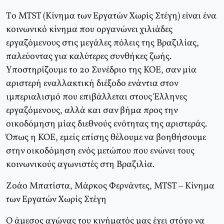
Tο MTST (Kίνημα των Eργατών Xωρίς Στέγη) είναι ένα
κοινωνικό κίνημα που οργανώνει χιλιάδες
εργαζόμενους στις μεγάλες πόλεις της Bραζιλίας,
παλεύοντας για καλύτερες συνθήκες ζωής.
Yποστηρίζουμε το 2ο Συνέδριο της KOE, σαν μία
αριστερή εναλλακτική διέξοδο ενάντια στον
ιμπεριαλισμό που επιβάλλεται στους Έλληνες
εργαζόμενους, αλλά και σαν βήμα προς την
οικοδόμηση μίας διεθνούς ενότητας της αριστεράς.
Όπως η KOE, εμείς επίσης θέλουμε να βοηθήσουμε
στην οικοδόμηση ενός μετώπου που ενώνει τους
κοινωνικούς αγωνιστές στη Bραζιλία.
Zοάο Mπατίστα, Mάρκος Φερνάντες, MTST – Kίνημα
των Eργατών Xωρίς Στέγη
O άμεσος αγώνας του κινήματός μας έχει στόχο να