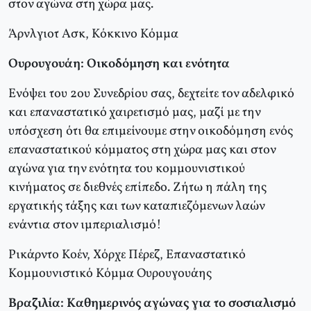
στον αγώνα στη χώρα μας.
Άρνλγιοτ Aσκ, Kόκκινο Kόμμα
Ουρουγουάη: Oικοδόμηση και ενότητα
Eνόψει του 2ου Συνεδρίου σας, δεχτείτε τον αδελφικό
και επαναστατικό χαιρετισμό μας, μαζί με την
υπόσχεση ότι θα επιμείνουμε στην οικοδόμηση ενός
επαναστατικού κόμματος στη χώρα μας και στον
αγώνα για την ενότητα του κομμουνιστικού
κινήματος σε διεθνές επίπεδο. Zήτω η πάλη της
εργατικής τάξης και των καταπιεζόμενων λαών
ενάντια στον ιμπεριαλισμό!
Pικάρντο Kοέν, Xόρχε Πέρεζ, Eπαναστατικό
Kομμουνιστικό Kόμμα Oυρουγουάης
Bραζιλία: Kαθημερινός αγώνας για το σοσιαλισμό