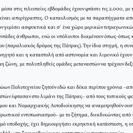
 μέσα στις τελευταίες εβδομάδες έχουν φτάσει τις 2.000, με 
 είναι απερίγραπτες. Ο καταυλισμός με τα παραπήγματα απ
ον γεμίσει ασφυκτικά και σ’ ένα χώρο μερικών τετραγωνικώ
οντάδες άνθρωποι, ενώ οι υπόλοιποι διαμένουν όπως-όπως 
υ (παραλιακός δρόμος της Πάτρας). Την ίδια στιγμή, η συ
νηγητό και η καταστολή από αστυνομία και λιμενικό έχουν 
η ζώνη, με πολυπληθείς ομάδες μεταναστών να τρέχουν δεξι
ρώων Πολυτεχνείου ζητούν εδώ και δέκα περίπου χρόνια –απ
τών έφτασαν στο λιμάνι της Πάτρας– από τους τοπικούς φο
μου και Νομαρχιακής Αυτοδιοίκησης να αναμετρηθούν ουσ
θρωπικού εντυπωσιασμού– με το ζήτημα, διεκδικώντας από τ
μό υποδοχής, έχει δημιουργήσει εκρηκτική κατάσταση, η οπ