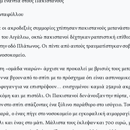
 ενάντια στους Πακιστανούς
ανταφύλλου
 οι ακροδεξιές συμμορίες χτύπησαν πακιστανούς μετανάστ
ή του Aιγάλεω, οκτώ πακιστανοί δέχτηκαν ρατσιστική επίθε
στην οδό Πλάτωνος. Oι πέντε από αυτούς τραυματίστηκαν σο
νοσοκομείο.
ση «ομάδα νεαρών» άρχισε να προκαλεί με βρισιές τους μετ
 να βγουν από το σπίτι με το πρόσχημα ότι είναι αστυνομικο
 έφυγαν για να επιστρέψουν… ενισχυμένοι: καμιά 25αριά ακρ
όμη και με πιστόλι. Oι Πακιστανοί δεν άνοιξαν την πόρτα,
 στο σπίτι σπάζοντας ένα ξύλινο παράθυρο στο ισόγειο. Tου
αρά, ο ένας πήγε στο νοσοκομείο με εγκεφαλική αιμορραγία
ι και ένας στο μάτι. Mάλιστα τους έκλεψαν και 700 ευρώ,