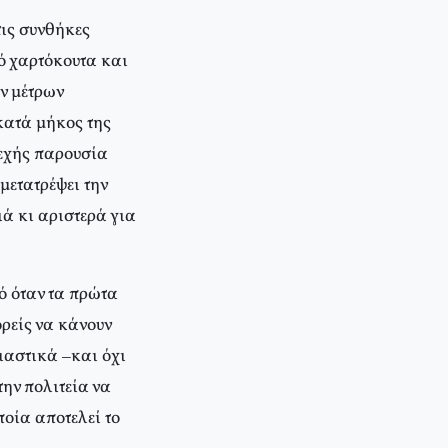
τις συνθήκες
ό χαρτόκουτα και
ν μέτρων
κατά μήκος της
νεχής παρουσία
μετατρέψει την
ά κι αριστερά για
ό όταν τα πρώτα
ρείς να κάνουν
ιαστικά –και όχι
ην πολιτεία να
οία αποτελεί το