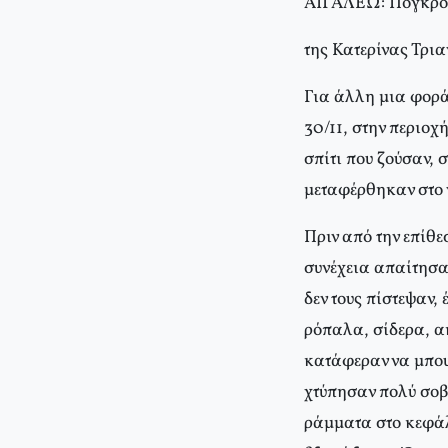
ΑΙΓΑΛΕΩ: Πογκρόμ
της Κατερίνας Τρι
Για άλλη μια φορά
30/11, στην περιοχ
σπίτι που ζούσαν, 
μεταφέρθηκαν στο 
Πριν από την επίθε
συνέχεια απαίτησαν
δεν τους πίστεψαν,
ρόπαλα, σίδερα, ακ
κατάφεραν να μπουν
χτύπησαν πολύ σοβ
ράμματα στο κεφάλ