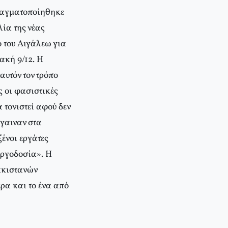
πραγματοποίηθηκε
ία της νέας
 του Aιγάλεω για
ακή 9/12. H
αυτόν τον τρόπο
ς οι φασιστικές
τονιστεί αφού δεν
βγαιναν στα
ένοι εργάτες
 εργοδοσία». H
Πακιστανών
ρα και το ένα από