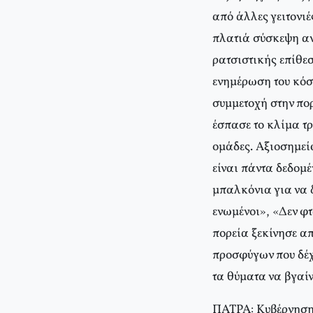
από άλλες γειτονιέ
πλατιά σύσκεψη αν
ρατσιστικής επίθε
ενημέρωση του κόσμ
συμμετοχή στην πορ
έσπασε το κλίμα τ
ομάδες. Aξιοσημεί
είναι πάντα δεδομέ
μπαλκόνια για να δ
ενωμένοι», «Δεν φτ
πορεία ξεκίνησε α
προσφύγων που δέχ
τα θύματα να βγαίν
ΠΑΤΡΑ: Κυβέρνηση 