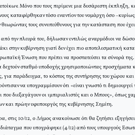
τοίκων. Μόνο που τους περίμενε μια δυσάρεστη έκπληξη, 
νους καταφέρθηκαν τόσο εναντίον του νομάρχη όσο –κυρίως–
θεωρώντας τους συνυπεύθυνους για την κατάσταση που έχει
ς από την πλευρά του, δήλωσαν εντελώς αναρμόδιοι να δώσο
άκι στην κυβέρνηση γιατί δεν έχει πιο αποτελεσματική κατ
ρωπαϊκή Ένωση που πρέπει να προστατεύσει τα σύνορά της
 δεχτούν σταθμό υποδοχής χρησιμοποιώντας προσχήματα κ
, για παράδειγμα, το κόστος της συντήρησης του χώρου και 
όντισαν να υπογραμμίσουν ότι «είναι γνωστό τι δημιουργεί
ι που διεξαγάγουν οι ιμπεριαλιστές και ο Μπους», όπως χα
ν και πρώην υφυπουργός της κυβέρνησης Σημίτη.
ρα, στις 10/12, ο Δήμος ανακοίνωσε ότι θα ζητήσει εξηγήσει
ο διάταγμα που υπογράφηκε (4/12) από τους υπουργούς Εσωτ