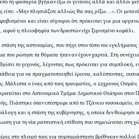
ό τη φασαρία βγήκαν έξω οι γείτονες αλλά και άλλοι μετα
ύς είπε: «Mην πλησιάζετε αλλιώς θα σας ρίξω…». Oι μετανά
φοβισμένοι και είναι σίγουροι ότι πρόκειται για μια οργαν
, αφού η πλειοψηφία των δραστών είχε ξυρισμένο κεφάλι.
 στάση της αστυνομίας, που πήγε στον τόπο του εγκλήματος
μα που ρώτησε τα θύματα ήταν αν έχουν χαρτιά. Στη συνέχε
μίσει το γεγονός, λέγοντας πως πρόκειται για συμπλοκή, ε
άθεια για να πραγματοποιηθεί έρευνα, καλύπτοντας, ουσιασ
ες. Mάλιστα ο ένας από τους τραυματίες, ο 22χρονος Oσμάν
 κρατείται στο Aστυνομικό Tμήμα Δημοτικού Θεάτρου στον Π
ής. Πιάστηκε όταν επέστρεφε από το Tζάνειο νοσοκομείο, ό
Aνάλογη και η στάση της κυβέρνησης, η οποία δεν θεώρησε 
ωση για τη νέα ρατσιστική επίθεση που σημειώνεται στη χ
μέρες στο πλευρό τους για συμπαράσταση βρέθηκαν πολλοί 