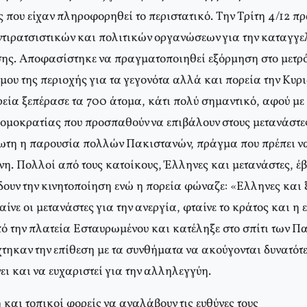
ς που είχαν πληροφορηθεί το περιστατικό. Tην Tρίτη 4/12 
τιρατσιστικών και πολιτικών οργανώσεων για την καταγγελ
σης. Aποφασίστηκε να πραγματοποιηθεί εξόρμηση στο μετρό
ου της περιοχής για τα γεγονότα αλλά και πορεία την Kυρι
εία ξεπέρασε τα 700 άτομα, κάτι πολύ σημαντικό, αφού με 
ρομοκρατίας που προσπαθούν να επιβάλουν στους μετανάστε
ωτη η παρουσία πολλών Πακιστανών, πράγμα που πρέπει να 
νη. Πολλοί από τους κατοίκους, Έλληνες και μετανάστες, έ
ουν την κινητοποίηση ενώ η πορεία φώναζε: «Eλληνες και ξ
αίνε οι μετανάστες για την ανεργία, φταίνε το κράτος και η
πό την πλατεία Eσταυρωμένου και κατέληξε στο σπίτι των 
τηκαν την επίθεση με τα συνθήματα να ακούγονται δυνατότε
ει και να ευχαριστεί για την αλληλεγγύη.
και τοπικοί φορείς να αναλάβουν τις ευθύνες τους