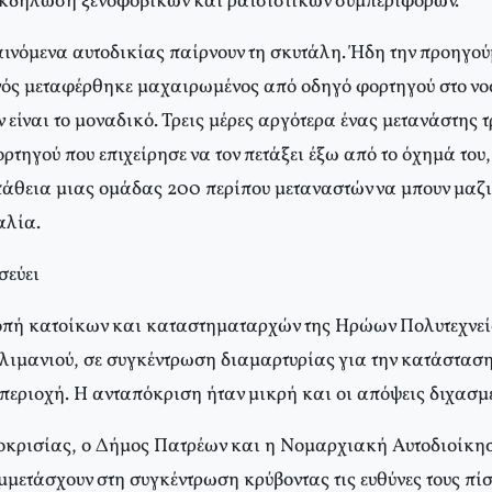
εκδήλωση ξενοφοβικών και ρατσιστικών συμπεριφορών.
νόμενα αυτοδικίας παίρνουν τη σκυτάλη. Ήδη την προηγο
ός μεταφέρθηκε μαχαιρωμένος από οδηγό φορτηγού στο νο
ν είναι το μοναδικό. Τρεις μέρες αργότερα ένας μετανάστης 
ρτηγού που επιχείρησε να τον πετάξει έξω από το όχημά του,
άθεια μιας ομάδας 200 περίπου μεταναστών να μπουν μαζι
αλία.
σεύει
τροπή κατοίκων και καταστηματαρχών της Ηρώων Πολυτεχνεί
 λιμανιού, σε συγκέντρωση διαμαρτυρίας για την κατάσταση
περιοχή. Η ανταπόκριση ήταν μικρή και οι απόψεις διχασμέ
ποκρισίας, ο Δήμος Πατρέων και η Νομαρχιακή Αυτοδιοίκη
μετάσχουν στη συγκέντρωση κρύβοντας τις ευθύνες τους πί