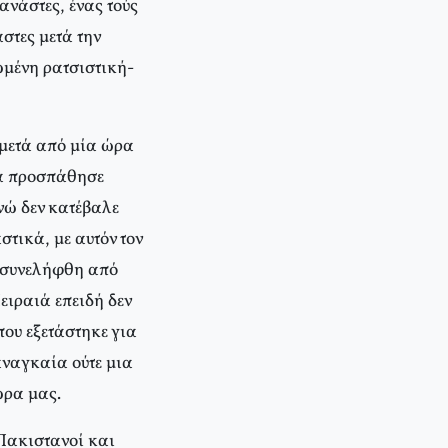
νάστες, ένας τούς
στες μετά την
ωμένη ρατσιστική-
 μετά από μία ώρα
ια προσπάθησε
νώ δεν κατέβαλε
τικά, με αυτόν τον
, συνελήφθη από
ειραιά επειδή δεν
που εξετάστηκε για
αναγκαία ούτε μια
ώρα μας.
Πακιστανοί και