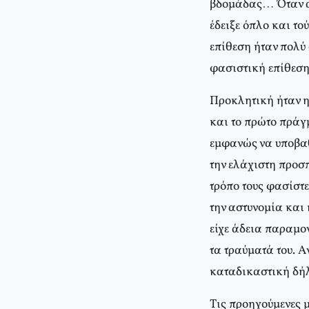
βδομάδας… Όταν απ
έδειξε όπλο και το
επίθεση ήταν πολύ 
φασιστική επίθεση
Προκλητική ήταν η
και το πρώτο πράγ
εμφανώς να υποβαθ
την ελάχιστη προσπ
τρόπο τους φασίστ
την αστυνομία και
είχε άδεια παραμον
τα τραύματά του. 
καταδικαστική δήλ
Tις προηγούμενες 