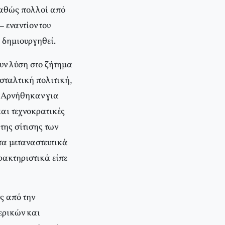
καθώς πολλοί από
 εναντίον του
 δημιουργηθεί.
υν λύση στο ζήτημα
ασταλτική πολιτική,
. Αρνήθηκαν για
αι τεχνοκρατικές
της σίτισης των
 τα μεταναστευτικά
ρακτηριστικά είπε
ς από την
ερικών και