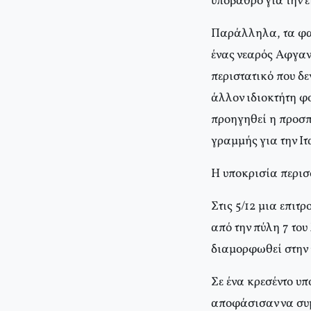
υπόβαθρο για την 
Παράλληλα, τα φαι
ένας νεαρός Αφγαν
περιστατικό που δε
άλλον ιδιοκτήτη φο
προηγηθεί η προσπ
γραμμής για την Ιτ
Η υποκρισία περισ
Στις 5/12 μια επι
από την πύλη 7 του
διαμορφωθεί στην 
Σε ένα κρεσέντο υ
αποφάσισαν να συμ