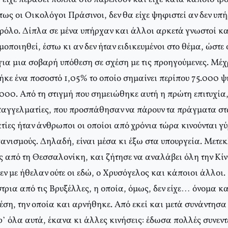
ως οι Οικολόγοι Πράσινοι, δεν θα είχε ψηφιστεί αν δεν υπή
 ρόλο. Δίπλα σε μένα υπήρχαν και άλλοι αρκετά γνωστοί κα
μοποιηθεί, έστω κι αν δεν ήταν ειδικευμένοι στο θέμα, ώστε
 για μια σοβαρή υπόθεση σε σχέση με τις προηγούμενες. Μέχ
ήκε ένα ποσοστό 1,05% το οποίο σημαίνει περίπου 75.000 ψ
.000. Από τη στιγμή που σημειώθηκε αυτή η πρώτη επιτυχία
παγγελματίες, που προσπάθησαν να πάρουν τα πράγματα στα
τίες ήταν άνθρωποι οι οποίοι από χρόνια τώρα κινούνται γ
ανισμούς. Δηλαδή, είναι μέσα κι έξω στα υπουργεία. Μετεκ
ς από τη Θεσσαλονίκη, και ζήτησε να αναλάβει όλη την Κί
δεν με ήθελαν ούτε οι εδώ, ο Χρυσόγελος και κάποιοι άλλοι.
τρια από τις Βρυξέλλες, η οποία, όμως, δεν είχε… όνομα κα
θέση, την οποία και αρνήθηκε. Από εκεί και μετά συνάντησ
’ όλα αυτά, έκανα κι άλλες κινήσεις: έδωσα πολλές συνεντ