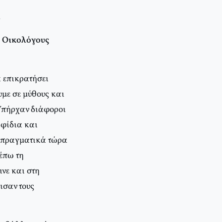
.
ς Οικολόγους
α επικρατήσει
υμε σε μύθους και
 Υπήρχαν διάφοροι
 φίδια και
ι πραγματικά τώρα
λέπω τη
νε και στη
ισαν τους