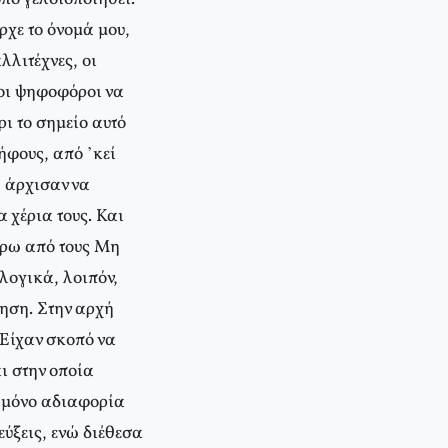
ρχε το όνομά μου,
λλιτέχνες, οι
 οι ψηφοφόροι να
ρι το σημείο αυτό
ήφους, από ’κεί
, άρχισαν να
 χέρια τους. Και
ύρω από τους Μη
λογικά, λοιπόν,
νηση. Στην αρχή
 Είχαν σκοπό να
ι στην οποία
α μόνο αδιαφορία
εύξεις, ενώ διέθεσα