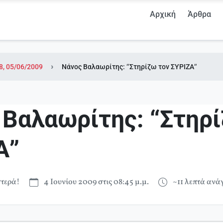
Αρχική
Άρθρα
8, 05/06/2009
Νάνος Βαλαωρίτης: “Στηρίζω τον ΣΥΡΙΖΑ”
 Βαλαωρίτης: “Στηρί
Α”
τερά!
4 Ιουνίου 2009 στις 08:45 μ.μ.
~11 λεπτά αν