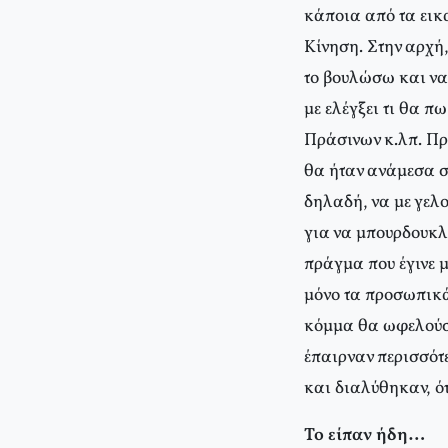
κάποια από τα εικ
Κίνηση. Στην αρχή
το βουλώσω και να
με ελέγξει τι θα π
Πράσινων κ.λπ. Προ
θα ήταν ανάμεσα σ
δηλαδή, να με γελο
για να μπουρδουκλώ
πράγμα που έγινε 
μόνο τα προσωπικά,
κόμμα θα ωφελούσε
έπαιρναν περισσότ
και διαλύθηκαν, ό
Το είπαν ήδη…