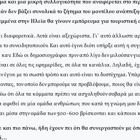
μα και μια μικρή συλλογικότητα που αναφέρεται στο πε
εάν δεν βάζει συνολικά το ζήτημα του μοντέλου ανάπτυξης
αμμένα στην Ηλεία θα γίνουν εμπόρευμα για τουριστική
αι διαφορετικά. Αυτά είναι αξεχώριστα. Γι’ αυτό άλλωστε αρ
το συνειδητοποιούν. Και αυτό έγινε διότι υπήρξε αυτή η συ
ί καν. Εδώ οι δημοσιογράφοι πριν από λίγο δεν μιλούσαν γι
ναι σε όλες τις εφημερίδες, σε όλα τα κανάλια. Δηλαδή, έχε
εν έγινε με το σωστό τρόπο και αυτό είναι το δυστύχημα. Υπά
ντας, τον οποίο δεν μπορούμε να προβλέψουμε, ποιος θα εί
εύω ότι όλα τα κόμματα πρέπει να ασχοληθούν σοβαρά με αυ
α αφεθεί σε μία ομάδα ανθρώπων, που κατά τη γνώμη μου δε
και μέσα στην ομάδα των 500-600 βρίσκονται και κάποιο
και πιο πάνω, ήδη έχουν πει ότι θα συνεργαστούν με όπ
εί…