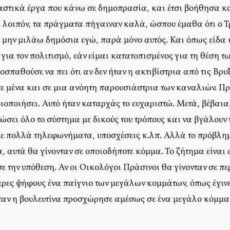
αστικά έργα που κάνω σε δημοπρασία, και έτσι βοήθησα κα
, λοιπόν, τα πράγματα πήγαιναν καλά, ώσπου έμαθα ότι ο Τ
 μην μιλάω δημόσια εγώ, παρά μόνο αυτός. Και όπως είδα κ
ω για τον πολιτισμό, εάν είμαι κατατοπισμένος για τη θέση 
σπαθούσε να πει ότι αν δεν ήταν η ακτιβίστρια από τις Βρυ
ε μένα και σε μια ανόητη παρουσιάστρια των καναλιών. Π
ιοποιήσει. Αυτό ήταν καταρχάς το ευχαριστώ. Μετά, βέβαια, 
σει όλο το σύστημα με δικούς του τρόπους και να βγάλουν 
με πολλά τηλεφωνήματα, υποσχέσεις κ.λπ. Αλλά το πρόβλημ
 αυτά θα γίνονταν σε οποιοδήποτε κόμμα. Το ζήτημα είναι α
 την υπόθεση. Αν οι Οικολόγοι Πράσινοι θα γίνονταν σε π
ερες ψήφους ένα παίγνιο των μεγάλων κομμάτων, όπως έγιν
ταν η βουλευτίνα προσχώρησε αμέσως σε ένα μεγάλο κόμ