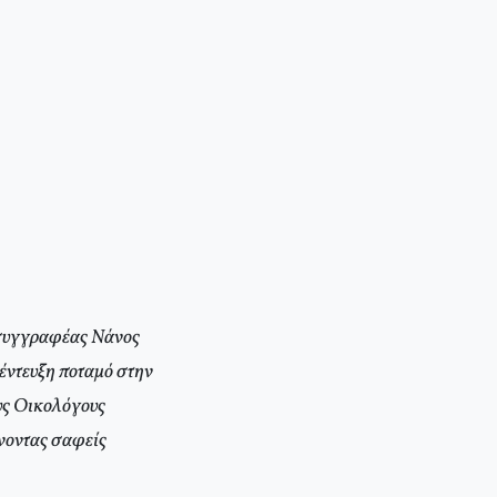
 συγγραφέας Νάνος
νέντευξη ποταμό στην
ους Οικολόγους
νοντας σαφείς