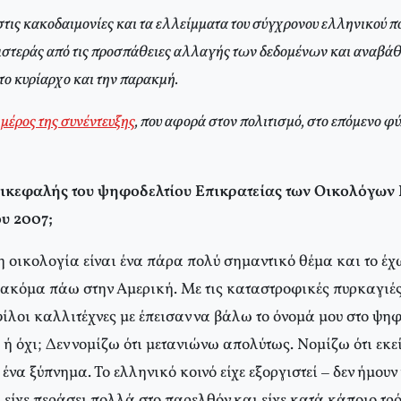
στις κακοδαιμονίες και τα ελλείμματα του σύγχρονου ελληνικού π
ιστεράς από τις προσπάθειες αλλαγής των δεδομένων και αναβάθ
το κυρίαρχο και την παρακμή.
 μέρος της συνέντευξης
, που αφορά στον πολιτισμό, στο επόμενο φ
ικεφαλής του ψηφοδελτίου Επικρατείας των Οικολόγων 
ου 2007;
η οικολογία είναι ένα πάρα πολύ σημαντικό θέμα και το 
ν ακόμα πάω στην Αμερική. Με τις καταστροφικές πυρκαγιέ
ίλοι καλλιτέχνες με έπεισαν να βάλω το όνομά μου στο ψηφ
 ή όχι; Δεν νομίζω ότι μετανιώνω απολύτως. Νομίζω ότι εκεί
 ένα ξύπνημα. Το ελληνικό κοινό είχε εξοργιστεί – δεν ήμουν
είχε περάσει πολλά στο παρελθόν και είχε κατά κάποιο τρό