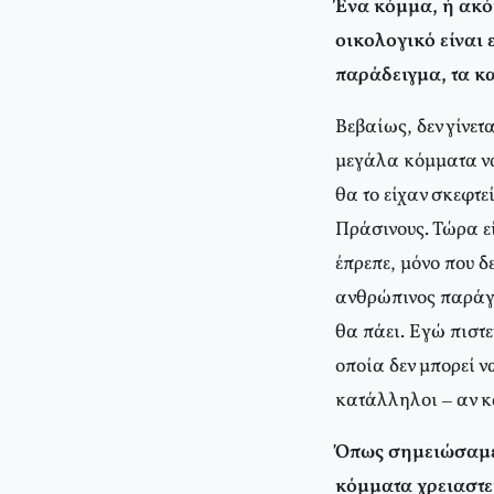
Ένα κόμμα, ή ακό
οικολογικό είναι 
παράδειγμα, τα κ
Βεβαίως, δεν γίνετ
μεγάλα κόμματα να 
θα το είχαν σκεφτε
Πράσινους. Τώρα εί
έπρεπε, μόνο που δ
ανθρώπινος παράγο
θα πάει. Εγώ πιστ
οποία δεν μπορεί ν
κατάλληλοι – αν 
Όπως σημειώσαμε 
κόμματα χρειαστ