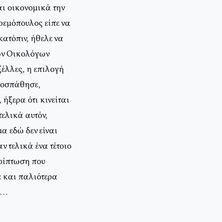
ι οικονομικά την
ρεμόπουλος είπε να
ατόπιν, ήθελε να
των Οικολόγων
ξέλλες, η επιλογή
ροσπάθησε,
ήξερα ότι κινείται
τελικά αυτόν,
α εδώ δεν είναι
ν τελικά ένα τέτοιο
ερίπτωση που
ε και παλιότερα
μα…