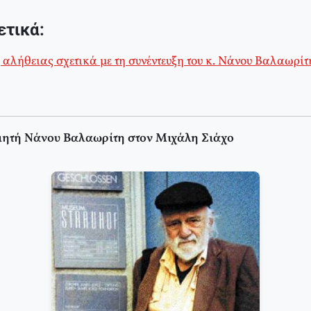
ετικά:
αλήθειας σχετικά με τη συνέντευξη του κ. Νάνου Βαλαωρίτ
οιητή Νάνου Βαλαωρίτη στον Μιχάλη Σιάχο