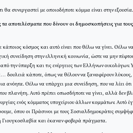
τι θα συνεργαστεί με οποιοδήποτε κόμμα είναι στην εξουσία
ς τα αποτελέσματα που δίνουν οι δημοσκοπήσεις για του
 κάποιος κόσμος και αυτό είναι που θέλω να γίνει. Θέλω ν
γική συνείδηση στην ελληνική κοινωνία, ώστε να μην πέφτο
από την ύπαρξη και τις ενέργειες των Ελλήνων οικολόγων.
… δουλειά κάποτε, όπως να θέλουν να ξαναφέρουν λύκους,
ια ανόητα. Θέλω να υπάρχει μια συνείδηση, που να λέει ότ
του πλανήτη. Αυτό πρέπει οπωσδήποτε να γίνει, αλλά δεν β
υργίας ενός κόμματος υποχείριου άλλων κομμάτων. Αυτό έγι
ρουμε, όπου οι Πράσινοι με τους Σοσιαλδημοκράτες συμψήφ
η Γιουγκοσλαβία και έκαναν φοβερά πράγματα.