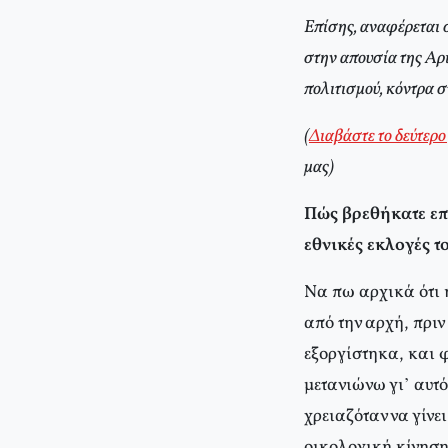
Επίσης, αναφέρεται 
στην απουσία της Αρ
πολιτισμού, κόντρα σ
(
Διαβάστε το δεύτερο
μας)
Πώς βρεθήκατε επ
εθνικές εκλογές τ
Να πω αρχικά ότι 
από την αρχή, πρι
εξοργίστηκα, και φ
μετανιώνω γι’ αυτό
χρειαζόταν να γίνει
οικολογική κίνηση 