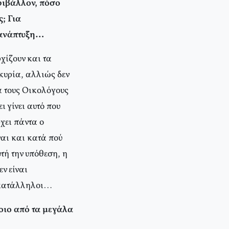
ριβάλλον, πόσο
; Για
 ανάπτυξη…
χίζουν και τα
γκυρία, αλλιώς δεν
α τους Οικολόγους
ι γίνει αυτό που
ρχει πάντα ο
ναι και κατά πού
τή την υπόθεση, η
ν είναι
ι κατάλληλοι…
οιο από τα μεγάλα