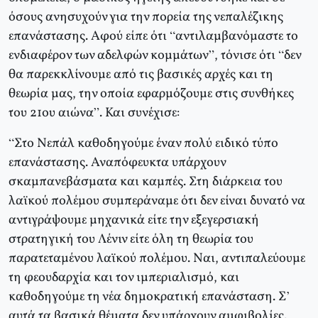
όσους ανησυχούν για την πορεία της νεπαλέζικης
επανάστασης. Αφού είπε ότι “αντιλαμβανόμαστε το
ενδιαφέρον των αδελφών κομμάτων”, τόνισε ότι “δεν
θα παρεκκλίνουμε από τις βασικές αρχές και τη
θεωρία μας, την οποία εφαρμόζουμε στις συνθήκες
του 21ου αιώνα”. Και συνέχισε:
“Στο Νεπάλ καθοδηγούμε έναν πολύ ειδικό τύπο
επανάστασης. Αναπόφευκτα υπάρχουν
σκαμπανεβάσματα και καμπές. Στη διάρκεια του
λαϊκού πολέμου συμπεράναμε ότι δεν είναι δυνατό να
αντιγράψουμε μηχανικά είτε την εξεγερσιακή
στρατηγική του Λένιν είτε όλη τη θεωρία του
παρατεταμένου λαϊκού πολέμου. Ναι, αντιπαλεύουμε
τη φεουδαρχία και τον ιμπεριαλισμό, και
καθοδηγούμε τη νέα δημοκρατική επανάσταση. Σ’
αυτά τα βασικά θέματα δεν υπάρχουν αμφιβολίες.