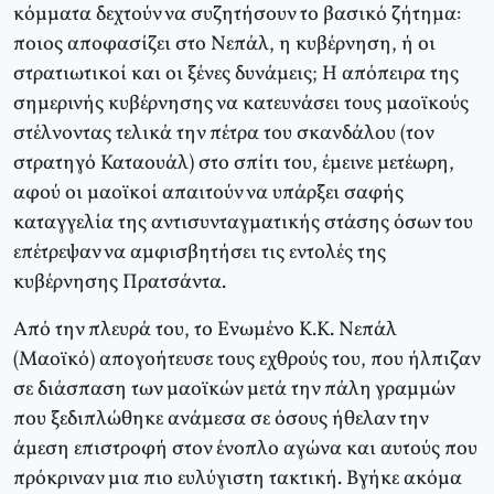
κόμματα δεχτούν να συζητήσουν το βασικό ζήτημα:
ποιος αποφασίζει στο Νεπάλ, η κυβέρνηση, ή οι
στρατιωτικοί και οι ξένες δυνάμεις; Η απόπειρα της
σημερινής κυβέρνησης να κατευνάσει τους μαοϊκούς
στέλνοντας τελικά την πέτρα του σκανδάλου (τον
στρατηγό Καταουάλ) στο σπίτι του, έμεινε μετέωρη,
αφού οι μαοϊκοί απαιτούν να υπάρξει σαφής
καταγγελία της αντισυνταγματικής στάσης όσων του
επέτρεψαν να αμφισβητήσει τις εντολές της
κυβέρνησης Πρατσάντα.
Από την πλευρά του, το Ενωμένο Κ.Κ. Νεπάλ
(Μαοϊκό) απογοήτευσε τους εχθρούς του, που ήλπιζαν
σε διάσπαση των μαοϊκών μετά την πάλη γραμμών
που ξεδιπλώθηκε ανάμεσα σε όσους ήθελαν την
άμεση επιστροφή στον ένοπλο αγώνα και αυτούς που
πρόκριναν μια πιο ευλύγιστη τακτική. Βγήκε ακόμα