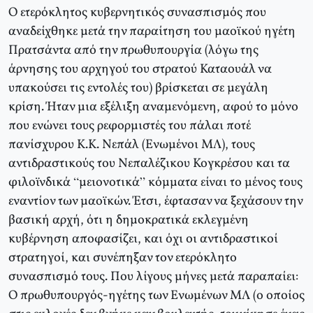
Ο ετερόκλητος κυβερνητικός συνασπισμός που
αναδείχθηκε μετά την παραίτηση του μαοϊκού ηγέτη
Πρατσάντα από την πρωθυπουργία (λόγω της
άρνησης του αρχηγού του στρατού Καταουάλ να
υπακούσει τις εντολές του) βρίσκεται σε μεγάλη
κρίση. Ήταν μια εξέλιξη αναμενόμενη, αφού το μόνο
που ενώνει τους ρεφορμιστές του πάλαι ποτέ
πανίσχυρου Κ.Κ. Νεπάλ (Ενωμένοι ΜΛ), τους
αντιδραστικούς του Νεπαλέζικου Κογκρέσου και τα
φιλοϊνδικά “μειονοτικά” κόμματα είναι το μένος τους
εναντίον των μαοϊκών. Έτσι, έφτασαν να ξεχάσουν την
βασική αρχή, ότι η δημοκρατικά εκλεγμένη
κυβέρνηση αποφασίζει, και όχι οι αντιδραστικοί
στρατηγοί, και συνέπηξαν τον ετερόκλητο
συνασπισμό τους. Που λίγους μήνες μετά παραπαίει:
Ο πρωθυπουργός-ηγέτης των Ενωμένων ΜΛ (ο οποίος