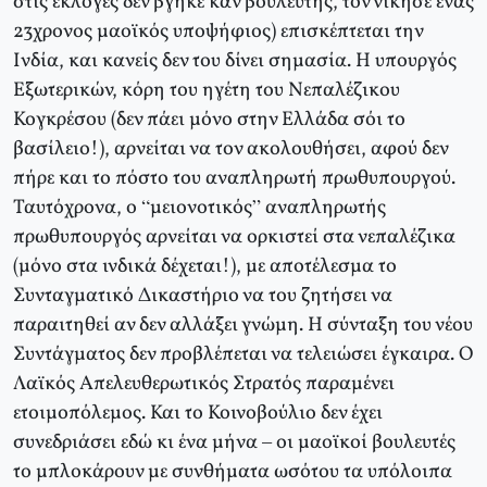
στις εκλογές δεν βγήκε καν βουλευτής, τον νίκησε ένας
23χρονος μαοϊκός υποψήφιος) επισκέπτεται την
Ινδία, και κανείς δεν του δίνει σημασία. Η υπουργός
Εξωτερικών, κόρη του ηγέτη του Νεπαλέζικου
Κογκρέσου (δεν πάει μόνο στην Ελλάδα σόι το
βασίλειο!), αρνείται να τον ακολουθήσει, αφού δεν
πήρε και το πόστο του αναπληρωτή πρωθυπουργού.
Ταυτόχρονα, ο “μειονοτικός” αναπληρωτής
πρωθυπουργός αρνείται να ορκιστεί στα νεπαλέζικα
(μόνο στα ινδικά δέχεται!), με αποτέλεσμα το
Συνταγματικό Δικαστήριο να του ζητήσει να
παραιτηθεί αν δεν αλλάξει γνώμη. Η σύνταξη του νέου
Συντάγματος δεν προβλέπεται να τελειώσει έγκαιρα. Ο
Λαϊκός Απελευθερωτικός Στρατός παραμένει
ετοιμοπόλεμος. Και το Κοινοβούλιο δεν έχει
συνεδριάσει εδώ κι ένα μήνα – οι μαοϊκοί βουλευτές
το μπλοκάρουν με συνθήματα ωσότου τα υπόλοιπα