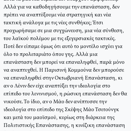
Αλλά για να καθοδηγήσουμε την επανάσταση, δεν
πρέπει να αναπτύξουμε νέα στρατηγική και νέα
τακτική ανάλογα με τις νέες συνθήκες; Έτσι
προχωρήσαμε σε μια συγχώνευση, μια νέα σύνθεση,
του λαϊκού πολέμου με τις εξεγερσιακές τακτικές.
Ποτέ δεν είπαμε όμως ότι αυτό το μοντέλο ισχύει για
όλο το προλεταριάτο όπου γης. Αλλά μια
επανάσταση δεν μπορεί να επαναληφθεί, παρά μόνο
να αναπτυχθεί. Η Παρισινή Κομμούνα δεν μπορούσε
να επαναληφθεί στην Οκτωβριανή Επανάσταση, κι
αν ο Λένιν δεν είχε αναπτύξει την ιδεολογία στο
επίπεδο του λενινισμού, η ρώσικη επανάσταση δεν θα
νικούσε. Το ίδιο, αν ο Μάο δεν ανέπτυσσε την
ιδεολογία στο επίπεδο της Σκέψης Μάο Τσετούνγκ
και μετά του μαοϊσμού, κυρίως στη διάρκεια της
Πολιτιστικής Επανάστασης, η κινέζικη επανάσταση