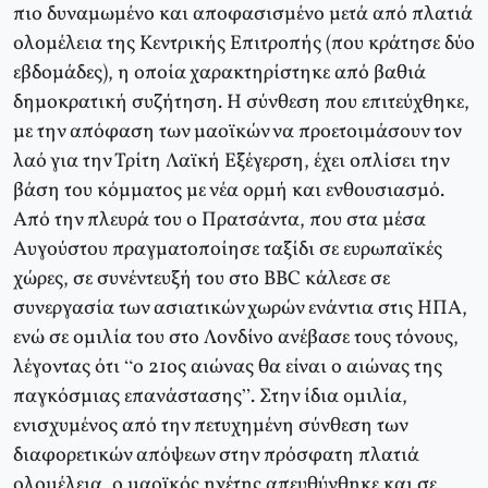
πιο δυναμωμένο και αποφασισμένο μετά από πλατιά
ολομέλεια της Κεντρικής Επιτροπής (που κράτησε δύο
εβδομάδες), η οποία χαρακτηρίστηκε από βαθιά
δημοκρατική συζήτηση. Η σύνθεση που επιτεύχθηκε,
με την απόφαση των μαοϊκών να προετοιμάσουν τον
λαό για την Τρίτη Λαϊκή Εξέγερση, έχει οπλίσει την
βάση του κόμματος με νέα ορμή και ενθουσιασμό.
Από την πλευρά του ο Πρατσάντα, που στα μέσα
Αυγούστου πραγματοποίησε ταξίδι σε ευρωπαϊκές
χώρες, σε συνέντευξή του στο BBC κάλεσε σε
συνεργασία των ασιατικών χωρών ενάντια στις ΗΠΑ,
ενώ σε ομιλία του στο Λονδίνο ανέβασε τους τόνους,
λέγοντας ότι “ο 21ος αιώνας θα είναι ο αιώνας της
παγκόσμιας επανάστασης”. Στην ίδια ομιλία,
ενισχυμένος από την πετυχημένη σύνθεση των
διαφορετικών απόψεων στην πρόσφατη πλατιά
ολομέλεια, ο μαοϊκός ηγέτης απευθύνθηκε και σε