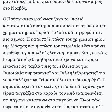
μόνο στους ηλίθιους και όσους θα έπαιρναν μέρος
στο Νταβός.
Ο Πούτιν κατακεραύνωσε ξανά το “παλιό
καπιταλιστικό σύστημα που αποδεκατίστηκε από τη
χρηματιστηριακή κρίση” αλλά αυτή τη φορά ήταν
πιο σεμνός. Η κατά 70% πτώση του χρηματιστηρίου
της Μόσχας και η πτώση του πετρελαίου δεν αφήνει
περιθώρια για πολλούς λεονταρισμούς. Έτσι, ως νέος
Γκορμπατσόφ θυμήθηκε ταυτόχρονα και τις προ
εικοσαετίας παρλαπίπες του τελευταίου για
“αμοιβαία συμφέροντα” και “αλληλεξαρτήσεις” για
να καταλήξει πως “είμαστε όλοι στο ίδιο καράβι”. Τι
σημασία έχει πια αν εκείνες οι παρλαπίπες άνοιγαν
τέρμα τα γκάζια στο καράβι που από τότε φαινόταν
ότι πήγαινε καταπάνω στο παγόβουνο; Όλοι πάλι
τώρα επισείουν τον κίνδυνο του “προστατευτισμού”