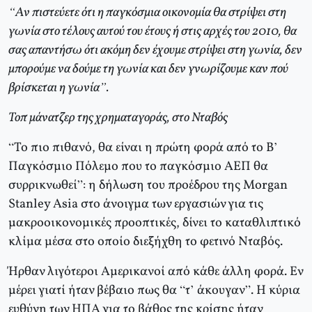
“Αν πιστεύετε ότι η παγκόσμια οικονομία θα στρίψει στη
γωνία στο τέλους αυτού του έτους ή στις αρχές του 2010, θα
σας απαντήσω ότι ακόμη δεν έχουμε στρίψει στη γωνία, δεν
μπορούμε να δούμε τη γωνία και δεν γνωρίζουμε καν πού
βρίσκεται η γωνία”.
Τοπ μάνατζερ της χρηματαγοράς, στο Νταβός
“Το πιο πιθανό, θα είναι η πρώτη φορά από το Β’
Παγκόσμιο Πόλεμο που το παγκόσμιο ΑΕΠ θα
συρρικνωθεί”: η δήλωση του προέδρου της Morgan
Stanley Asia στο άνοιγμα των εργασιών για τις
μακροοικονομικές προοπτικές, δίνει το καταθλιπτικό
κλίμα μέσα στο οποίο διεξήχθη το φετινό Νταβός.
Ήρθαν λιγότεροι Αμερικανοί από κάθε άλλη φορά. Εν
μέρει γιατί ήταν βέβαιο πως θα “τ’ άκουγαν”. Η κύρια
ευθύνη των ΗΠΑ για το βάθος της κρίσης ήταν