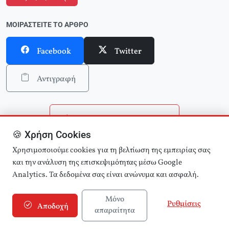
ΜΟΙΡΑΣΤΕΊΤΕ ΤΟ ΆΡΘΡΟ
Facebook
Twitter
Αντιγραφή
Επιστροφή στην αρχική
🍪 Χρήση Cookies
Αναζήτηση άρθρων
Χρησιμοποιούμε cookies για τη βελτίωση της εμπειρίας σας
και την ανάλυση της επισκεψιμότητας μέσω Google
Analytics. Τα δεδομένα σας είναι ανώνυμα και ασφαλή.
Μόνο
Ρυθμίσεις
Αποδοχή
απαραίτητα