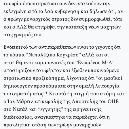
τιμωρία όσων στρατιωτικών δεν υπακούουν την
εκλεγμένη από το λαό κυβέρνηση και δήλωσε ότι, αν
ο πρώην μοναρχικός στρατός δεν συμμορφωθεί, τότε
και ο ΛΑΣ θα επιτρέψει την κατάταξη νέων μαχητών
στις γραμμές του.
Ενδεικτικό των αντιπαραθέσεων είναι το γεγονός ότι
το κόμμα “Νεπαλέζικο Κογκρέσο” αλλά και οι
υποτιθέμενοι κομμουνιστές του “Ενωμένου Μ-Λ”
υποστηρίζουν το υφέρπον και έξωθεν υποκινούμενο
στρατιωτικό πραξικόπημα, λέγοντας ότι “οι μαοϊκοί
δημιουργούν προσκόμματα στην ομαλή λειτουργία
του στρατεύματος”! Κι αυτό τη στιγμή που ακόμη και
ο Ίαν Μάρτιν, επικεφαλής της Αποστολής του ΟΗΕ
στο Νεπάλ και “εγγυητής” της ειρηνευτικής
διαδικασίας, αναγκάστηκε να παραδεχτεί ότι η
προκλητική στάση των πρώην μοναρχικών