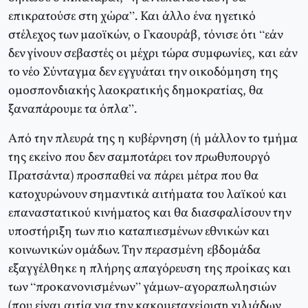
επικρατούσε στη χώρα”. Και άλλο ένα ηγετικό
στέλεχος των μαοϊκών, ο Γκαουράβ, τόνισε ότι “εάν
δεν γίνουν σεβαστές οι μέχρι τώρα συμφωνίες, και εάν
το νέο Σύνταγμα δεν εγγυάται την οικοδόμηση της
ομοσπονδιακής λαοκρατικής δημοκρατίας, θα
ξαναπάρουμε τα όπλα”.
Από την πλευρά της η κυβέρνηση (ή μάλλον το τμήμα
της εκείνο που δεν σαμποτάρει τον πρωθυπουργό
Πρατσάντα) προσπαθεί να πάρει μέτρα που θα
κατοχυρώνουν σημαντικά αιτήματα του λαϊκού και
επαναστατικού κινήματος και θα διασφαλίσουν την
υποστήριξη των πιο καταπιεσμένων εθνικών και
κοινωνικών ομάδων. Την περασμένη εβδομάδα
εξαγγέλθηκε η πλήρης απαγόρευση της προίκας και
των “προκανονισμένων” γάμων-αγοραπωλησιών
(που είναι αιτία για την κακομεταχείριση χιλιάδων