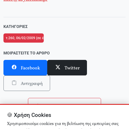
ΚΑΤΗΓΟΡΊΕΣ
τ.260, 06/02/2009 (σε ένθετο το τ.6 του Δικτύου Κριτικής και Δράσης στην 
ΜΟΙΡΑΣΤΕΊΤΕ ΤΟ ΆΡΘΡΟ
Facebook
Twitter
Αντιγραφή
Επιστροφή στην αρχική
🍪 Χρήση Cookies
Αναζήτηση άρθρων
Χρησιμοποιούμε cookies για τη βελτίωση της εμπειρίας σας