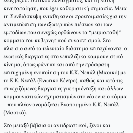
ενός ριζοσπαστικού Συντάγματος, και τη λαϊκή
κινητοποίηση, που έχει καθοριστική σημασία. Μετά
τη Συνδιάσκεψη εντάθηκαν οι προετοιμασίες για την
αντιμετώπιση των εξωτερικών πιέσεων και των
εμποδίων που συνεχώς ορθώνουν τα “μετριοπαθή”
κόμματα του κυβερνητικού συνασπισμού. Στο
πλαίσιο αυτό το τελευταίο διάστημα επιταχύνονται οι
ενωτικές διεργασίες στο νεπαλέζικο κομμουνιστικό
κίνημα, όπως φάνηκε και από την πρόσφατη
επιτυχημένη ενοποίηση του Κ.Κ. Νεπάλ (Μαοϊκό) με
το Κ.Κ. Νεπάλ (Ενωτικό Κέντρο), καθώς και από τις
συνεχιζόμενες διεργασίες για την ένταξη και άλλων
κομμουνιστικών σχηματισμών στο νέο ενιαίο κόμμα
– που πλέον ονομάζεται Ενοποιημένο Κ.Κ. Νεπάλ
(Μαοϊκό).
Στο μεταξύ βέβαια οι αντιδραστικοί, ξένοι και