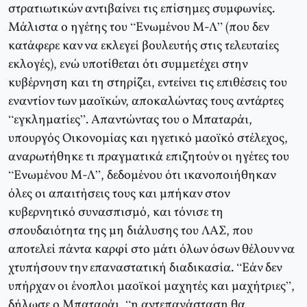
στρατιωτικών αντιβαίνει τις επίσημες συμφωνίες.
Μάλιστα ο ηγέτης του “Ενωμένου Μ-Λ” (που δεν
κατάφερε καν να εκλεγεί βουλευτής στις τελευταίες
εκλογές), ενώ υποτίθεται ότι συμμετέχει στην
κυβέρνηση και τη στηρίζει, εντείνει τις επιθέσεις του
εναντίον των μαοϊκών, αποκαλώντας τους αντάρτες
“εγκληματίες”. Απαντώντας του ο Μπαταράι,
υπουργός Οικονομίας και ηγετικό μαοϊκό στέλεχος,
αναρωτήθηκε τι πραγματικά επιζητούν οι ηγέτες του
“Ενωμένου Μ-Λ”, δεδομένου ότι ικανοποιήθηκαν
όλες οι απαιτήσεις τους και μπήκαν στον
κυβερνητικό συνασπισμό, και τόνισε τη
σπουδαιότητα της μη διάλυσης του ΛΑΣ, που
αποτελεί πάντα καρφί στο μάτι όλων όσων θέλουν να
χτυπήσουν την επαναστατική διαδικασία. “Εάν δεν
υπήρχαν οι ένοπλοι μαοϊκοί μαχητές και μαχήτριες”,
δήλωσε ο Μπαταράι, “η αντεπανάσταση θα