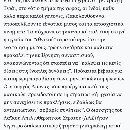
ντόπιοι, δεν μένουν με δεμένα τα χέρια: στην περιοχή
Τεράι, στο νότιο τμήμα της χώρας, οι Ινδοί, κάθε
άλλο παρά καλοί γείτονες, εξακολουθούν να
υποδαυλίζουν το εθνοτικό μίσος και τα αποσχιστικά
κινήματα. Ταυτόχρονα στην κεντρική πολιτική σκηνή
η ηγεσία του “εθνικού” στρατού αρνείται την
ενοποίηση με τους πρώην αντάρτες και μάλιστα
προκαλεί την κυβέρνηση συνασπισμού,
ανακοινώνοντας ότι σκοπεύει να “καλύψει τις κενές
θέσεις στις ένοπλες δυνάμεις”. Πρόκειται βέβαια για
κατάφωρη παραβίαση των ειρηνευτικών συμφωνιών.
Ο υπουργός Άμυνας, που προέρχεται από τους
μαοϊκούς, προειδοποίησε τη στρατιωτική ηγεσία να
μην συνεχίσει τις προκλήσεις, ειδάλλως θα
αντιμετωπίσει “σοβαρές συνέπειες”. Ο διοικητής του
Λαϊκού Απελευθερωτικού Στρατού (ΛΑΣ) ήταν
λιγότερο διπλωματικός: ζήτησε την παραδειγματική