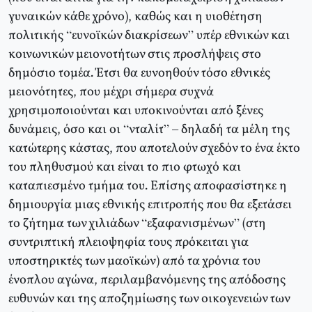
γυναικών κάθε χρόνο), καθώς και η υιοθέτηση
πολιτικής “ευνοϊκών διακρίσεων” υπέρ εθνικών και
κοινωνικών μειονοτήτων στις προσλήψεις στο
δημόσιο τομέα. Έτσι θα ευνοηθούν τόσο εθνικές
μειονότητες, που μέχρι σήμερα συχνά
χρησιμοποιούνται και υποκινούνται από ξένες
δυνάμεις, όσο και οι “νταλίτ” – δηλαδή τα μέλη της
κατώτερης κάστας, που αποτελούν σχεδόν το ένα έκτο
του πληθυσμού και είναι το πιο φτωχό και
καταπιεσμένο τμήμα του. Επίσης αποφασίστηκε η
δημιουργία μιας εθνικής επιτροπής που θα εξετάσει
το ζήτημα των χιλιάδων “εξαφανισμένων” (στη
συντριπτική πλειοψηφία τους πρόκειται για
υποστηρικτές των μαοϊκών) από τα χρόνια του
ένοπλου αγώνα, περιλαμβανόμενης της απόδοσης
ευθυνών και της αποζημίωσης των οικογενειών των