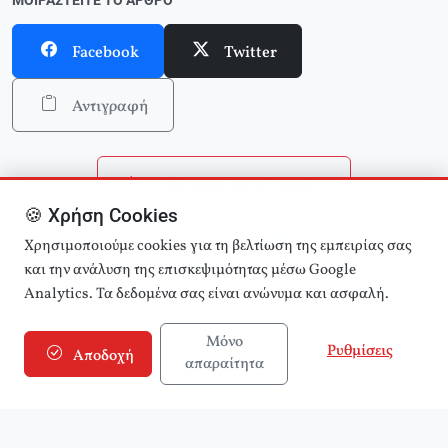
ΜΟΙΡΑΣΤΕΊΤΕ ΤΟ ΆΡΘΡΟ
Facebook
Twitter
Αντιγραφή
Επιστροφή στην αρχική
🍪 Χρήση Cookies
Αναζήτηση άρθρων
Χρησιμοποιούμε cookies για τη βελτίωση της εμπειρίας σας
και την ανάλυση της επισκεψιμότητας μέσω Google
Analytics. Τα δεδομένα σας είναι ανώνυμα και ασφαλή.
Μόνο
Ρυθμίσεις
Αποδοχή
απαραίτητα
© 2025 εφημερίδα Αριστερά! (e-aristera.gr)