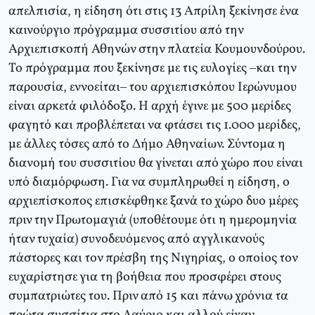
απελπισία, η είδηση ότι στις 13 Απρίλη ξεκίνησε ένα
καινούργιο πρόγραμμα συσσιτίου από την
Αρχιεπισκοπή Αθηνών στην πλατεία Κουμουνδούρου.
Το πρόγραμμα που ξεκίνησε με τις ευλογίες –και την
παρουσία, εννοείται– του αρχιεπισκόπου Ιερώνυμου
είναι αρκετά φιλόδοξο. Η αρχή έγινε με 500 μερίδες
φαγητό και προβλέπεται να φτάσει τις 1.000 μερίδες,
με άλλες τόσες από το Δήμο Αθηναίων. Σύντομα η
διανομή του συσσιτίου θα γίνεται από χώρο που είναι
υπό διαμόρφωση. Για να συμπληρωθεί η είδηση, ο
αρχιεπίσκοπος επισκέφθηκε ξανά το χώρο δυο μέρες
πριν την Πρωτομαγιά (υποθέτουμε ότι η ημερομηνία
ήταν τυχαία) συνοδευόμενος από αγγλικανούς
πάστορες και τον πρέσβη της Νιγηρίας, ο οποίος τον
ευχαρίστησε για τη βοήθεια που προσφέρει στους
συμπατριώτες του. Πριν από 15 και πάνω χρόνια τα