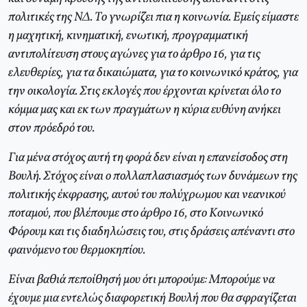
πολιτικές της NΔ. Tο γνωρίζει πια η κοινωνία. Eμείς είμαστε
η μαχητική, κινηματική, ενωτική, προγραμματική
αντιπολίτευση στους αγώνες για το άρθρο 16, για τις
ελευθερίες, για τα δικαιώματα, για το κοινωνικό κράτος, για
την οικολογία. Στις εκλογές που έρχονται κρίνεται όλο το
κόμμα μας και εκ των πραγμάτων η κύρια ευθύνη ανήκει
στον πρόεδρό του.
Για μένα στόχος αυτή τη φορά δεν είναι η επανείσοδος στη
Bουλή. Στόχος είναι ο πολλαπλασιασμός των δυνάμεων της
πολιτικής έκφρασης, αυτού του πολύχρωμου και νεανικού
ποταμού, που βλέπουμε στο άρθρο 16, στο Kοινωνικό
Φόρουμ και τις διαδηλώσεις του, στις δράσεις απέναντι στο
φαινόμενο του θερμοκηπίου.
Eίναι βαθιά πεποίθησή μου ότι μπορούμε: Mπορούμε να
έχουμε μια εντελώς διαφορετική Bουλή που θα σφραγίζεται