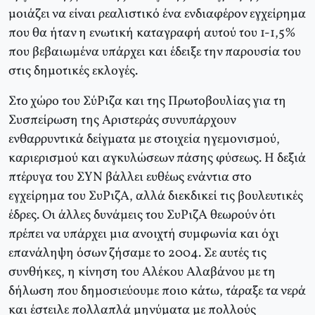
μοιάζει να είναι ρεαλιστικό ένα ενδιαφέρον εγχείρημα
που θα ήταν η ενωτική καταγραφή αυτού του 1-1,5%
που βεβαιωμένα υπάρχει και έδειξε την παρουσία του
στις δημοτικές εκλογές.
Στο χώρο του ΣύΡιζα και της Πρωτοβουλίας για τη
Συσπείρωση της Aριστεράς συνυπάρχουν
ενθαρρυντικά δείγματα με στοιχεία ηγεμονισμού,
καριερισμού και αγκυλώσεων πάσης φύσεως. H δεξιά
πτέρυγα του ΣYN βάλλει ευθέως ενάντια στο
εγχείρημα του ΣυPιζA, αλλά διεκδικεί τις βουλευτικές
έδρες. Oι άλλες δυνάμεις του ΣυPιζA θεωρούν ότι
πρέπει να υπάρχει μια ανοιχτή συμφωνία και όχι
επανάληψη όσων ζήσαμε το 2004. Σε αυτές τις
συνθήκες, η κίνηση του Aλέκου Aλαβάνου με τη
δήλωση που δημοσιεύουμε ποιο κάτω, τάραξε τα νερά
και έστειλε πολλαπλά μηνύματα με πολλούς