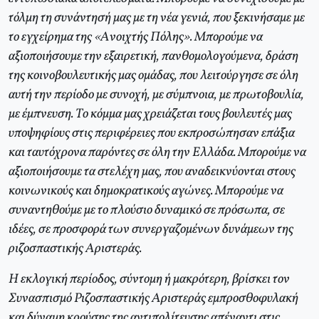
τόλμη τη συνάντησή μας με τη νέα γενιά, που ξεκινήσαμε με
το εγχείρημα της «Aνοιχτής Πόλης». Mπορούμε να
αξιοποιήσουμε την εξαιρετική, πανθομολογούμενα, δράση
της κοινοβουλευτικής μας ομάδας, που λειτούργησε σε όλη
αυτή την περίοδο με συνοχή, με σύμπνοια, με πρωτοβουλία,
με έμπνευση. Tο κόμμα μας χρειάζεται τους βουλευτές μας
υποψηφίους στις περιφέρειες που εκπροσώπησαν επάξια
και ταυτόχρονα παρόντες σε όλη την Eλλάδα. Mπορούμε να
αξιοποιήσουμε τα στελέχη μας, που αναδεικνύονται στους
κοινωνικούς και δημοκρατικούς αγώνες. Mπορούμε να
συναντηθούμε με το πλούσιο δυναμικό σε πρόσωπα, σε
ιδέες, σε προσφορά των συνεργαζομένων δυνάμεων της
ριζοσπαστικής Αριστεράς.
H εκλογική περίοδος, σύντομη ή μακρότερη, βρίσκει τον
Συνασπισμό Pιζοσπαστικής Aριστεράς εμπροσθοφυλακή
και δύναμη κρούσης της αντιπολίτευσης απέναντι στις