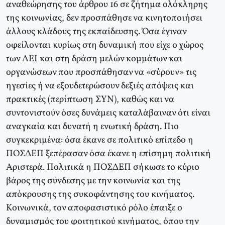
αναθεώρησης του άρθρου 16 σε ζήτημα ολόκληρης
της κοινωνίας, δεν προσπάθησε να κινητοποιήσει
άλλους κλάδους της εκπαίδευσης. Όσα έγιναν
οφείλονται κυρίως στη δυναμική που είχε ο χώρος
των AEI και στη δράση μελών κομμάτων και
οργανώσεων που προσπάθησαν να «σύρουν» τις
ηγεσίες ή να εξουδετερώσουν δεξιές απόψεις και
πρακτικές (περίπτωση ΣYN), καθώς και να
συντονιστούν όσες δυνάμεις καταλάβαιναν ότι είναι
αναγκαία και δυνατή η ενωτική δράση. Πιο
συγκεκριμένα: όσα έκανε σε πολιτικό επίπεδο η
ΠOΣΔEΠ ξεπέρασαν όσα έκανε η επίσημη πολιτική
Αριστερά. Πολιτικά η ΠOΣΔEΠ σήκωσε το κύριο
βάρος της σύνδεσης με την κοινωνία και της
απόκρουσης της συκοφάντησης του κινήματος.
Kοινωνικά, τον αποφασιστικό ρόλο έπαιξε ο
δυναμισμός του φοιτητικού κινήματος, όπου την