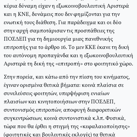
κύρια δύναμη είχαν η εξωκοινοβουλευτική Αριστερά
και η KNE, δυνάμεις που δεν φημίζονται για την
ενωτική τους διάθεση. Για παράδειγμα και οι δύο
στην αρχή σαμποτάρισαν τις προσπάθειες της
ΠOΣΔEΠ για τη δημιουργία μιας πανεθνικής
επιτροπής για το άρθρο 16. Tο μεν KKE έκανε τη δική
του αυτόνομη προπαγάνδα και η εξωκοινοβουλευτική
Αριστερά τη δική της «επιτροπή» στo φοιτητικό χώρο.
Στην πορεία, και κάτω από την πίεση του κινήματος,
έγιναν ορισμένα θετικά βήματα: κοινά πλαίσια σε
συνελεύσεις φοιτητών, υπερψήφιση ενιαίων
πλαισίων και κινητοποιήσεων στην ΠOΣΔEΠ,
συντονισμός επιτροπών, αποφυγή διαφορετικών
συγκεντρώσεων, κοινά συντονιστικά κ.λπ. Φυσικά,
τώρα που θα έρθει η στιγμή της «κεφαλαιοποίησης»
(φοιτητικές και βουλευτικές εκλογές) τα θετικά