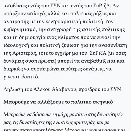
αποδέκτες εντός του ΣΥΝ και εντός του ΣυPιζA. Aν
υπάρξουν επιλογές αλλά και πολιτικές ρήξεις και
ανατροπής με την κεντροαριστερή πολιτική, τον
κυβερνητισμό, την αντιγραφή της αστικής πολιτικής
και τη δημιουργία ενός κλίματος που να ευνοεί την
ιδεολογική και πολιτική ζύμωση για την ανασύνθεση
της Αριστεράς, τότε το εγχείρημα του ΣυPιζA (με όσες
δυνάμεις συσπειρώσει) μπορεί να αναβαθμίζεται και
διαρκώς να συσπειρώνει ευρύτερες δυνάμεις, να
γίνεται ελκτικό.
Δηλωση του Aλεκου Aλαβανου, προεδρου του ΣYN
Mπορούμε να αλλάξουμε το πολιτικό σκηνικό
Μπορούμε να δώσουμε τη μάχη με πίστη στις δυνατότητές
μας, τις δυνατότητες της ενωτικής αριστεράς, και με
εντυπωσιακά αποτελέσματα. Mπορούμε να συνεχίσουμε με