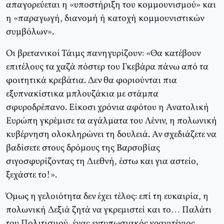
απαγορεύεται η «υποστήριξη του κομμουνισμού» και
η «παραγωγή, διανομή ή κατοχή κομμουνιστικών
συμβόλων».
Οι βρετανικοί Τάιμς πανηγυρίζουν: «Θα κατέβουν
επιτέλους τα χαζά πόστερ του Γκεβάρα πάνω από τα
φοιτητικά κρεβάτια. Δεν θα φοριούνται πια
εξυπνακίστικα μπλουζάκια με στάμπα
σφυροδρέπανο. Είκοσι χρόνια αφότου η Ανατολική
Ευρώπη γκρέμισε τα αγάλματα του Λένιν, η πολωνική
κυβέρνηση ολοκληρώνει τη δουλειά. Αν σχεδιάζετε να
βαδίσετε στους δρόμους της Βαρσοβίας
σιγοσφυρίζοντας τη Διεθνή, έστω και για αστείο,
ξεχάστε το!».
Όμως η γελοιότητα δεν έχει τέλος: επί τη ευκαιρία, η
πολωνική Δεξιά ζητά να γκρεμιστεί και το… Παλάτι
του Πολιτισμού, ένας εντυπωσιακός γρανιτένιος