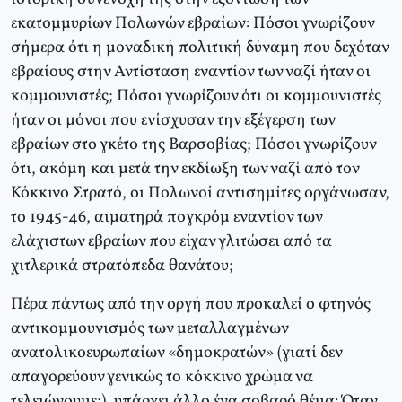
εκατομμυρίων Πολωνών εβραίων: Πόσοι γνωρίζουν
σήμερα ότι η μοναδική πολιτική δύναμη που δεχόταν
εβραίους στην Αντίσταση εναντίον των ναζί ήταν οι
κομμουνιστές; Πόσοι γνωρίζουν ότι οι κομμουνιστές
ήταν οι μόνοι που ενίσχυσαν την εξέγερση των
εβραίων στο γκέτο της Βαρσοβίας; Πόσοι γνωρίζουν
ότι, ακόμη και μετά την εκδίωξη των ναζί από τον
Κόκκινο Στρατό, οι Πολωνοί αντισημίτες οργάνωσαν,
το 1945-46, αιματηρά πογκρόμ εναντίον των
ελάχιστων εβραίων που είχαν γλιτώσει από τα
χιτλερικά στρατόπεδα θανάτου;
Πέρα πάντως από την οργή που προκαλεί ο φτηνός
αντικομμουνισμός των μεταλλαγμένων
ανατολικοευρωπαίων «δημοκρατών» (γιατί δεν
απαγορεύουν γενικώς το κόκκινο χρώμα να
τελειώνουμε;), υπάρχει άλλο ένα σοβαρό θέμα: Όταν