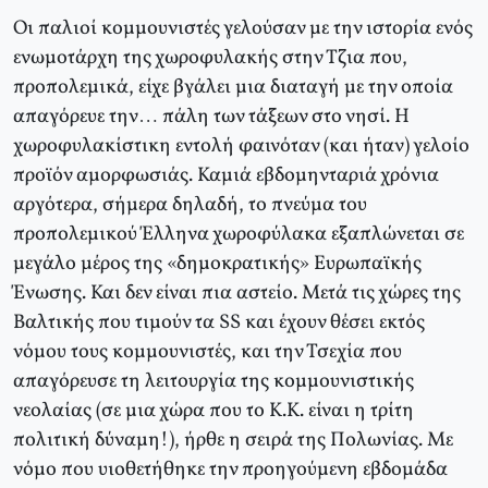
Οι παλιοί κομμουνιστές γελούσαν με την ιστορία ενός
ενωμοτάρχη της χωροφυλακής στην Τζια που,
προπολεμικά, είχε βγάλει μια διαταγή με την οποία
απαγόρευε την… πάλη των τάξεων στο νησί. Η
χωροφυλακίστικη εντολή φαινόταν (και ήταν) γελοίο
προϊόν αμορφωσιάς. Καμιά εβδομηνταριά χρόνια
αργότερα, σήμερα δηλαδή, το πνεύμα του
προπολεμικού Έλληνα χωροφύλακα εξαπλώνεται σε
μεγάλο μέρος της «δημοκρατικής» Ευρωπαϊκής
Ένωσης. Και δεν είναι πια αστείο. Μετά τις χώρες της
Βαλτικής που τιμούν τα SS και έχουν θέσει εκτός
νόμου τους κομμουνιστές, και την Τσεχία που
απαγόρευσε τη λειτουργία της κομμουνιστικής
νεολαίας (σε μια χώρα που το Κ.Κ. είναι η τρίτη
πολιτική δύναμη!), ήρθε η σειρά της Πολωνίας. Με
νόμο που υιοθετήθηκε την προηγούμενη εβδομάδα