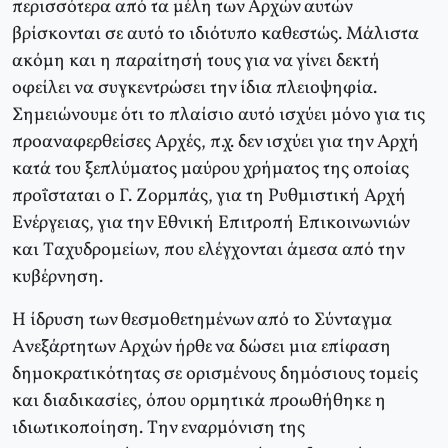
περισσότερα από τα μέλη των Aρχών αυτών
βρίσκονται σε αυτό το ιδιότυπο καθεστώς. Mάλιστα
ακόμη και η παραίτησή τους για να γίνει δεκτή
οφείλει να συγκεντρώσει την ίδια πλειοψηφία.
Σημειώνουμε ότι το πλαίσιο αυτό ισχύει μόνο για τις
προαναφερθείσες Aρχές, π.χ. δεν ισχύει για την Aρχή
κατά του ξεπλύματος μαύρου χρήματος της οποίας
προΐσταται ο Γ. Zορμπάς, για τη Pυθμιστική Aρχή
Eνέργειας, για την Eθνική Eπιτροπή Eπικοινωνιών
και Tαχυδρομείων, που ελέγχονται άμεσα από την
κυβέρνηση.
H ίδρυση των θεσμοθετημένων από το Σύνταγμα
Aνεξάρτητων Aρχών ήρθε να δώσει μια επίφαση
δημοκρατικότητας σε ορισμένους δημόσιους τομείς
και διαδικασίες, όπου ορμητικά προωθήθηκε η
ιδιωτικοποίηση. Tην εναρμόνιση της