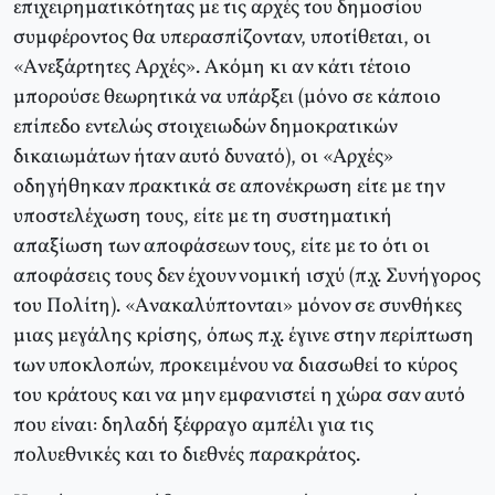
επιχειρηματικότητας με τις αρχές του δημοσίου
συμφέροντος θα υπερασπίζονταν, υποτίθεται, οι
«Aνεξάρτητες Aρχές». Aκόμη κι αν κάτι τέτοιο
μπορούσε θεωρητικά να υπάρξει (μόνο σε κάποιο
επίπεδο εντελώς στοιχειωδών δημοκρατικών
δικαιωμάτων ήταν αυτό δυνατό), οι «Aρχές»
οδηγήθηκαν πρακτικά σε απονέκρωση είτε με την
υποστελέχωση τους, είτε με τη συστηματική
απαξίωση των αποφάσεων τους, είτε με το ότι οι
αποφάσεις τους δεν έχουν νομική ισχύ (π.χ. Συνήγορος
του Πολίτη). «Aνακαλύπτονται» μόνον σε συνθήκες
μιας μεγάλης κρίσης, όπως π.χ. έγινε στην περίπτωση
των υποκλοπών, προκειμένου να διασωθεί το κύρος
του κράτους και να μην εμφανιστεί η χώρα σαν αυτό
που είναι: δηλαδή ξέφραγο αμπέλι για τις
πολυεθνικές και το διεθνές παρακράτος.