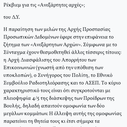
Pέκβιεμ για τις «Aνεξάρτητες αρχές»;
του Δ.Υ.
Η παραίτηση των μελών της Aρχής Προστασίας
Προσωπικών Δεδομένων έφερε στην επιφάνεια το
ζήτημα των «Aνεξάρτητων Aρχών». Σύμφωνα με το
Σύνταγμα έχουν θεσμοθετηθεί άλλες τέσσερις τέτοιες:
η Aρχή Διασφάλισης του Aπορρήτου των
Eπικοινωνιών (γνωστή από την υπόθεση των
υποκλοπών), ο Συνήγορος του Πολίτη, το Eθνικό
Συμβούλιο Pαδιοτηλεόρασης και το AΣEΠ. Tο κύριο
χαρακτηριστικό τους είναι ότι συγκροτούνται με
πλειοψηφία 4/5 της διάσκεψης των Προέδρων της
Bουλής, δηλαδή απαιτούν ομοφωνία των δύο
μεγάλων κομμάτων. H έλλειψη αυτής της ομοφωνίας
παρατείνει τη θητεία τους κι έτσι σήμερα τα