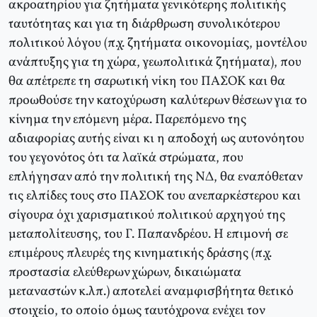
ακροατηρίου για ζητήματα γενικότερης πολιτικής
ταυτότητας και για τη διάρθρωση συνολικότερου
πολιτικού λόγου (π.χ. ζητήματα οικονομίας, μοντέλου
ανάπτυξης για τη χώρα, γεωπολιτικά ζητήματα), που
θα απέτρεπε τη σαρωτική νίκη του ΠΑΣΟΚ και θα
προωθούσε την κατοχύρωση καλύτερων θέσεων για το
κίνημα την επόμενη μέρα. Παρεπόμενο της
αδιαφορίας αυτής είναι κι η αποδοχή ως αυτονόητου
του γεγονότος ότι τα λαϊκά στρώματα, που
επλήγησαν από την πολιτική της ΝΔ, θα εναπόθεταν
τις ελπίδες τους στο ΠΑΣΟΚ του ανεπαρκέστερου και
σίγουρα όχι χαρισματικού πολιτικού αρχηγού της
μεταπολίτευσης, του Γ. Παπανδρέου. Η επιμονή σε
επιμέρους πλευρές της κινηματικής δράσης (π.χ.
προστασία ελεύθερων χώρων, δικαιώματα
μεταναστών κ.λπ.) αποτελεί αναμφισβήτητα θετικό
στοιχείο, το οποίο όμως ταυτόχρονα ενέχει τον