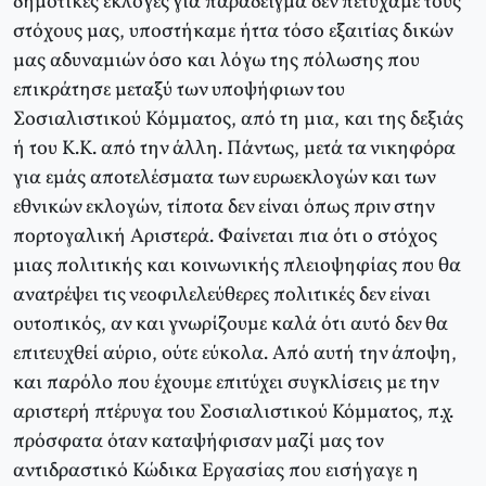
δημοτικές εκλογές για παράδειγμα δεν πετύχαμε τους
στόχους μας, υποστήκαμε ήττα τόσο εξαιτίας δικών
μας αδυναμιών όσο και λόγω της πόλωσης που
επικράτησε μεταξύ των υποψήφιων του
Σοσιαλιστικού Κόμματος, από τη μια, και της δεξιάς
ή του Κ.Κ. από την άλλη. Πάντως, μετά τα νικηφόρα
για εμάς αποτελέσματα των ευρωεκλογών και των
εθνικών εκλογών, τίποτα δεν είναι όπως πριν στην
πορτογαλική Αριστερά. Φαίνεται πια ότι ο στόχος
μιας πολιτικής και κοινωνικής πλειοψηφίας που θα
ανατρέψει τις νεοφιλελεύθερες πολιτικές δεν είναι
ουτοπικός, αν και γνωρίζουμε καλά ότι αυτό δεν θα
επιτευχθεί αύριο, ούτε εύκολα. Από αυτή την άποψη,
και παρόλο που έχουμε επιτύχει συγκλίσεις με την
αριστερή πτέρυγα του Σοσιαλιστικού Κόμματος, π.χ.
πρόσφατα όταν καταψήφισαν μαζί μας τον
αντιδραστικό Κώδικα Εργασίας που εισήγαγε η