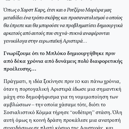
Όπως ο Χορστ Καρς, έτσι και ο Ροτζέριο Μορέιρα μας
μεταδίδει ένα τρόπο σκέψης και προσανατολισμού ο οποίος
θα έπρεπε και θα μπορούσε να προβληματίσει δημιουργικά
αρκετούς από αυτούς που συχνά-πυκνά αναφέρονται
γενικόλογα στην ευρωπαϊκή Αριστερά…
Γνωρίζουμε ότι το Μπλόκο δημιουργήθηκε πριν
από δέκα χρόνια από δυνάμεις πολύ διαφορετικής
προέλευσης…
Πράγματι, η ιδέα ξεκίνησε πριν 10 και πάνω χρόνια,
όταν η πορτογαλική Αριστερά έδωσε μια σημαντική
μάχη στο δημοψήφισμα για τη νομιμοποίηση των
αμβλώσεων – την οποία χάσαμε τότε, διότι το
Σοσιαλιστικό Κόμμα τήρησε “ουδέτερη” στάση. Όλη
αυτή όμως η κοινή δράση προκάλεσε μια ανατροπή
συνειδήσεων σε πλατύ κόσμο της Αριστεράς, και