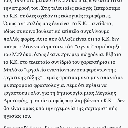
του, αλλά στο μεταξύ το Μπλόκο διεύρυνε θεαματικά
την επιρροή του. Στις τελευταίες εκλογές ξεπεράσαμε
το Κ.Κ. σε όλες σχεδόν τις εκλογικές περιφέρειες.
Όμως αντίπαλός μας δεν είναι το Κ.Κ. – αντίθετα,
ιδίως σε κοινοβουλευτικό επίπεδο συγκλίνουμε
πολλές φορές. Αυτό που άλλαξε είναι ότι το Κ.Κ. δεν
μπορεί πλέον να παριστάνει ότι “αγνοεί” την ύπαρξη
του Μπλόκο, όπως έκανε πριν μερικά χρόνια. Βέβαια
το Κ.Κ. στο τελευταίο συνέδριό του χαρακτήρισε το
Μπλόκο “εργαλείο εναντίον των συμφερόντων της
εργατικής τάξης” – εμείς προτιμάμε να μην απαντάμε
με παρόμοια φρασεολογία. Λέμε ότι πρέπει να
εργαστούμε όλοι για τη δημιουργία μιας Μεγάλης
Αριστεράς, η οποία σαφώς περιλαμβάνει το Κ.Κ. – δεν
θα είναι όμως υπό την ηγεμονία της σεχταριστικής
ηγεσίας του.