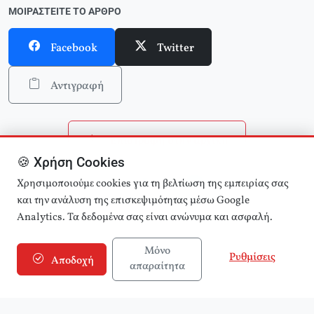
ΜΟΙΡΑΣΤΕΊΤΕ ΤΟ ΆΡΘΡΟ
Facebook
Twitter
Αντιγραφή
Επιστροφή στην αρχική
🍪 Χρήση Cookies
Αναζήτηση άρθρων
Χρησιμοποιούμε cookies για τη βελτίωση της εμπειρίας σας
και την ανάλυση της επισκεψιμότητας μέσω Google
Analytics. Τα δεδομένα σας είναι ανώνυμα και ασφαλή.
Μόνο
Ρυθμίσεις
Αποδοχή
απαραίτητα