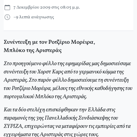
7 Δεκεμβρίου 2009 στις 08:05 μ.μ.
~9 λεπτά ανάγνωσης
Συνέντευξη με τον Ροτζέριο Μορέιρα,
Μπλόκο της Αριστεράς
Στο προηγούμενο φύλλο της εφημερίδας μας δημοσιεύσαμε
συνέντευξη του Χορστ Καρς από το γερμανικό κόμμα της
Αριστεράς. Στο παρόν φύλλο δημοσιεύουμε τη συνέντευξη
του Ροτζέριο Μορέιρα, μέλους της εθνικής καθοδήγησης του
πορτογαλικού Μπλόκο της Αριστεράς.
Και τα δύο στελέχη επισκέφθηκαν την Ελλάδα στις
παραμονές της 3ης Πανελλαδικής Συνδιάσκεψης του
ΣΥΡΙΖΑ, επιχειρώντας να μεταφέρουν τις εμπειρίες από τα
εγχειρήματα της Αριστεράς στις χώρες τους.