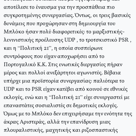
αποτέλεσε το έναυσμα για την προσπάθεια πιο
συγκροτημένης συνεργασίας. Όντως, οι τρεις βασικές
δυνάμεις που προχώρησαν στη δημιουργία του
Μπλόκο ήσαν πολύ διαφορετικές: το μαρξιστικής-
λενινιστικής προέλευσης UDP , το τροτσκιστικό PSR ,
και η “Πολιτική 21”, η οποία συσπείρωνε
συντρόφους που είχαν αποχωρήσει από το
Πορτογαλικό Κ.Κ. Στις ενωτικές διεργασίες πήραν
μέρος και πολλοί ανεξάρτητοι αγωνιστές. Βέβαια
υπήρχε μια προϊστορία συνεργασίας: παλιότερα το
UDP και το PSR είχαν κατέβει από κοινού σε εθνικές
εκλογές, ενώ και η “Πολιτική 21” είχε συνεργαστεί με
επαναστάτες σοσιαλιστές σε δημοτικές εκλογές.
Όμως με το Μπλόκο δεν επιχειρήσαμε την ενότητα της
άκρας Αριστεράς, αλλά την επανίδρυση μιας
πλουραλιστικής, μαχητικής και ριζοσπαστικής