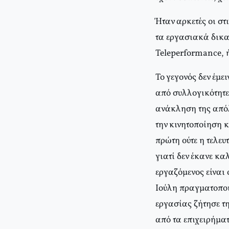
Ήταν αρκετές οι στ
τα εργασιακά δικα
Teleperformance, ή
Το γεγονός δεν έμ
από συλλογικότητε
ανάκληση της απόλ
την κινητοποίηση 
πρώτη ούτε η τελευ
γιατί δεν έκανε κα
εργαζόμενος είναι 
Ιούλη πραγματοποι
εργασίας ζήτησε τ
από τα επιχειρήματ