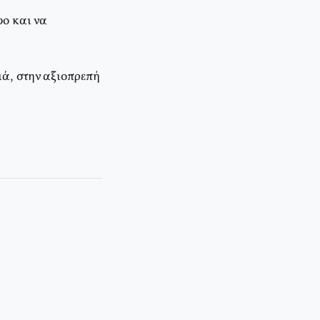
ο και να
ιά, στην αξιοπρεπή
αι την παγκόσμια κρίση)