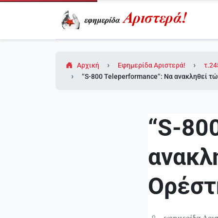
Αρχική
Εφημερίδα Αριστερά!
τ.24
“S-800 Teleperformance”: Να ανακληθεί τώ
“S-800
ανακλ
Ορέστη