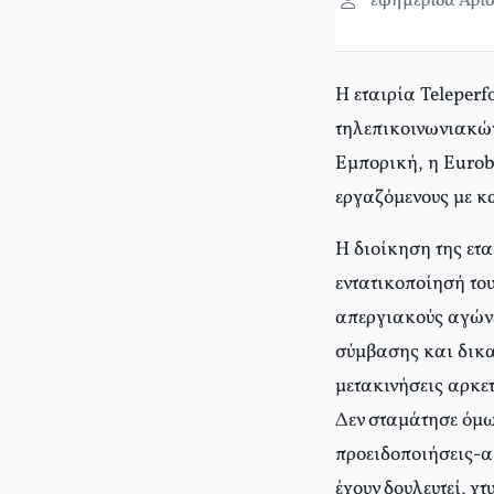
εφημερίδα Αρισ
Η εταιρία Teleperf
τηλεπικοινωνιακών 
Εμπορική, η Eurob
εργαζόμενους με κ
Η διοίκηση της ετ
εντατικοποίησή το
απεργιακούς αγώνε
σύμβασης και δικ
μετακινήσεις αρκε
Δεν σταμάτησε όμω
προειδοποιήσεις-α
έχουν δουλευτεί, χ