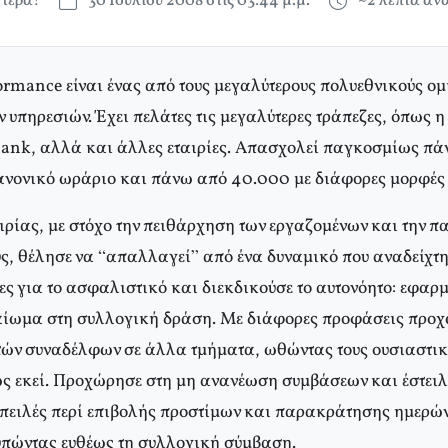
τερά!
30 Ιουλίου 2008 στις 03:44 μ.μ.
~2 λεπτά α
ormance είναι ένας από τους μεγαλύτερους πολυεθνικούς ομ
υπηρεσιών. Έχει πελάτες τις μεγαλύτερες τράπεζες, όπως η
ank, αλλά και άλλες εταιρίες. Απασχολεί παγκοσμίως π
ανονικό ωράριο και πάνω από 40.000 με διάφορες μορφές
αιρίας, με στόχο την πειθάρχηση των εργαζομένων και την 
υς, θέλησε να “απαλλαγεί” από ένα δυναμικό που αναδείχτη
ς για το ασφαλιστικό και διεκδικούσε το αυτονόητο: εφαρ
αίωμα στη συλλογική δράση. Με διάφορες προφάσεις προχ
τών συναδέλφων σε άλλα τμήματα, ωθώντας τους ουσιαστικ
ς εκεί. Προχώρησε στη μη ανανέωση συμβάσεων και έστειλ
πειλές περί επιβολής προστίμων και παρακράτησης ημερών
τυπώντας ευθέως τη συλλογική σύμβαση.