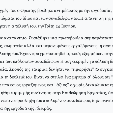
ιγμές που ο Ορέστης βρέθηκε αντιμέτωπος με την εργοδοσία
ιώματα του ίδιου και των συναδέλφων του.Η απάντηση της 
ταν η απόλυσή του, την Τρίτη 24 Ιουνίου.
εινε αναπάντητο. Συστάθηκε μια πρωτοβουλία συμπαράστασ
ς, σωματεία αλλά και μεμονωμένους εργαζόμενους, η οποί
υσής του. Έχουν πραγματοποιηθεί αρκετές εξορμήσεις στην
και των υπόλοιπων συναδέλφων. Η συγκεκριμένη απόλυση δεν
ταία. Σκοπός της εταιρίας δεν ήταν να “τιμωρήσει” το συγκ
λά τη δουλειά του. Είναι να στείλει ένα μήνυμα σ’ όλους ότι
ο υπάκουος εργαζόμενος και “άξιος” ο χωρίς δικαιώματα ερ
ήθηκε τριμερής συνάντηση στην Επιθεώρηση Εργασίας, όπ
ην επαναπρόσληψη του απολυμένου συναδέλφου, δηλώνοντας 
α της εργοδοτικής πλευράς.