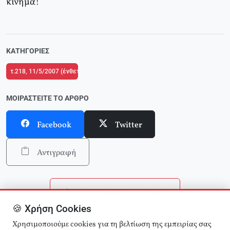
κίνημα!
ΚΑΤΗΓΟΡΊΕΣ
τ.218, 11/5/2007 (ένθετο το τ.2 του Δικτύου Κριτικής και Δράσης στην Παιδ
ΜΟΙΡΑΣΤΕΊΤΕ ΤΟ ΆΡΘΡΟ
Facebook
Twitter
Αντιγραφή
Επιστροφή στην αρχική
🍪 Χρήση Cookies
Αναζήτηση άρθρων
Χρησιμοποιούμε cookies για τη βελτίωση της εμπειρίας σας