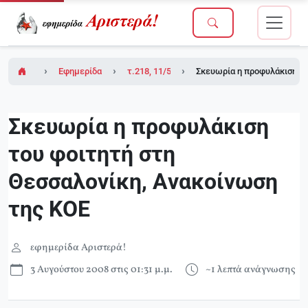
Εφημερίδα Αριστερά!
τ.218, 11/5/2007 (ένθετο το τ.2 του Δικτύου
Σκευωρία η προφυλάκιση το
Σκευωρία η προφυλάκιση
του φοιτητή στη
Θεσσαλονίκη, Aνακοίνωση
της KOE
εφημερίδα Αριστερά!
3 Αυγούστου 2008 στις 01:31 μ.μ.
~1 λεπτά ανάγνωσης