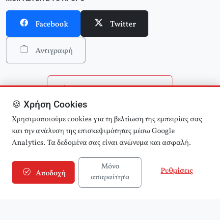
Facebook
Twitter
Αντιγραφή
Επιστροφή στην αρχική
🍪 Χρήση Cookies
Αναζήτηση άρθρων
Χρησιμοποιούμε cookies για τη βελτίωση της εμπειρίας σας
και την ανάλυση της επισκεψιμότητας μέσω Google
Analytics. Τα δεδομένα σας είναι ανώνυμα και ασφαλή.
Μόνο
Ρυθμίσεις
Αποδοχή
απαραίτητα
© 2025 εφημερίδα Αριστερά! (e-aristera.gr)