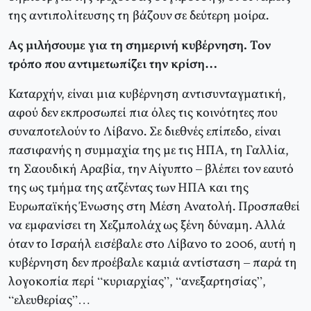
της αντιπολίτευσης τη βάζουν σε δεύτερη μοίρα.
Ας μιλήσουμε για τη σημερινή κυβέρνηση. Τον
τρόπο που αντιμετωπίζει την κρίση…
Καταρχήν, είναι μια κυβέρνηση αντισυνταγματική,
αφού δεν εκπροσωπεί πια όλες τις κοινότητες που
συναποτελούν το Λίβανο. Σε διεθνές επίπεδο, είναι
πασιφανής η συμμαχία της με τις ΗΠΑ, τη Γαλλία,
τη Σαουδική Αραβία, την Αίγυπτο – βλέπει τον εαυτό
της ως τμήμα της ατζέντας των ΗΠΑ και της
Ευρωπαϊκής Ένωσης στη Μέση Ανατολή. Προσπαθεί
να εμφανίσει τη Χεζμπολάχ ως ξένη δύναμη. Αλλά
όταν το Ισραήλ εισέβαλε στο Λίβανο το 2006, αυτή η
κυβέρνηση δεν προέβαλε καμιά αντίσταση – παρά τη
λογοκοπία περί “κυριαρχίας”, “ανεξαρτησίας”,
“ελευθερίας”…