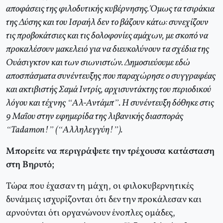
αποφάσεις της φιλοδυτικής κυβέρνησης. Όμως τα τσιράκια
της Δύσης και του Ισραήλ δεν το βάζουν κάτω: συνεχίζουν
τις προβοκάτσιες και τις δολοφονίες αμάχων, με σκοπό να
προκαλέσουν μακελειό για να διευκολύνουν τα σχέδια της
Ουάσιγκτον και των σιωνιστών. Δημοσιεύουμε εδώ
αποσπάσματα συνέντευξης που παραχώρησε ο συγγραφέας
και ακτιβιστής Σαμά Ιντρίς, αρχισυντάκτης του περιοδικού
λόγου και τέχνης “Αλ-Αντάμπ”. Η συνέντευξη δόθηκε στις
9 Μαΐου στην εφημερίδα της λιβανικής διασποράς
“Tadamon!” (“Αλληλεγγύη!”).
Μπορείτε να περιγράψετε την τρέχουσα κατάσταση
στη Βηρυτό;
Τώρα που έχασαν τη μάχη, οι φιλοκυβερνητικές
δυνάμεις ισχυρίζονται ότι δεν την προκάλεσαν και
αρνούνται ότι οργανώνουν ένοπλες ομάδες,