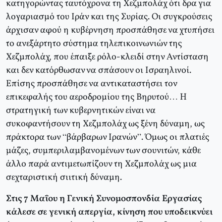
κατηγορώντας ταυτόχρονα τη Χεζμπολάχ ότι δρα για
λογαριασμό του Ιράν και της Συρίας. Οι συγκρούσεις
άρχισαν αφού η κυβέρνηση προσπάθησε να χτυπήσει
το ανεξάρτητο σύστημα τηλεπικοινωνιών της
Χεζμπολάχ, που έπαιξε ρόλο-κλειδί στην Αντίσταση
και δεν κατόρθωσαν να σπάσουν οι Ισραηλινοί.
Επίσης προσπάθησε να αντικαταστήσει τον
επικεφαλής του αεροδρομίου της Βηρυτού… Η
στρατηγική των κυβερνητικών είναι να
συκοφαντήσουν τη Χεζμπολάχ ως ξένη δύναμη, ως
πράκτορα των “βάρβαρων Ιρανών”. Όμως οι πλατιές
μάζες, συμπεριλαμβανομένων των σουνιτών, κάθε
άλλο παρά αντιμετωπίζουν τη Χεζμπολάχ ως μια
σεχταριστική σιιτική δύναμη.
Στις 7 Μαΐου η Γενική Συνομοσπονδία Εργασίας
κάλεσε σε γενική απεργία, κίνηση που υποδεικνύει