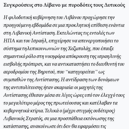
Συγκρούσεις στο Λίβανο με πυροδότες τους Δυτικούς
Η φιλοδυτική κυβέρνηση του Λιβάνου προχώρησε την
προηγούμενη εβδομάδα σε μια προκλητική επίθεση ενάντια
στη Λιβανική Αντίσταση. Εκτελώντας τις εντολές των
ΗΠΑ και του Ισραήλ, επιχείρησε να απενεργοποιήσει το
σύστημα τηλεπικοινωνιών της Χεζμπολάχ, που έπαιξε
σημαντικό ρόλο στη νικηφόρα απόκρουση της ισραηλινής
εισβολής πρόπερσι, και να αντικαταστήσει το διευθυντή του
αεροδρομίου της Βηρυτού, που “κατηγορείται” ως
συμπαθών της Αντίστασης. Η αντίδραση των δυνάμεων
της αντιπολίτευσης ήταν ακαριαία: οι μαχητές της
Αντίστασης έθεσαν μέσα σε λίγες ώρες υπό τον έλεγχό τους
το μεγαλύτερο μέρος της πρωτεύουσας και κατέλαβαν τα
κυβερνητικά κτίρια. Τελικά ο (μέχρι στιγμής ουδέτερος)
Λιβανικός Στρατός, σε μια προσπάθεια εκτόνωσης της
κατάστασης, ανακοίνωσε ότι δεν θα εφαρμόσει τις