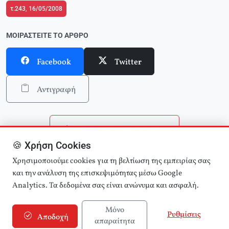
τ.243, 16/05/2008
ΜΟΙΡΑΣΤΕΊΤΕ ΤΟ ΆΡΘΡΟ
Facebook
Twitter
Αντιγραφή
Επιστροφή στην αρχική
🍪 Χρήση Cookies
Αναζήτηση άρθρων
Χρησιμοποιούμε cookies για τη βελτίωση της εμπειρίας σας
και την ανάλυση της επισκεψιμότητας μέσω Google
Analytics. Τα δεδομένα σας είναι ανώνυμα και ασφαλή.
Μόνο
Ρυθμίσεις
Αποδοχή
απαραίτητα