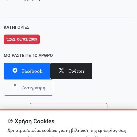
ΚΑΤΗΓΟΡΊΕΣ
τ.262, 06/03/2009
ΜΟΙΡΑΣΤΕΊΤΕ ΤΟ ΆΡΘΡΟ
Facebook
Twitter
Αντιγραφή
Επιστροφή στην αρχική
🍪 Χρήση Cookies
Αναζήτηση άρθρων
Χρησιμοποιούμε cookies για τη βελτίωση της εμπειρίας σας