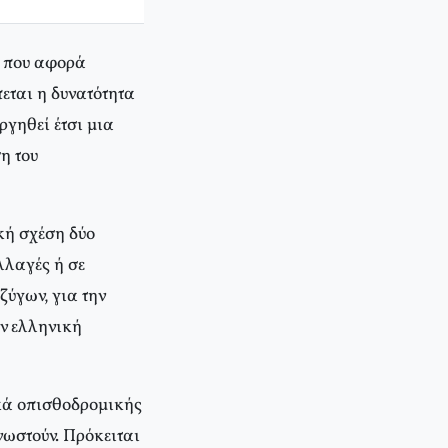
ο που αφορά
εται η δυνατότητα
ργηθεί έτσι μια
η του
ική σχέση δύο
λλαγές ή σε
ζύγων, για την
ην ελληνική
ικά οπισθοδρομικής
νωστούν. Πρόκειται