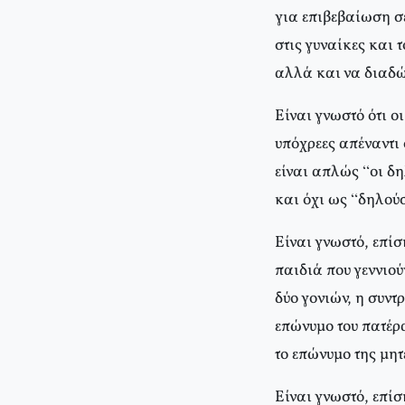
για επιβεβαίωση σε
στις γυναίκες και 
αλλά και να διαδώ
Είναι γνωστό ότι ο
υπόχρεες απέναντι 
είναι απλώς “οι δ
και όχι ως “δηλούσ
Είναι γνωστό, επίσ
παιδιά που γεννιού
δύο γονιών, η συντ
επώνυμο του πατέρα
το επώνυμο της μητ
Είναι γνωστό, επίσ