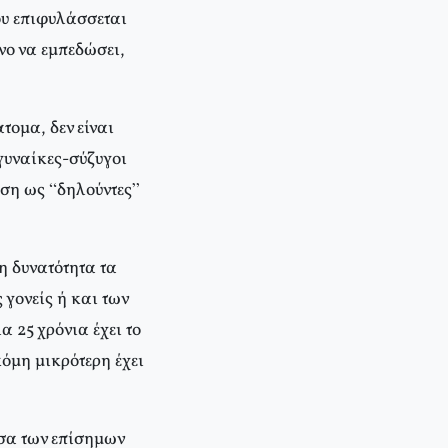
ου επιφυλάσσεται
νο να εμπεδώσει,
τομα, δεν είναι
 γυναίκες-σύζυγοι
ωση ως “δηλούντες”
τη δυνατότητα τα
 γονείς ή και των
α 25 χρόνια έχει το
όμη μικρότερη έχει
σσα των επίσημων