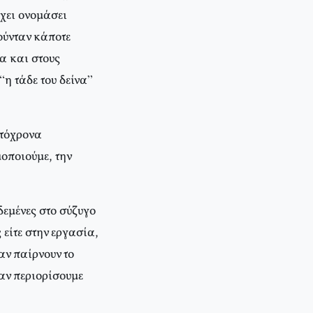
χει ονομάσει
ούνταν κάποτε
α και στους
η τάδε του δείνα”
υτόχρονα
μοποιούμε, την
δεμένες στο σύζυγο
 είτε στην εργασία,
αν παίρνουν το
αν περιορίσουμε