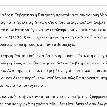
δομάδες η Κυβερνητική Επιτροπή προετοίμασε ένα νομοσχέδι
ας και επιμέλειας τέκνων, στο οποίο μεταξύ άλλων προβλέπ
πό συναίνεση να έχουν κοινό επώνυμο. Επιχειρείται να κατα
υ ν. 1329/1983 που ισχύει σήμερα: η αναγκαστική διατήρησ
επωνύμου (πατρικού) από τον κάθε σύζυγο.
α την πρόταση αυτή είναι ότι δεν προκύπτει εύκολα η συζυγ
ενδεχομένως αυτοί θα αντιμετωπίσουν προβλήματα σε συνα
ικό. Αξιοσημείωτη είναι η πρόβλεψη για “συναίνεση” των συ
λοι και όλες μπορούμε να υποθέσουμε πώς θα προκύπτει στ
κοινωνία και οικογένεια…
δεολογικό περιβάλλον και οι στοχεύσεις αυτής της εξωφρεν
ς που μας γυρνά 25 χρόνια πίσω δεν είναι δύσκολο να διαγ