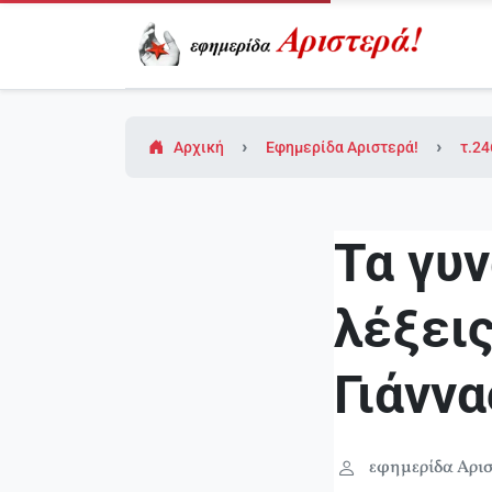
Αρχική
Εφημερίδα Αριστερά!
τ.24
Τα γυν
λέξεις
Γιάνν
εφημερίδα Αρισ