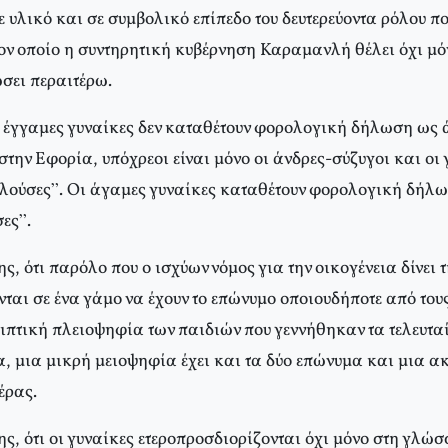
 υλικό και σε συμβολικό επίπεδο του δευτερεύοντα ρόλου π
τον οποίο η συντηρητική κυβέρνηση Καραμανλή θέλει όχι μό
σει περαιτέρω.
ι έγγαμες γυναίκες δεν καταθέτουν φορολογική δήλωση ως ά
στην Εφορία, υπόχρεοι είναι μόνο οι άνδρες-σύζυγοι και οι
ηλούσες”. Οι άγαμες γυναίκες καταθέτουν φορολογική δήλ
ες”.
ης, ότι παρόλο που ο ισχύων νόμος για την οικογένεια δίνει 
νται σε ένα γάμο να έχουν το επώνυμο οποιουδήποτε από τους
ριπτική πλειοψηφία των παιδιών που γεννήθηκαν τα τελευταί
, μια μικρή μειοψηφία έχει και τα δύο επώνυμα και μια ακ
έρας.
ης, ότι οι γυναίκες ετεροπροσδιορίζονται όχι μόνο στη γλώ