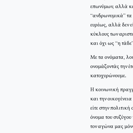
επωνύμων, αλλά κ
“ανδρωνυμικά” τα 
ευρέως, αλλά δεν ε
κύκλους των αριστε
και όχι ως “η τάδε”
Με τα ονόματα, λο
ονομάζοντάς την έτ
κατοχυρώνουμε.
Η κοινωνική πραγμα
και την οικογένεια 
είτε στην πολιτική
όνομα του συζύγου
τον αγώνα μας μόν