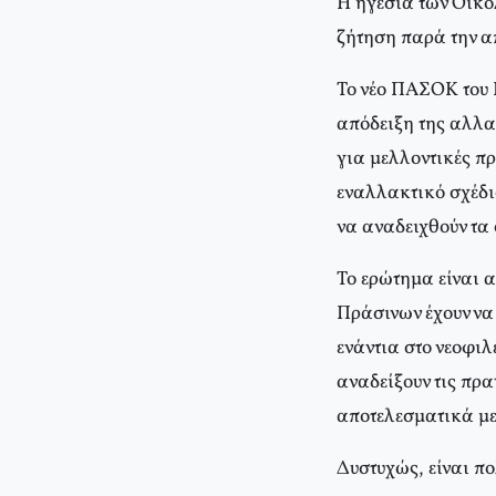
Η ηγεσία των Οικολ
ζήτηση παρά την απ
Το νέο ΠΑΣΟΚ του Γ
απόδειξη της αλλαγ
για μελλοντικές πρ
εναλλακτικό σχέδι
να αναδειχθούν τα
Το ερώτημα είναι α
Πράσινων έχουν να
ενάντια στο νεοφιλ
αναδείξουν τις πρ
αποτελεσματικά με
Δυστυχώς, είναι πο