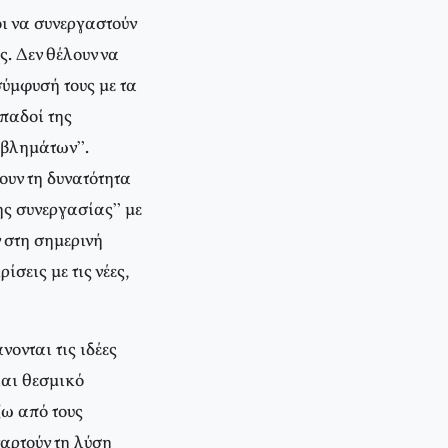
ι να συνεργαστούν
. Δεν θέλουν να
ύμφυσή τους με τα
παδοί της
ροβλημάτων”.
ουν τη δυνατότητα
ης συνεργασίας” με
 στη σημερινή
σεις με τις νέες,
ονται τις ιδέες
και θεσμικό
ξω από τους
αρτούν τη λύση