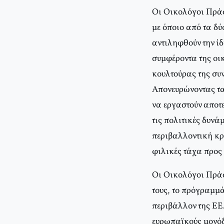
Οι Οικολόγοι Πράσ
με όποιο από τα δύ
αντιληφθούν την ί
συμφέροντα της οικ
κουλτούρας της συ
Απονευρώνοντας τα 
να εργαστούν αποτε
τις πολιτικές δυνά
περιβαλλοντική κρί
φιλικές τάχα προς
Οι Οικολόγοι Πράσ
τους, το πρόγραμμ
περιβάλλον της ΕΕ.
ευρωπαϊκούς μονόδ