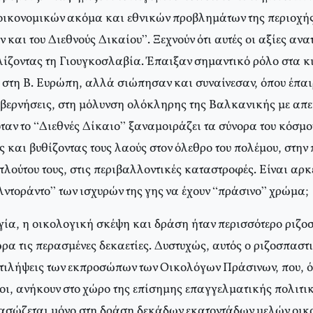
οικονομικών ακόμα και εθνικών προβλημάτων της περιοχής
και του Διεθνούς Δικαίου”. Ξεχνούν ότι αυτές οι αξίες ανα
ίζοντας τη Γιουγκοσλαβία. Έπαιξαν σημαντικό ρόλο στα κ
” στη Β. Ευρώπη, αλλά σιώπησαν και συναίνεσαν, όπου έπαι
υβερνήσεις, στη μόλυνση ολόκληρης της Βαλκανικής με απ
ταν το “Διεθνές Δίκαιο” ξαναμοιράζει τα σύνορα του κόσμο
 και βυθίζοντας τους λαούς στον όλεθρο του πολέμου, στην π
λούτου τους, στις περιβαλλοντικές καταστροφές. Είναι αρκ
λντοράντο” των ισχυρών της γης να έχουν “πράσινο” χρώμα;
γία, η οικολογική σκέψη και δράση ήταν περισσότερο ριζο
α τις περασμένες δεκαετίες. Δυστυχώς, αυτός ο ριζοσπαστι
τιλήψεις των εκπροσώπων των Οικολόγων Πράσινων, που, ό
ι, ανήκουν στο χώρο της επίσημης επαγγελματικής πολιτι
ασώζεται μόνο στη δράση δεκάδων εκατοντάδων μελών οικ