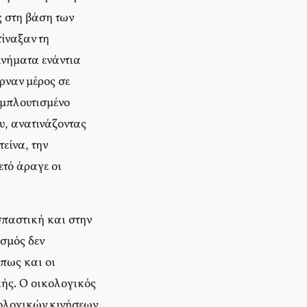
 στη βάση των
τίναξαν τη
ινήματα ενάντια
ρναν μέρος σε
εμπλουτισμένο
υ, ανατινάζοντας
είνα, την
ετό άραγε οι
σπαστική και στην
σμός δεν
πως και οι
κής. Ο οικολογικός
ολογικών κινήσεων