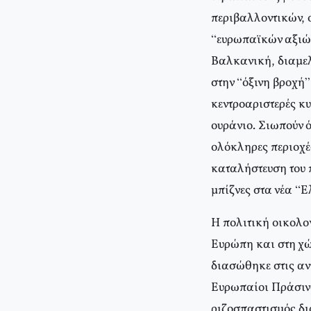
περιβαλλοντικών, 
“ευρωπαϊκών αξιών 
Βαλκανική, διαμελ
στην “όξινη βροχή
κεντροαριστερές κ
ουράνιο. Σιωπούν ό
ολόκληρες περιοχές
καταλήστευση του π
μπίζνες στα νέα “Ε
Η πολιτική οικολο
Ευρώπη και στη χώρ
διασώθηκε στις αν
Ευρωπαίοι Πράσινο
ριζοσπαστισμός δι