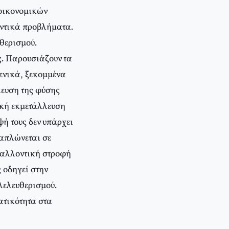
 οικονομικών
οντικά προβλήματα.
υθερισμού.
ς. Παρουσιάζουν τα
ενικά, ξεκομμένα
λευση της φύσης
ρική εκμετάλλευση
ψή τους δεν υπάρχει
 απλώνεται σε
ιβαλλοντική στροφή
 οδηγεί στην
ιλελευθερισμού.
ατικότητα στα