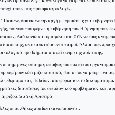
όγων Πράσινων έχει κάθε λόγο να χαίρεται. Ο πολιτικός το
οτυχία τους στις πρόσφατες εκλογές.
. Παπανδρέου έκανε την αρχή με προτάσεις για κυβερνητικέ
ής, του νέου που φέρνει η κυβέρνησή του. Η άρνησή τους δεν 
οτάσεις. Από κοντά και ορισμένοι στο ΣΥΝ να τους αντιμετ
ο διάσωσης, αν το απαιτήσουν οι καιροί. Άλλοι, σαν πρόσ
 οικολογικά προβλήματα στο επίκεντρο της πολιτικής.
ν οι σημερινές επίσημες απόψεις του πολιτικού οργανισμού
 προσφέρουν κάτι ριζοσπαστικό, τέτοιο που να μπορεί να σ
ελευθερισμό και, βεβαίως, στο φορέα του, το δικομματισμό
αγματικές διαστάσεις του οικολογικού προβλήματος και, άρ
 τη ριζοσπαστική Αριστερά;
λλές οι συνθήκες που δεν ικανοποιούνται.