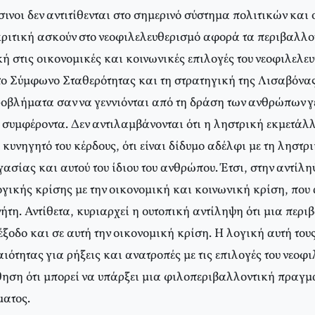
ινοι δεν αντιτίθενται στο σημερινό σύστημα πολιτικών και
κριτική ασκούν στο νεοφιλελευθερισμό αφορά τα περιβαλλ
κή στις οικονομικές και κοινωνικές επιλογές του νεοφιλελε
 το Σύμφωνο Σταθερότητας και τη στρατηγική της Λισαβόνα
οβλήματα σαν να γεννιόνται από τη δράση των ανθρώπων γ
 συμφέροντα. Δεν αντιλαμβάνονται ότι η ληστρική εκμετάλ
το κυνηγητό του κέρδους, ότι είναι δίδυμο αδέλφι με τη ληστ
ασίας και αυτού του ίδιου του ανθρώπου. Έτσι, στην αντίλη
ογικής κρίσης με την οικονομική και κοινωνική κρίση, που
ήτη. Αντίθετα, κυριαρχεί η ουτοπική αντίληψη ότι μια περ
έξοδο και σε αυτή την οικονομική κρίση. Η λογική αυτή τους
ότητας για ρήξεις και ανατροπές με τις επιλογές του νεοφ
θηση ότι μπορεί να υπάρξει μια φιλοπεριβαλλοντική πραγμ
ματος.